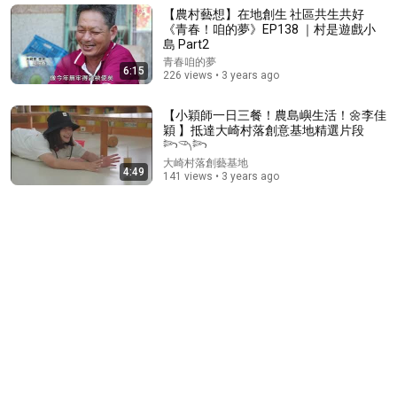
众多富豪明星背后的高人！为蒋介石断命、精准预言李
【農村藝想】在地創生 社區共生共好
嘉诚的一生，临终前泄露「改命秘术」，普通人为何忙
《青春！咱的夢》EP138 ｜村是遊戲小
忙碌碌却赚不到钱？1小时中间无广告合集[She's
小乌副频道
島 Part2
Xiaowu 小乌]
New
57K views
青春咱的夢
6:15
226 views • 3 years ago
【小穎師一日三餐！農島嶼生活！🌼李佳
穎 】抵達大崎村落創意基地精選片段
𓆸𓆹𓆸
大崎村落創藝基地
4:49
141 views • 3 years ago
19:02
【中国出入境新规】如果你还想离开中国，这可能最应
该看的一个节目
马司库
New
247K views