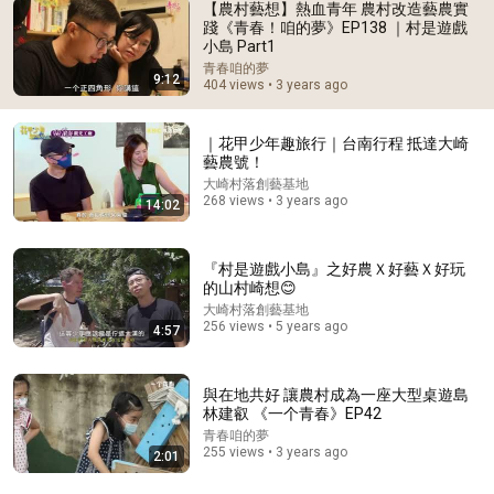
【農村藝想】熱血青年 農村改造藝農實
踐《青春！咱的夢》EP138 ｜村是遊戲
小島 Part1
青春咱的夢
9:12
404 views • 3 years ago
10:20
115年放暑假暢樂天(中區)夏令營成果影片
｜花甲少年趣旅行｜台南行程 抵達大崎
客家薪傳協會花蓮縣
藝農號！
New
71 views
大崎村落創藝基地
268 views • 3 years ago
14:02
『村是遊戲小島』之好農Ｘ好藝Ｘ好玩
的山村崎想😊
大崎村落創藝基地
256 views • 5 years ago
4:57
與在地共好 讓農村成為一座大型桌遊島
林建叡 《一个青春》EP42
青春咱的夢
255 views • 3 years ago
2:01
1:35:13