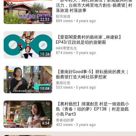
活力，台南市大崎里地方創生-藝農號│村
落旅遊 村落故事
順哥旅遊
22:53
889 views • 4 years ago
【愛耍閣愛農村的藝術家 _林建叡】
EP43/庄跤就是咱的遊樂園
HiHi導覽先生
874 views • 3 years ago
10:26
24:01
青年創業做小吃，選擇自己想過的生活！｜用食的來做
【臺南好Good事-5】耕耘藝術的農夫｜
夢｜《青春！咱的夢》 EP.320
藝農號打造大崎社區夢想家
青春咱的夢
臺南社造
New
306 views
553 views • 5 years ago
10:08
【農村藝想】揮灑創意 村是一個遊戲小
島《青春！咱的夢》EP138 ｜村是遊戲
小島 Part3
青春咱的夢
6:54
432 views • 3 years ago