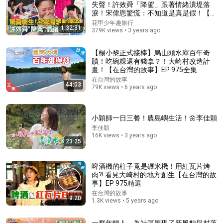
失聲！許效舜「降駕」跟著情緒潰堤落
淚！宋偉恩驚慌：不知道是真是假！【#
Comment...
花甲少年趣旅行】20220702 EP13 完整
花甲少年趣旅行
1:32:31
版｜ 🚐台南 ｜許效舜 呂雪鳳 劉品言 宋
379K views • 3 years ago
偉恩
【楊小黎正式接棒】烏山頭水庫百年奇
蹟！吃碗粿還有錢拿？！大崎村改造計
畫！【在台灣的故事】EP 975全集
在台灣的故事
44:03
79K views • 6 years ago
小穎師一日三餐！農島嶼生活！🌼李佳穎
李佳穎
16K views • 3 years ago
23:25
2:16:22
啤酒機的柱子竟是碾米機！用紅瓦片烤
假裝乖巧的落魄千金 vs 每天裝睡的腹黑大少，這豪門
肉?! 看見大崎村的地方創生【在台灣的故
衝喜居然是雙向奔赴！#drama #閃婚 #情感 #短劇 #
事】EP 975精選
女頻 #現代 #甜寵愛情劇
紅豆追劇
•
396K views
在台灣的故事
9:20
1.3K views • 5 years ago
一群年輕人，為社區展現了新風貌與村落