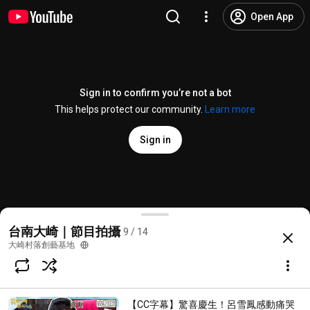
Open App
Sign in to confirm you’re not a bot
This helps protect our community.
Learn more
Sign in
【農村藝想】熱血青年 農村改造藝農實踐《青春！咱的夢》E
台南大崎｜節目拍攝
9 / 14
@
thedreamsofouryouth
6 likes
404 views
3 years ago
more
大崎村落創藝基地
Subscribe
【CC字幕】驚喜慶生！呂雪鳳感動痛哭
Comments