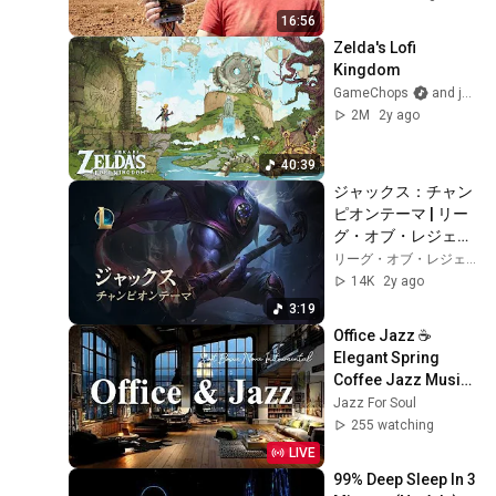
16:56
Zelda's Lofi 
Kingdom
GameChops
and jokabi
2M
2y ago
40:39
ジャックス：チャン
ピオンテーマ | リー
グ・オブ・レジェン
ド
リーグ・オブ・レジェンド
14K
2y ago
3:19
Office Jazz ☕ 
Elegant Spring 
Coffee Jazz Music 
& Soft Bossa Nova 
Jazz For Soul
Instrumental for 
255 watching
Joyful Moods
LIVE
99% Deep Sleep In 3 