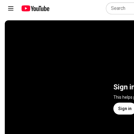
Sign i
This helps
Sign in