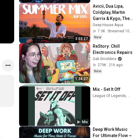
Avicii, Dua Lipa, 
Coldplay, Martin 
Garrix & Kygo, The 
Chainsmokers 
Deep House Aqua
Style - SUMMER 
7.3K
Streamed 10h ago
DEEP HOUSE Mix
New
3:03:27
ReStory: Chill 
Electronics Repairs
Gab Smolders
279K
21h ago
New
1:34:27
Mix - Set It Off
League Of Legends, DPR LIVE, LEEHI, and more
Mix
Deep Work Music 
For Ultimate Flow ~ 