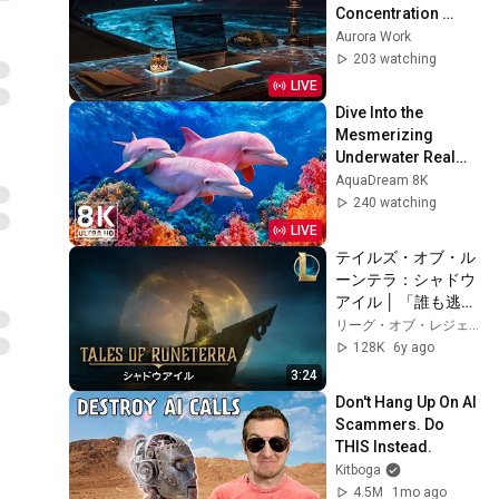
Concentration 
Music For Intense 
Aurora Work
Study And Focus 
203 watching
Today
LIVE
Dive Into the 
Mesmerizing 
Underwater Realm 
— Marvel at Sea 
AquaDream 8K
Animals in The Best 
240 watching
8K UHD Aquarium
LIVE
テイルズ・オブ・ル
ーンテラ：シャドウ
アイル │ 「誰も逃れ
られぬ」
リーグ・オブ・レジェンド
128K
6y ago
3:24
Don't Hang Up On AI 
Scammers. Do 
THIS Instead.
Kitboga
4.5M
1mo ago