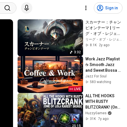
Sign in
スカーナー：チャン
ピオンテーマ | リー
グ・オブ・レジェン
ド
リーグ・オブ・レジェンド
8.1K
2y ago
3:32
Work Jazz Playlist 
☕ Smooth Jazz 
and Sweet Bossa 
Nova Music for 
Jazz For Soul
Work, Study & Relax
583 watching
LIVE
ALL THE HOOKS 
WITH RUSTY 
BLITZCRANK! (One 
of Leagues Rarest 
HuzzyGames
Skins!) | League of 
31K
7y ago
Legends
25:15