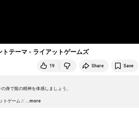
ントテーマ - ライアットゲームズ
19
Share
Save
その身で龍の精神を体感しましょう。

アットゲームズ
…
...more