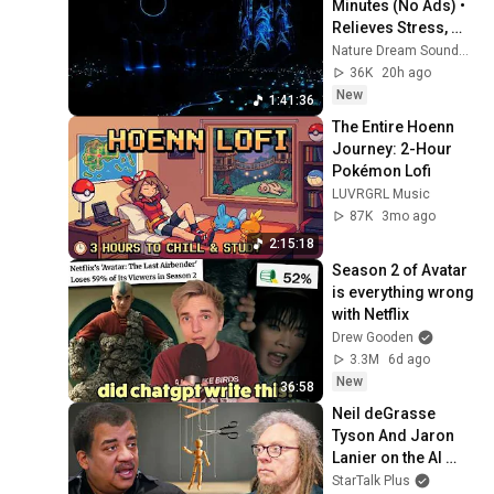
Minutes (No Ads) • 
Relieves Stress, 
Melatonin Release • 
Nature Dream Soundscape
Stop Overthinking
36K
20h ago
New
1:41:36
The Entire Hoenn 
Journey: 2-Hour 
Pokémon Lofi
LUVRGRL Music
87K
3mo ago
2:15:18
Season 2 of Avatar 
is everything wrong 
with Netflix
Drew Gooden
3.3M
6d ago
New
36:58
Neil deGrasse 
Tyson And Jaron 
Lanier on the AI 
Illusion
StarTalk Plus