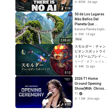
855K
2w ago
9:24
50 de Los Lugares 
Más Bellos Del 
Planeta Que 
Sorprendieron al 
Banana Planeta Exploración
Mundo | 
59K
1d ago
Documental 4K
New
2:05:43
スモルダー：チャン
ピオンスポットライ
ト | ゲームプレイ - 
リーグ・オブ・レジ
リーグ・オブ・レジェンド
ェンド
44K
2y ago
5:12
2026 T1 Home 
Ground Opening 
Show(With. Chrissy 
Costanza)
T1
1.5M
2mo ago
9:32