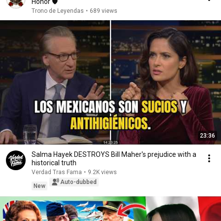
Honor 🛡️
Trono de Leyendas
•
689 views
23:36
Salma Hayek DESTROYS Bill Maher's prejudice with a
historical truth
Verdad Tras Fama
•
9.2K views
Auto-dubbed
New