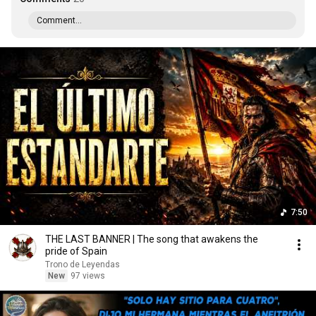
Comment...
7:50
THE LAST BANNER | The song that awakens the
pride of Spain
Trono de Leyendas
New
97 views