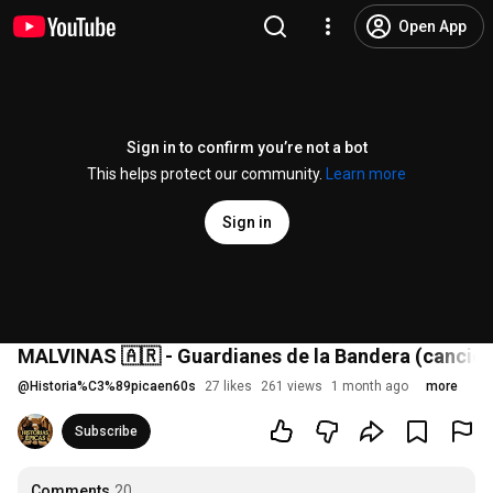
Open App
Sign in to confirm you’re not a bot
This helps protect our community.
Learn more
Sign in
MALVINAS 🇦🇷 - Guardianes de la Bandera (canció
@
Historia%C3%89picaen60s
27 likes
261 views
1 month ago
more
Subscribe
Comments
20