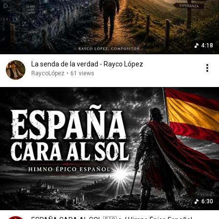
4:18
La senda de la verdad - Rayco López
RaycoLópez
•
61 views
6:30