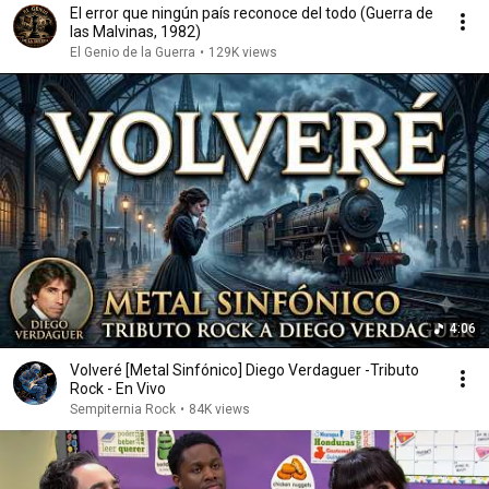
El error que ningún país reconoce del todo (Guerra de
las Malvinas, 1982)
El Genio de la Guerra
•
129K views
4:06
Volveré [Metal Sinfónico] Diego Verdaguer -Tributo
Rock - En Vivo
Sempiternia Rock
•
84K views