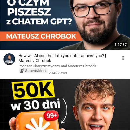
1:47:37
How will AI use the data you enter against you? |
Mateusz Chrobok
Podcast Charyzmatyczny and Mateusz Chrobok
Auto-dubbed
204K views