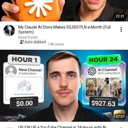
22:31
My Claude AI Store Makes 50,000 PLN a Month (Full
System)
Kamil Działo
Auto-dubbed
14K views
27:07
I BLEW UP a YouTube Channel in 24 Hours with AI