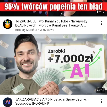
12:37
To ZRUJNUJE Twój Kanał YouTube - Największy
BŁĄD Nowych Twórców. Kanał Bez Twarzy AI
Poradnik
Brodaty Mercher
•
3.6K views
26:06
JAK ZARABIAĆ Z AI? 5 Prostych i Sprawdzonych
Sposobów (PORADNIK)