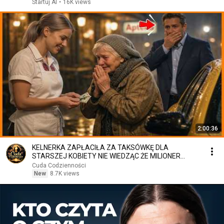
Startuj AI
•
16K views
2:00:36
KELNERKA ZAPŁACIŁA ZA TAKSÓWKĘ DLA
STARSZEJ KOBIETY NIE WIEDZĄC ŻE MILIONER
PATRZY
Cuda Codzienności
New
8.7K views