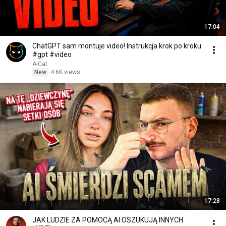
17:04
ChatGPT sam montuje video! Instrukcja krok po kroku
#gpt #video
AiCat
New
4.6K views
17:28
JAK LUDZIE ZA POMOCĄ AI OSZUKUJĄ INNYCH