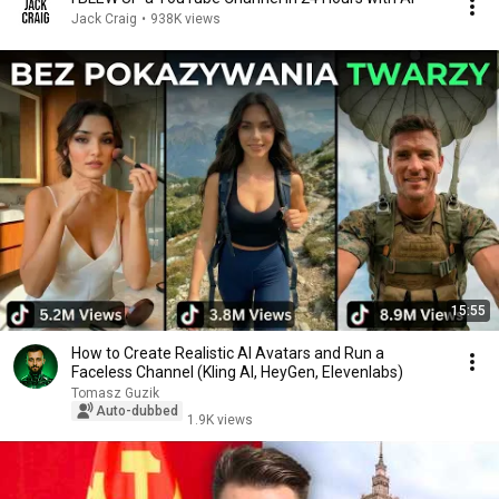
Jack Craig
•
938K views
15:55
How to Create Realistic AI Avatars and Run a
Faceless Channel (Kling AI, HeyGen, Elevenlabs)
Tomasz Guzik
Auto-dubbed
1.9K views