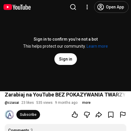
Open App
Sign in to confirm you’re not a bot
This helps protect our community.
Learn more
Sign in
Zarabiaj na YouTube BEZ POKAZYWANIA TWARZY? 🤫 
@
czasai
23 likes
535 views
9 months ago
more
Subscribe
Comments
3