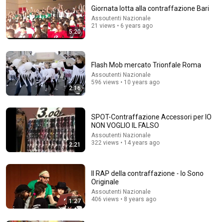
Giornata lotta alla contraffazione Bari
Assoutenti Nazionale
21 views • 6 years ago
5:20
Flash Mob mercato Trionfale Roma
Assoutenti Nazionale
596 views • 10 years ago
2:16
18:08
5 Jobs So Desperate For Workers They'll Hire You On
the Spot
SPOT-Contraffazione Accessori per IO
NON VOGLIO IL FALSO
Shane Hummus
•
1.4M views
Assoutenti Nazionale
322 views • 14 years ago
2:21
Il RAP della contraffazione - Io Sono
Originale
Assoutenti Nazionale
406 views • 8 years ago
1:27