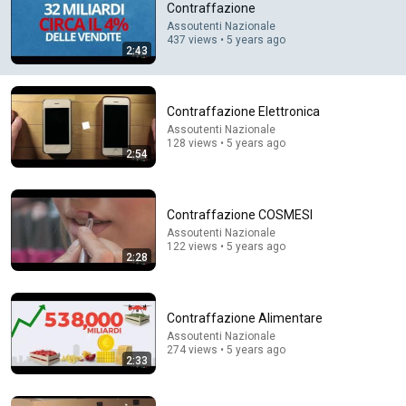
Contraffazione
Assoutenti Nazionale
Comment...
437 views • 5 years ago
2:43
Contraffazione Elettronica
Assoutenti Nazionale
128 views • 5 years ago
2:54
Contraffazione COSMESI
Assoutenti Nazionale
122 views • 5 years ago
2:28
54:59
Watch his reaction when he’s told he’s a GOOD BOY
Contraffazione Alimentare
for the first time 🥹
Assoutenti Nazionale
Rocky Kanaka
•
10M views
274 views • 5 years ago
2:33