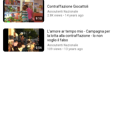
Contraffazione Giocattoli
Assoutenti Nazionale
21:01
2.8K views • 14 years ago
9:10
Top 5 WORST Bread Brands To Avoid
Bobby Parrish
•
753K views
L'amore ar tempo mio - Campagna per
la lotta alla contraffazione - Io non
voglio il falso
Assoutenti Nazionale
2:56
109 views • 13 years ago
17:47
This Guy Beat ANATOLY | Gym CHALLENGE Went
Wrong