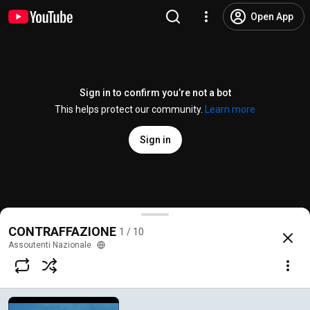
Open App
Sign in to confirm you’re not a bot
This helps protect our community.
Learn more
Sign in
Contraffazione
CONTRAFFAZIONE
1 / 10
@
AssoutentiNazionale
3 likes
437 views
5 years ago
more
Assoutenti Nazionale
Subscribe
Comments