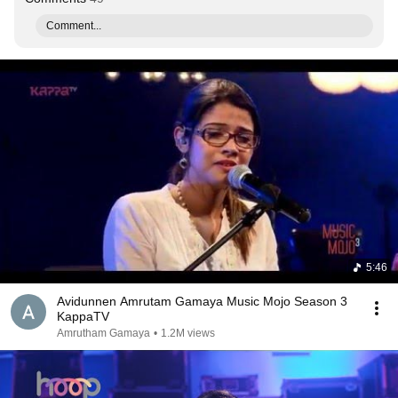
Comment...
5:46
Avidunnen Amrutam Gamaya Music Mojo Season 3
KappaTV
Amrutham Gamaya
•
1.2M views