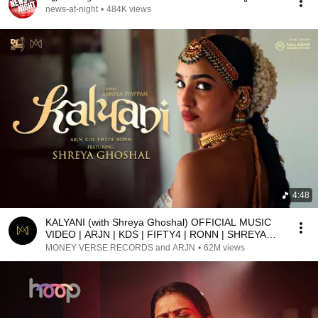
news-at-night
•
484K views
4:48
KALYANI (with Shreya Ghoshal) OFFICIAL MUSIC
VIDEO | ARJN | KDS | FIFTY4 | RONN | SHREYA
GHOSHAL |
MONEY VERSE RECORDS and ARJN
•
62M views