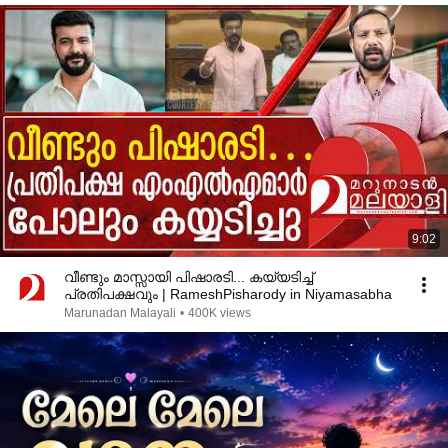
9:02
വീണ്ടും മാസ്സായി പിഷാരടി... കയ്യടിച്ച്
പ്രതിപക്ഷവും | RameshPisharody in Niyamasabha
Marunadan Malayali
•
400K views