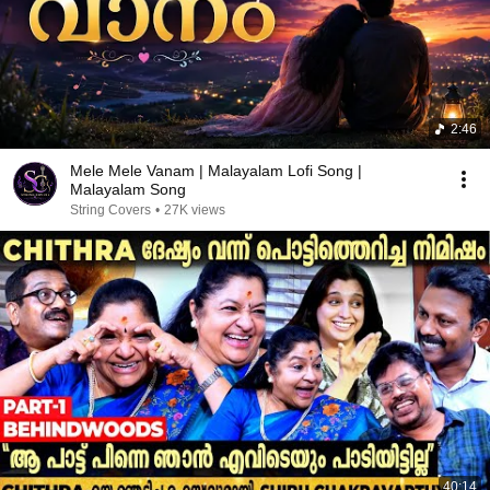
2:46
Mele Mele Vanam | Malayalam Lofi Song |
Malayalam Song
String Covers
•
27K views
40:14