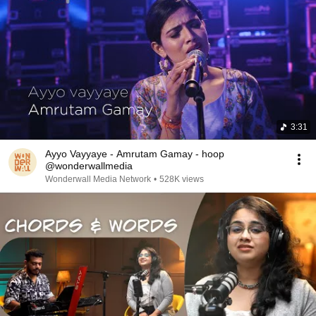
3:31
Ayyo Vayyaye - Amrutam Gamay - hoop
@wonderwallmedia
Wonderwall Media Network
•
528K views