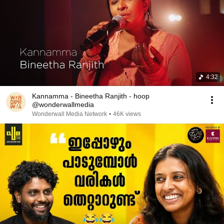
4:32
Kannamma - Bineetha Ranjith - hoop
@wonderwallmedia
Wonderwall Media Network
•
46K views