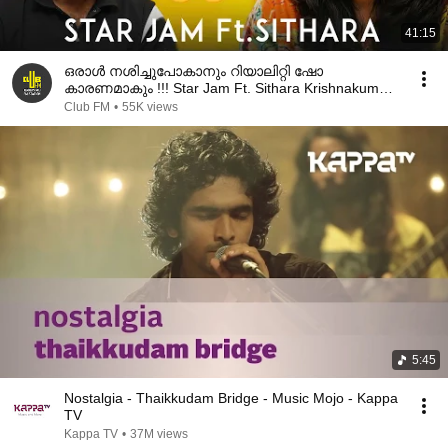
41:15
ഒരാൾ നശിച്ചുപോകാനും റിയാലിറ്റി ഷോ
കാരണമാകും !!! Star Jam Ft. Sithara Krishnakumar |
RJ Rafi
Club FM
•
55K views
5:45
Nostalgia - Thaikkudam Bridge - Music Mojo - Kappa
TV
Kappa TV
•
37M views