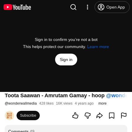
Open App
Sign in to confirm you’re not a bot
This helps protect our community.
Learn more
Sign in
Toota Saawan - Amrutam Gamay - hoop
‪@wonderw
@
wonderwallmedia
428 likes
16K views
4 years ago
more
Subscribe
Comments
49