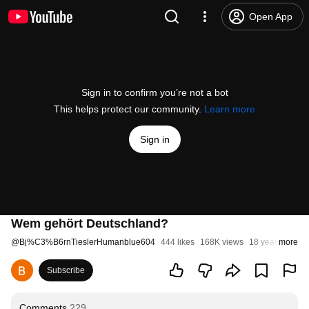
Open App
Sign in to confirm you’re not a bot
This helps protect our community.
Learn more
Sign in
Wem gehört Deutschland?
@
Bj%C3%B6rnTieslerHumanblue604
444 likes
168K views
18 years ago
more
Subscribe
Comments
229