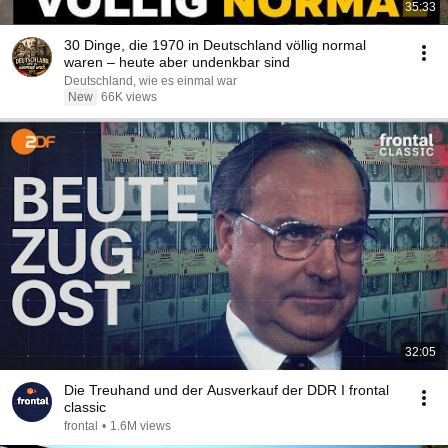
35:33
30 Dinge, die 1970 in Deutschland völlig normal
waren – heute aber undenkbar sind
Deutschland, wie es einmal war
New
66K views
32:05
Die Treuhand und der Ausverkauf der DDR I frontal
classic
frontal
•
1.6M views