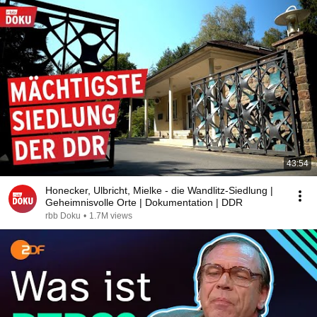
43:54
Honecker, Ulbricht, Mielke - die Wandlitz-Siedlung |
Geheimnisvolle Orte | Dokumentation | DDR
rbb Doku
•
1.7M views