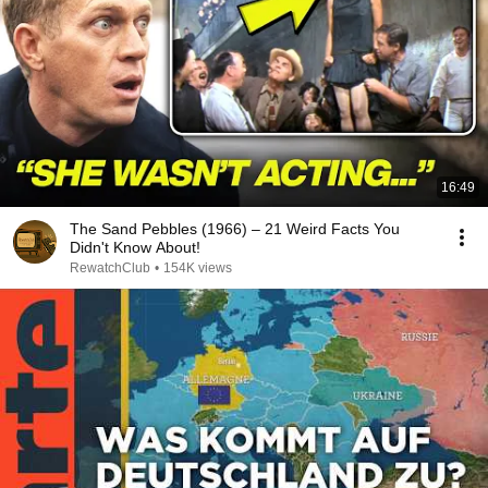
16:49
The Sand Pebbles (1966) – 21 Weird Facts You
Didn't Know About!
RewatchClub
•
154K views