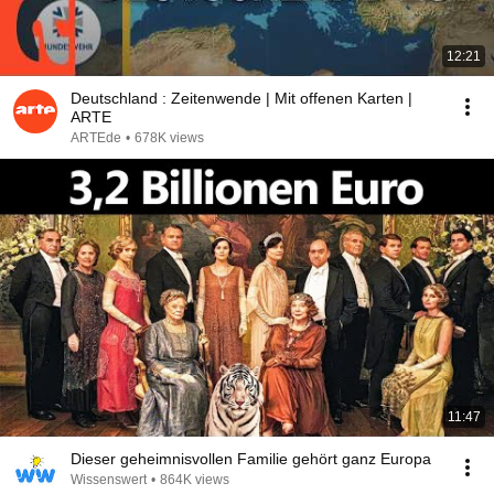
12:21
Deutschland : Zeitenwende | Mit offenen Karten |
ARTE
ARTEde
•
678K views
11:47
Dieser geheimnisvollen Familie gehört ganz Europa
Wissenswert
•
864K views