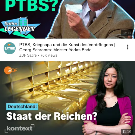
12:12
PTBS, Kriegsopa und die Kunst des Verdrängens |
Georg Schramm: Meister Yodas Ende
ZDF Satire
•
76K views
11:16