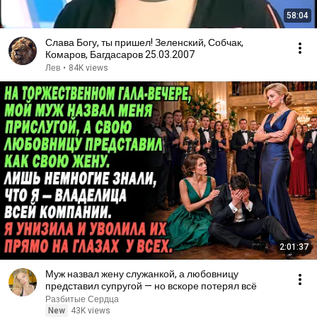
58:04
Слава Богу, ты пришел! Зеленский, Собчак,
Комаров, Багдасаров 25.03.2007
Лев
•
84K views
2:01:37
Муж назвал жену служанкой, а любовницу
представил супругой — но вскоре потерял всё
Разбитые Сердца
New
43K views