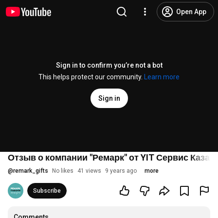
Open App
Sign in to confirm you’re not a bot
This helps protect our community.
Learn more
Sign in
Отзыв о компании "Ремарк" от YIT Сервис Казан
@
remark_gifts
No likes
41 views
9 years ago
more
Subscribe
Comments