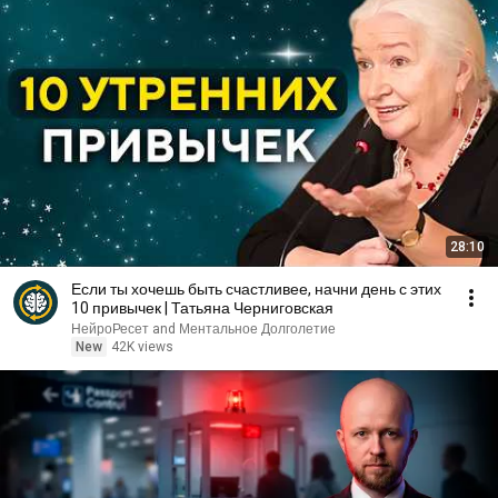
28:10
Если ты хочешь быть счастливее, начни день с этих
10 привычек | Татьяна Черниговская
НейроРесет and Ментальное Долголетие
New
42K views