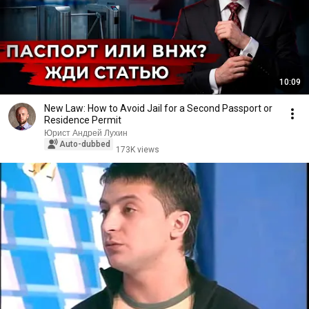
10:09
New Law: How to Avoid Jail for a Second Passport or
Residence Permit
Юрист Андрей Лухин
Auto-dubbed
173K views