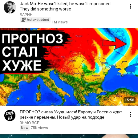
Jack Ma. He wasn't killed, he wasn't imprisoned...
They did something worse
БАРИН
Auto-dubbed
1M views
15:58
ПРОГНОЗ снова Ухудшился! Европу и Россию ждут
резкие перемены. Новый удар на подходе
ЗНАЮ ВСЁ
New
75K views