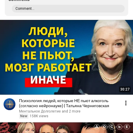
Comment...
30:27
Психология людей, которые НЕ пьют алкоголь
(согласно нейронауке) | Татьяна Черниговская
Ментальное Долголетие and 2 more
New
158K views