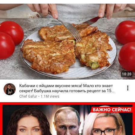
10:20
Кабачки с яйцами вкуснее мяса! Мало кто знает
секрет! Бабушка научила готовить рецепт за 15
минут
Chef Gafur
•
1.1M views