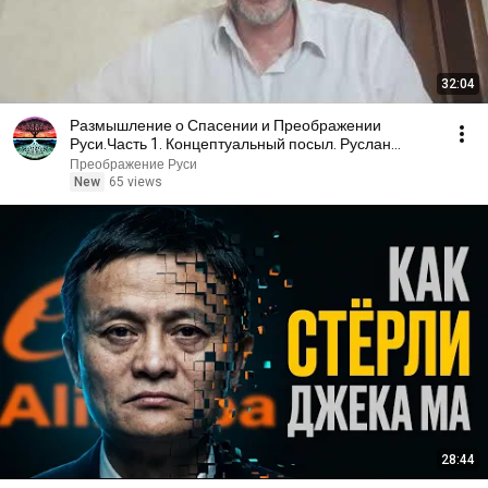
32:04
Размышление о Спасении и Преображении
Руси.Часть 1. Концептуальный посыл. Руслан
Славин
Преображение Руси
New
65 views
28:44