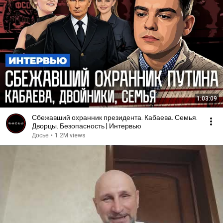
1:03:09
Сбежавший охранник президента. Кабаева. Семья.
Дворцы. Безопасность | Интервью
Досье
•
1.2M views