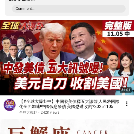
Comment...
31:01
【#全球大爆卦中】中國發美債釋五大訊號!人民幣國際
化全面加速!中國低息發債 美國恐遭收割?20251105
全球大視野
•
242K views