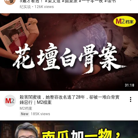
5遍才看透！ #梁文道 #圆桌派 #一千零一夜 #读书
纪实说
•
126K views
31:18
殺害閨蜜後，她整容改名逃了28年，卻被一堆白骨實
錘惡行｜M2檔案
M2档案
New
185K views