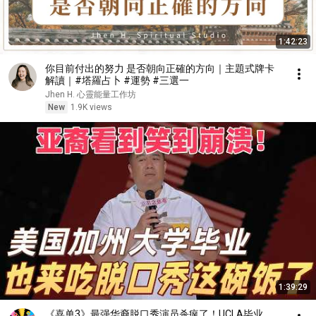
1:42:23
你目前付出的努力 是否朝向正確的方向｜主題式牌卡
解讀｜#塔羅占卜 #運勢 #三選一
Jhen H. 心靈能量工作坊
New
1.9K views
1:39:29
《喜单3》最强华裔脱口秀演员杀疯了！UCLA毕业