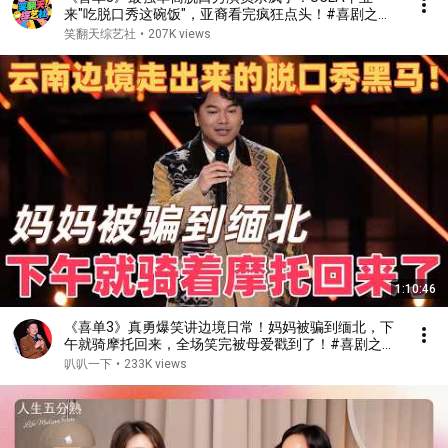
来"吃脱口秀这碗饭"，亚裔看完疯狂点头！#喜剧之王
单口季 #脱口秀 #搞笑 #喜剧 #funny #综艺
笑翻天综艺社
•
207K views
1:10:46
《喜单3》真勇爆笑讲边境日常！妈妈被骗到缅北，下
午就骑摩托回来，全场笑完被母爱戳到了！#喜剧之王
单口季 #脱口秀 #搞笑 #喜剧 #funny #综艺
叭叭一下
•
233K views