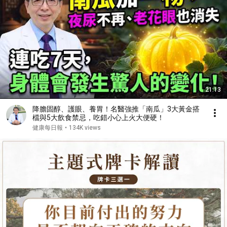
21:13
降膽固醇、護眼、養胃！名醫強推「南瓜」3大黃金搭
檔與5大飲食禁忌，吃錯小心上火大便硬！
健康每日報
•
134K views