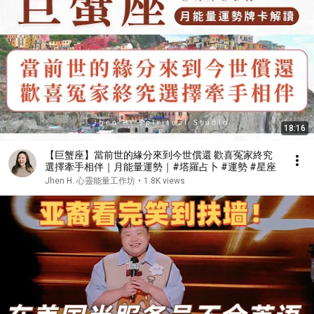
18:16
【巨蟹座】當前世的緣分來到今世償還 歡喜冤家終究
選擇牽手相伴｜月能量運勢｜#塔羅占卜 #運勢 #星座
Jhen H. 心靈能量工作坊
•
1.8K views