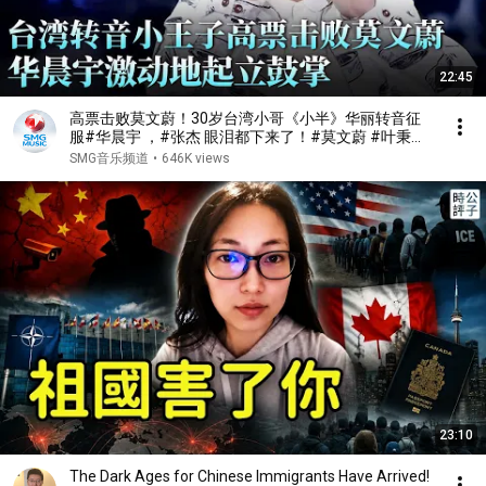
22:45
高票击败莫文蔚！30岁台湾小哥《小半》华丽转音征
服#华晨宇 ，#张杰 眼泪都下来了！#莫文蔚 #叶秉桓
#天籁之战2 精华版 clip
SMG音乐频道
•
646K views
23:10
The Dark Ages for Chinese Immigrants Have Arrived!