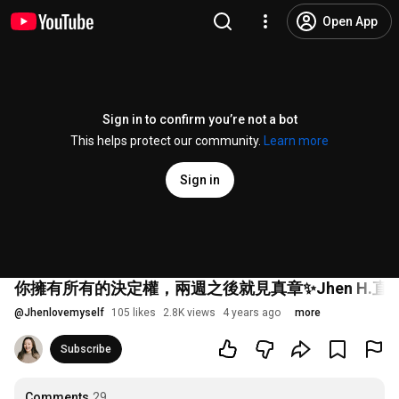
Open App
Sign in to confirm you’re not a bot
This helps protect our community.
Learn more
Sign in
你擁有所有的決定權，兩週之後就見真章✨Jhen H.直
@
Jhenlovemyself
105 likes
2.8K views
4 years ago
more
Subscribe
Comments
29