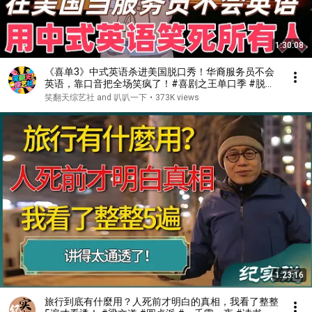
1:30:08
《喜单3》中式英语杀进美国脱口秀！华裔服务员不会
英语，靠口音把全场笑疯了！#喜剧之王单口季 #脱口
秀 #搞笑 #喜剧 #funny #综艺
笑翻天综艺社 and 叭叭一下
•
373K views
1:23:16
旅行到底有什麼用？人死前才明白的真相，我看了整整