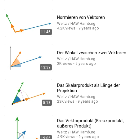
Normieren von Vektoren
Weitz / HAW Hamburg
4.2K views • 9 years ago
11:45
Der Winkel zwischen zwei Vektoren
Weitz / HAW Hamburg
2K views • 9 years ago
13:39
25:41
Das Skalarprodukt als Länge der
Invertieren einer Matrix
Projektion
Weitz / HAW Hamburg
•
2.1K views
Weitz / HAW Hamburg
23K views • 9 years ago
5:18
Das Vektorprodukt (Kreuzprodukt,
äußeres Produkt)
Weitz / HAW Hamburg
4.9K views • 9 years ago
19:06