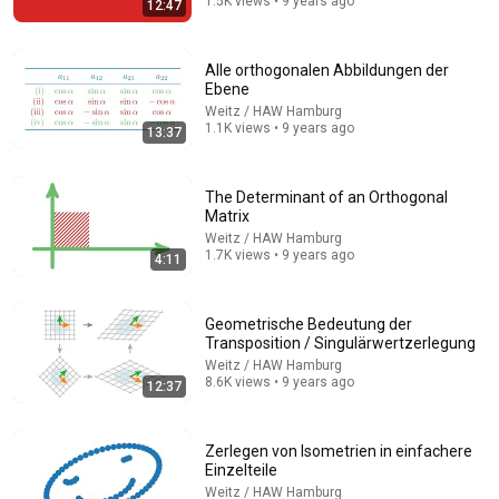
1.5K views • 9 years ago
12:47
Vorlesung Analysis II fürs Lehramt (Video 16)
ivan veselic
•
262 views
Alle orthogonalen Abbildungen der
Ebene
Weitz / HAW Hamburg
1.1K views • 9 years ago
13:37
The Determinant of an Orthogonal
Matrix
Weitz / HAW Hamburg
1.7K views • 9 years ago
4:11
Geometrische Bedeutung der
Transposition / Singulärwertzerlegung
1:15:46
Weitz / HAW Hamburg
8.6K views • 9 years ago
12:37
11. Determinants
Tim Netzer
Auto-dubbed
5.1K views
Zerlegen von Isometrien in einfachere
Einzelteile
Weitz / HAW Hamburg