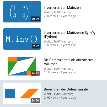
Comments are turned off. 
Learn more
Invertieren von Matrizen
Weitz / HAW Hamburg
2.9K views • 9 years ago
30:09
Invertieren von Matrizen in SymPy
(Python)
Weitz / HAW Hamburg
1.3K views • 9 years ago
2:22
Die Determinante als orientiertes
Volumen
Weitz / HAW Hamburg
4:50
5.1K views • 9 years ago
24:27
Berechnen der Determinante in Python
Weitz / HAW Hamburg
•
1.9K views
Berechnen der Determinante
Weitz / HAW Hamburg
2.9K views • 9 years ago
24:46