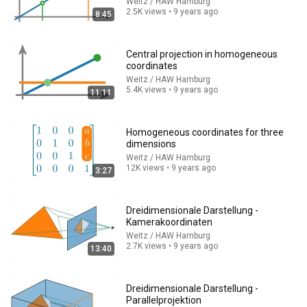
Weitz / HAW Hamburg
2.5K views • 9 years ago
8:45
8:45
Central projection in homogeneous
coordinates
Geometrische Interpretation der Determinante
Weitz / HAW Hamburg
5.4K views • 9 years ago
Weitz / HAW Hamburg
•
10K views
11:11
Homogeneous coordinates for three
dimensions
Weitz / HAW Hamburg
12K views • 9 years ago
3:27
Dreidimensionale Darstellung -
Kamerakoordinaten
Weitz / HAW Hamburg
2.7K views • 9 years ago
13:40
29:56
Dreidimensionale Darstellung -
Bluthochdruck SOFORT senken ohne Tabletten - 3
Parallelprojektion