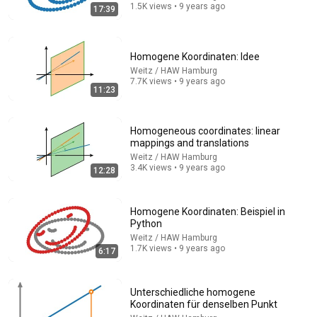
1.5K views • 9 years ago
17:39
Homogene Koordinaten: Idee
Weitz / HAW Hamburg
7.7K views • 9 years ago
11:23
Homogeneous coordinates: linear
58:57
mappings and translations
Weitz / HAW Hamburg
Lisa Eckhart, ist das lustig? | Sternstunde Philosophie
3.4K views • 9 years ago
12:28
| SRF Kultur
SRF Kultur Sternstunden
•
2.4M views
Homogene Koordinaten: Beispiel in
Python
Weitz / HAW Hamburg
1.7K views • 9 years ago
6:17
Unterschiedliche homogene
Koordinaten für denselben Punkt