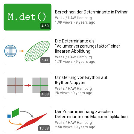
Berechnen der Determinante in Python
Weitz / HAW Hamburg
1.9K views • 9 years ago
4:50
Die Determinante als
"Volumenverzerrungsfaktor" einer
18:35
linearen Abbildung
Weitz / HAW Hamburg
6:41
Determinanten, Einführung
1.7K views • 9 years ago
Weitz / HAW Hamburg
•
3.8K views
Umstellung von Brython auf
IPython/Jupyter
Weitz / HAW Hamburg
2K views • 9 years ago
4:08
Der Zusammenhang zwischen
Determinante und Matrixmultiplikation
Weitz / HAW Hamburg
2.5K views • 9 years ago
13:38