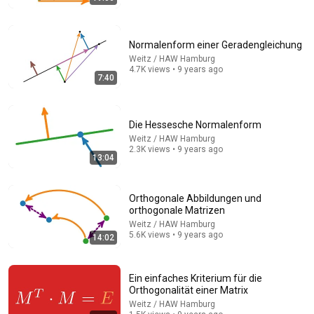
Normalenform einer Geradengleichung
Weitz / HAW Hamburg
4.7K views • 9 years ago
7:40
19:06
Das Vektorprodukt (Kreuzprodukt, äußeres Produkt)
Die Hessesche Normalenform
Weitz / HAW Hamburg
•
4.9K views
Weitz / HAW Hamburg
2.3K views • 9 years ago
13:04
Orthogonale Abbildungen und
orthogonale Matrizen
Weitz / HAW Hamburg
5.6K views • 9 years ago
14:02
Ein einfaches Kriterium für die
Orthogonalität einer Matrix
Weitz / HAW Hamburg
48:23