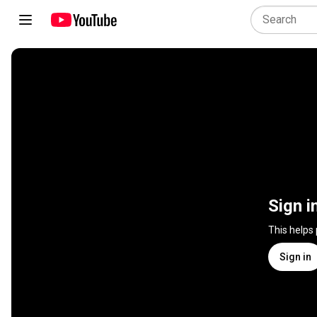
Sign i
This helps
Sign in