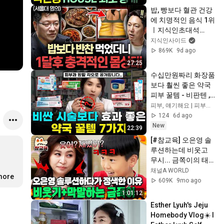
밥, 빵보다 혈관 건강
에 치명적인 음식 1위
ㅣ지식인초대석
EP.155 (이승훈 교수 
지식인사이드
1부)
869K
9d ago
27:25
수십만원짜리 화장품
보다 훨씬 좋은 약국 
피부 꿀템 - 비판텐 , 
바셀린 , 미보 , 아쥴렌 
피부, 얘기해요 | 피부는 피부장벽부터
, 덱스판테놀 , 유리아 
124
6d ago
, 여드름약 , 스테로이
New
22:39
드연고 , 화상연고
[#참교육] 오은영 솔
루션하는데 비웃고 
무시... 금쪽이의 태도
에 결국 정색한 오은
채널A WORLD
.more
영 | #금쪽같은내새
609K
9mo ago
끼 206회
1:01:12
Esther Lyuh's Jeju 
Homebody Vlog☀️ l 