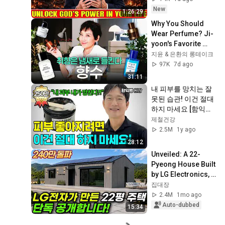
2026
New
1:26:29
Why You Should 
Wear Perfume? Ji-
yoon's Favorite 
Perfumes 
지윤 & 은환의 롱테이크
Revealed!
97K
7d ago
31:11
내 피부를 망치는 잘
못된 습관! 이건 절대 
하지 마세요 [함익병 
원장]
제철건강
2.5M
1y ago
28:12
Unveiled: A 22-
Pyeong House Built 
by LG Electronics, 
Even Equipped with 
집대장
Solar Panels! What 
2.4M
1mo ago
Happen...
Auto-dubbed
15:34