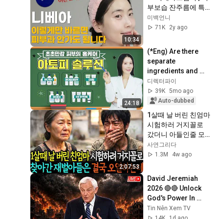
부보습 잔주름에 특
히 좋아요
미백언니
71K
2y ago
10:34
(*Eng) Are there 
separate 
ingredients and 
skincare products 
디렉터파이
for contact 
39K
5mo ago
dermatitis and 
Auto-dubbed
24:18
sensitive ...
1살때 날 버린 친엄마 
시험하러 거지꼴로 
갔더니 아들인줄 모
르고 절뚝거리며 한 
사연그리다
말이.. ㅣ노후사연ㅣ
1.3M
4w ago
오디오북ㅣ감동사연
2:07:53
ㅣ사연라디오
David Jeremiah 
2026 🔴🔴 Unlock 
God's Power In 
Your Life 🔴🔴 David 
Tin Nên Xem TV
Jeremiah Sermons 
14K
1d ago