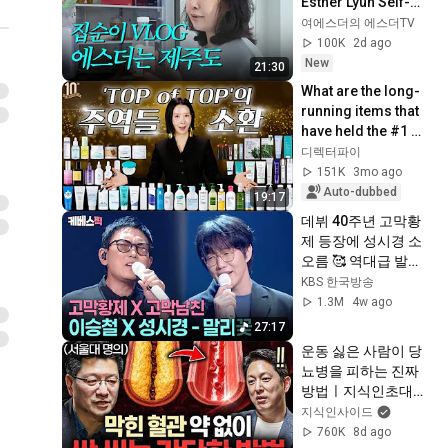
Esther Lyuh Self-
Makeup, Fridge & 
여에스더의 에스더TV
Closet Clean-out
100K
2d ago
New
21:30
What are the long-
running items that 
have held the #1 
spot for years? 
디렉터파이
We've summoned 
151K
3mo ago
52 bestselle...
Auto-dubbed
19:17
데뷔 40주년 고막황
제 등장에 성시경 소
오름 🥰 역대급 발라
드 듀엣 성사 #성시
KBS 한국방송
경의고막남친 ㅣ 
1.3M
4w ago
KBS 260710 방송
27:17
운동 싫은 사람이 당
뇨병을 피하는 진짜 
방법ㅣ지식인초대석 
EP.156 (이승훈 교수 
지식인사이드
2부)
760K
8d ago