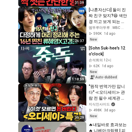
31:09
[나혼자산다] 둘이 진
짜 친구 맞지?😆 색안
경 끼고 보게 되는 응
팔 커플 선우❤️보라
엠뚜루마뚜루 : MBC 공식 종합 채널
의 찐한 우정 | #류혜
590K
1d ago
영 #고경표 
New
26:37
MBC260807방송
[Sohn Suk-hee's 12 
o'clock]
손석희의 12시
62K
1d ago
New
Auto-dubbed
1:18:59
"원작 번역가만 압니
다" ≪오디세이≫ 관
람 전 필수 세계관 총
정리ㅣ지식인 클래스 
지식인사이드
EP.13 (김헌 교수)
498K
3d ago
New
35:29
🔥내일바로 효과보는
🔥 니베아크림팩 | 피