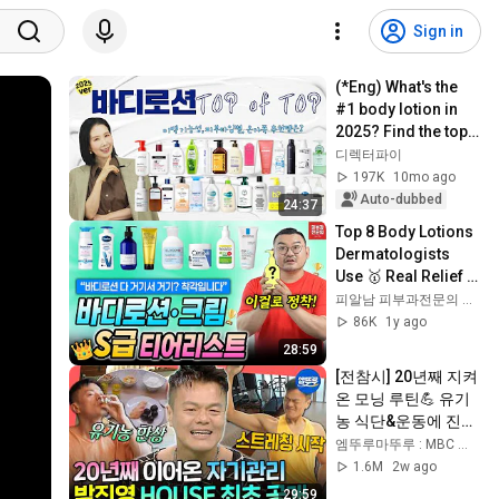
Sign in
(*Eng) What's the 
#1 body lotion in 
2025? Find the top 
hydrating, barrier, 
디렉터파이
whitening, acne, 
197K
10mo ago
and k...
Auto-dubbed
24:37
Top 8 Body Lotions 
Dermatologists 
Use 🥇 Real Relief 
for Dry, Itchy, 
피알남 피부과전문의 김홍석
Sensitive Skin by 
86K
1y ago
Dr.DTS
28:59
[전참시] 20년째 지켜
온 모닝 루틴💪 유기
농 식단&운동에 진심
인 자기관리 끝판왕 
엠뚜루마뚜루 : MBC 공식 종합 채널
박진영 | #JYP #박진
1.6M
2w ago
영 MBC260725방송
29:59