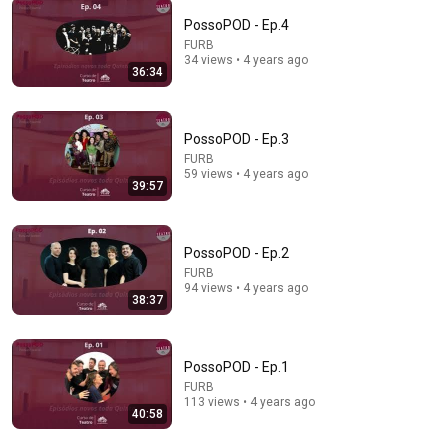
PossoPOD - Ep.4
FURB
34 views • 4 years ago
36:34
16:41
When an Empath Walks Away... The Narcissist's
PossoPOD - Ep.3
Psychological Hell Begins | Dr. Ramani
NarcisTalk and 6 more
FURB
59 views • 4 years ago
New
3.4K views
39:57
PossoPOD - Ep.2
FURB
94 views • 4 years ago
38:37
PossoPOD - Ep.1
FURB
113 views • 4 years ago
40:58
14:36