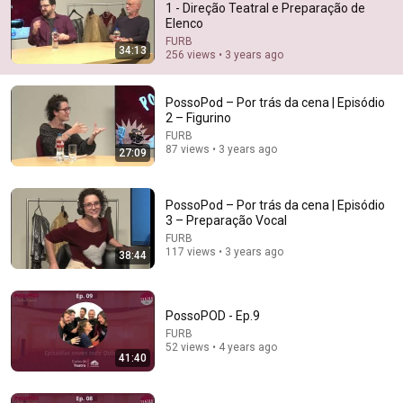
1 - Direção Teatral e Preparação de
Elenco
Comment...
FURB
34:13
256 views • 3 years ago
PossoPod – Por trás da cena | Episódio
2 – Figurino
FURB
87 views • 3 years ago
27:09
PossoPod – Por trás da cena | Episódio
3 – Preparação Vocal
FURB
117 views • 3 years ago
38:44
27:01
Talk Chão 2026 - Felipe Coff
PossoPOD - Ep.9
FURB
FURB
Auto-dubbed
9 views
52 views • 4 years ago
41:40