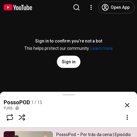
Open App
Sign in to confirm you’re not a bot
This helps protect our community.
Learn more
Sign in
PossoPod – Por trás da cena | Episódio 1 - Direção 
PossoPOD
1 / 15
@
furbtv
11 likes
256 views
3 years ago
more
FURB
Subscribe
PossoPod – Por trás da cena | Episódio
Comments