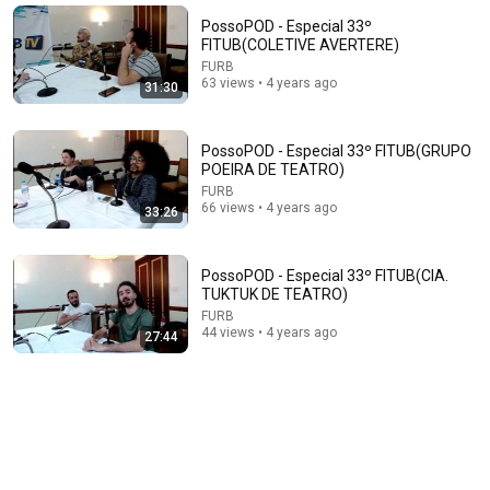
EP 03: Atrás do Pano 30 anos | Direção Teatral - com
PossoPOD - Especial 33º
Epaminondas Reis
FITUB(COLETIVE AVERTERE)
Grupo Atrás do Pano
•
621 views
FURB
63 views • 4 years ago
31:30
PossoPOD - Especial 33º FITUB(GRUPO
POEIRA DE TEATRO)
FURB
66 views • 4 years ago
33:26
PossoPOD - Especial 33º FITUB(CIA.
TUKTUK DE TEATRO)
FURB
44 views • 4 years ago
27:44
1:05:14
We Need to Talk About That "First Exomoon"
Discovery
Cool Worlds Podcast
New
28K views