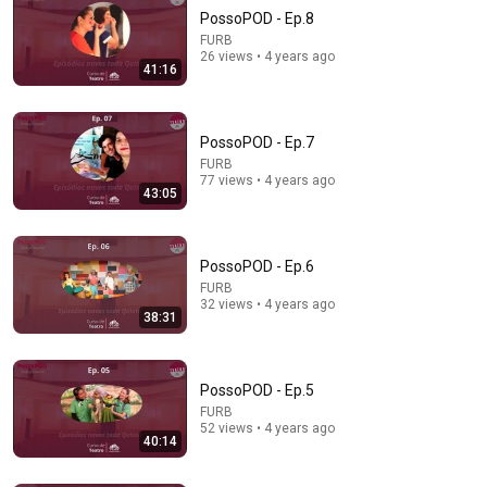
PossoPOD - Ep.8
FURB
26 views • 4 years ago
41:16
PossoPOD - Ep.7
FURB
77 views • 4 years ago
43:05
56:49
I Answer Your Questions on Peter Thiel, Chris Rufo
and the D.S.A. | The Ezra Klein Show
PossoPOD - Ep.6
The Ezra Klein Show and 2 more
FURB
New
52K views
32 views • 4 years ago
38:31
PossoPOD - Ep.5
FURB
52 views • 4 years ago
40:14