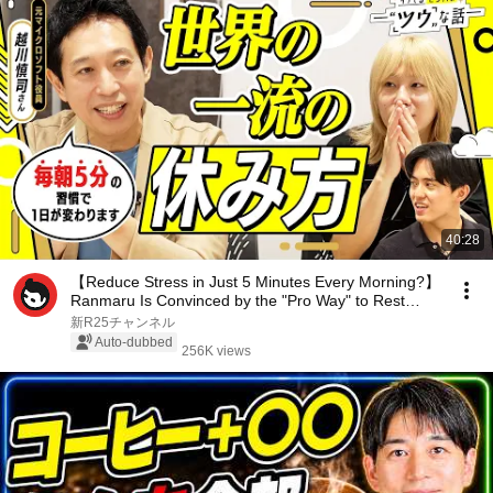
40:28
【Reduce Stress in Just 5 Minutes Every Morning?】
Ranmaru Is Convinced by the "Pro Way" to Rest
Pra...
新R25チャンネル
Auto-dubbed
256K views