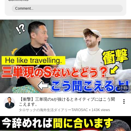
Comment...
16:45
【衝撃】三単現のsが抜けるとネイティブにはこう聞
こえます。
タロサックの海外生活ダイアリーTAROSAC
•
143K views