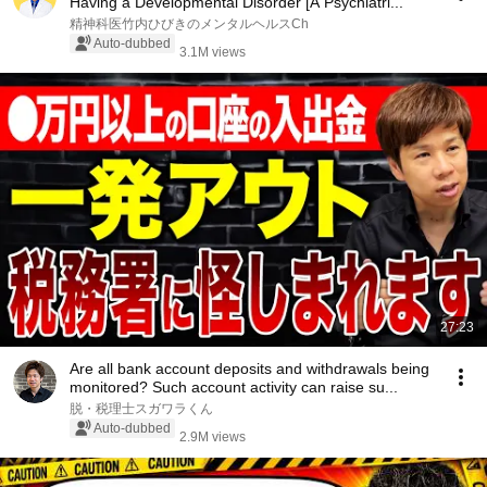
Having a Developmental Disorder [A Psychiatri...
精神科医竹内ひびきのメンタルヘルスCh
Auto-dubbed
3.1M views
27:23
Are all bank account deposits and withdrawals being
monitored? Such account activity can raise su...
脱・税理士スガワラくん
Auto-dubbed
2.9M views