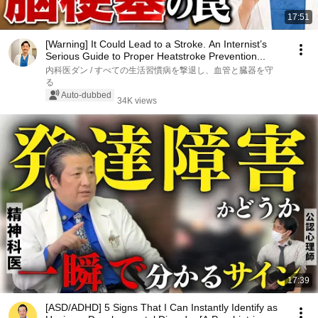
17:51
[Warning] It Could Lead to a Stroke. An Internist’s
Serious Guide to Proper Heatstroke Prevention...
内科医ダン / すべての生活習慣病を撃退し、血管と臓器を守
る
Auto-dubbed
34K views
17:39
[ASD/ADHD] 5 Signs That I Can Instantly Identify as