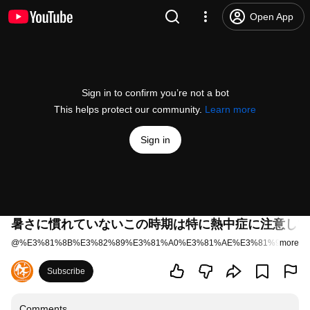
Open App
Sign in to confirm you’re not a bot
This helps protect our community.
Learn more
Sign in
暑さに慣れていないこの時期は特に熱中症に注意して
@
%E3%81%8B%E3%82%89%E3%81%A0%E3%81%AE%E3%81%97%E3
more
Subscribe
Comments