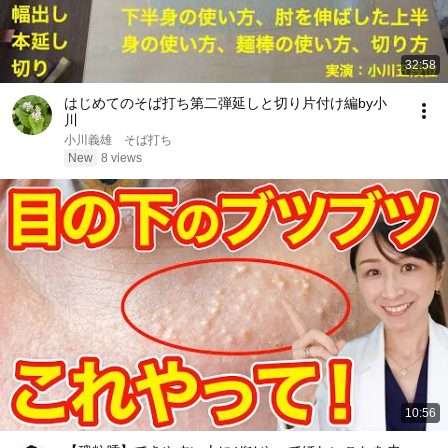
32:58
はじめてのそば打ち第二弾延しと切り片付け編by小
川
小川義雄 そば打ち
New
8 views
10:56