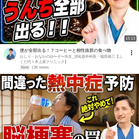
15:13
便が全部出る！？コーヒーと相性抜群の食べ物
おしり・おなかのゆ〜ぞ〜先生_消化器外科医・福田雄三【ふ
くだ代々木上原クリニック】
New
13K views