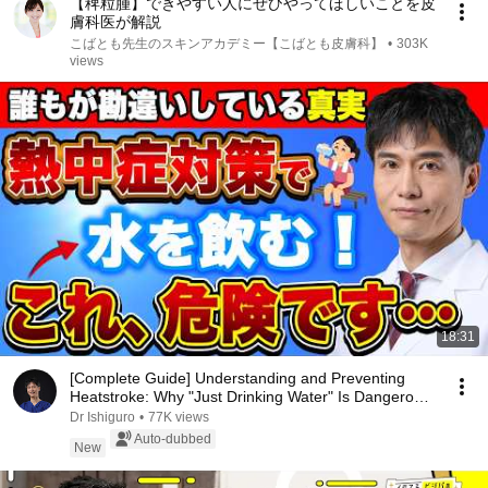
【稗粒腫】できやすい人にぜひやってほしいことを皮
膚科医が解説
こばとも先生のスキンアカデミー【こばとも皮膚科】
•
303K
views
18:31
[Complete Guide] Understanding and Preventing
Heatstroke: Why "Just Drinking Water" Is Dangerous
...
Dr Ishiguro
•
77K views
Auto-dubbed
New