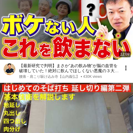
12:09
【最新研究で判明】まさか”あの飲み物”が脳の血管を
破壊していた！絶対に飲んでほしくない悪魔の３大ド
リンクと、脳の老化を予防して認知症リスクを下げる
腰痛・肩こり駆け込み寺【山内義弘】
•
430K views
天使のドリンクを徹底解説します！