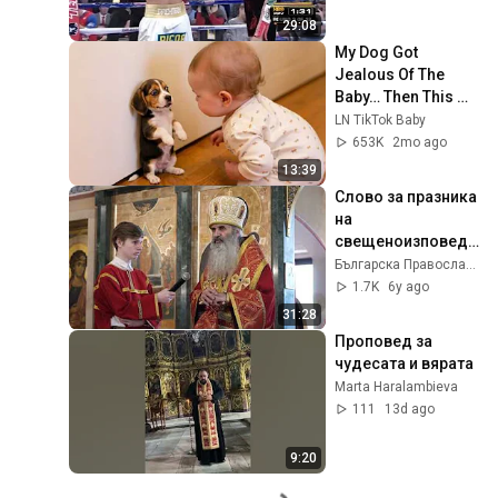
29:08
My Dog Got 
Jealous Of The 
Baby… Then This 
Happened 😂🐶
LN TikTok Baby
653K
2mo ago
13:39
Слово за празника 
на 
свещеноизповедн
ик Виктор, 
Българска Православна Старостилна Църква
епископ Ижевски 
1.7K
6y ago
и Воткински, 2020 
31:28
г.
Проповед за 
чудесата и вярата
Marta Haralambieva
111
13d ago
9:20