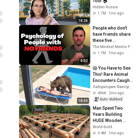
Tour 🏠
Hidden Russia
1.7M
1mo ago
18:26
People who don’t 
have friends share 
these five 
personality traits
The Mindset Mentor Podcast
1.7M
7mo ago
4:02
😱 You Have to See 
This! Rare Animal 
Encounters Caught 
on Camera / The 
Лаборатория Фактории
Best of 2026
496K
2mo ago
Auto-dubbed
18:45
Man Spent Two 
Years Building 
HUGE Wooden 
House for his 
World Build
Family | Start to 
3.4M
1mo ago