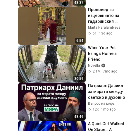
Finish by 
43:37
@bjornbrenton
Проповед за 
изцерението на 
гадаринския 
бесноват
Marta Haralambieva
61
13d ago
6:54
When Your Pet 
Brings Home a 
Friend
Novella
2.1M
7mo ago
30:59
Патриарх Даниил 
за мярата между 
светско и духовно
Въпрос на мяра
12K
1mo ago
43:49
A Quiet Girl Walked 
On Stage… A 