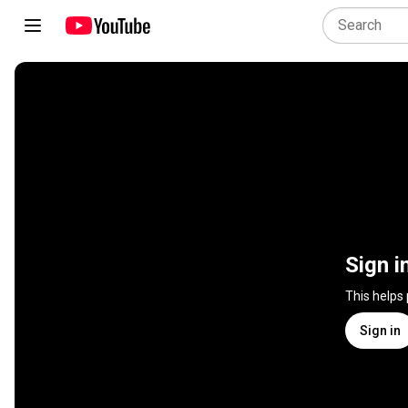
Sign i
This helps
Sign in