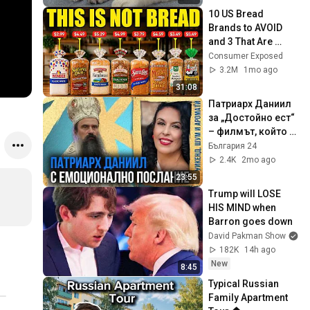
10 US Bread 
Brands to AVOID 
and 3 That Are 
Actually Safe
Consumer Exposed
3.2M
1mo ago
31:08
Патриарх Даниил 
за „Достойно ест“ 
– филмът, който 
разказва 
България 24
историята на бълг. 
2.4K
2mo ago
християнска 
23:55
църква
Trump will LOSE 
HIS MIND when 
Barron goes down
David Pakman Show
182K
14h ago
New
8:45
Typical Russian 
Family Apartment 