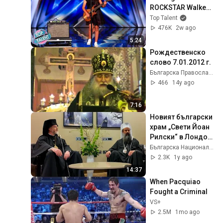
ROCKSTAR Walked 
Off!
Top Talent
476K
2w ago
5:24
Рождественско 
слово 7.01.2012 г.
Българска Православна Старостилна Църква
466
14y ago
7:16
Новият български 
храм „Свети Йоан 
Рилски“ в Лондон, 
Арт детектив - 
Българска Национална Телевизия БНТ
21.04.2025
2.3K
1y ago
14:37
When Pacquiao 
Fought a Criminal
VS+
2.5M
1mo ago