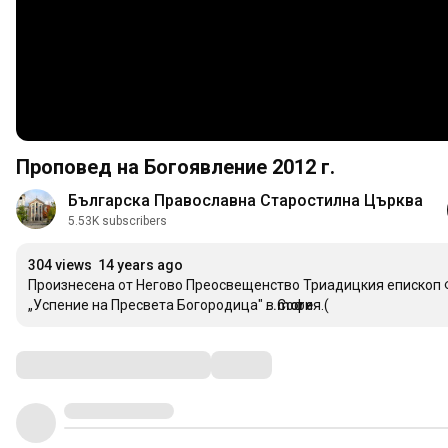
Проповед на Богоявление 2012 г.
Българска Православна Старостилна Църква
5.53K subscribers
304 views
14 years ago
Произнесена от Негово Преосвещенство Триадицкия епископ Фоти
„Успение на Пресвета Богородица" в София.(
...more
Comments