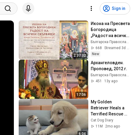
Sign in
Икона на Пресвета 
Богородица 
„Радост на всички 
скърбящи“, 2026 г. 
Българска Православна Старостилна Църква
| св. Литургия
668
Streamed 3d ago
New
2:37:32
Архангеловден. 
Проповед, 2012 г.
Българска Православна Старостилна Църква
451
13y ago
17:06
My Golden 
Retriever Heals a 
Terrified Rescue 
Kitten in Just 3 
Cat Dog Diary
Meetings!
11M
2mo ago
6:04