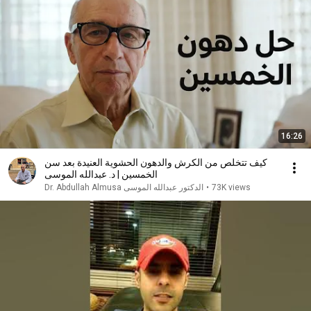
16:26
كيف تتخلص من الكرش والدهون الحشوية العنيدة بعد سن
الخمسين | د. عبدالله الموسى
Dr. Abdullah Almusa الدكتور عبدالله الموسى
•
73K views