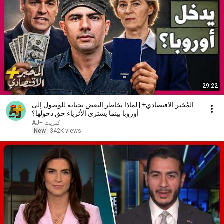
29:22
المُخبر الاقتصادي+ | لماذا يخاطر البعض بحياته للوصول إلى
أوروبا بينما يشتري الأثرياء حق دخولها؟
AJ+ كبريت
New
342K views