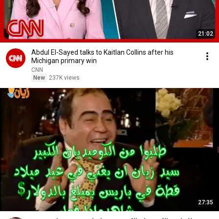
21:02
Abdul El-Sayed talks to Kaitlan Collins after his
Michigan primary win
CNN
New
237K views
27:35