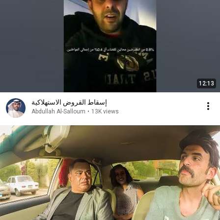
12:13
إسقاط القروض الاستهلاكية
Abdullah Al-Salloum
•
13K views