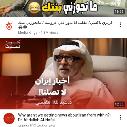
16:56
كريزي تاكسي/ مقلب انا بدور علي عروسة / ماتجوزني بنتك
😂😂
Media Kings
•
1.8M views
12:35
Why aren't we getting news about Iran from within? |
Dr. Abdullah Al-Nafisi
موجز محفوف and محفوف