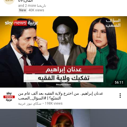
المال| 09
تاريخنا and 2 more
New
40K views
56:11
عدنان إبراهيم.. من اخترع ولاية الفقيه بعد ألف عام من
التشيّع؟ | #السؤال_الصعب
سكاي نيوز عربية
•
198K views