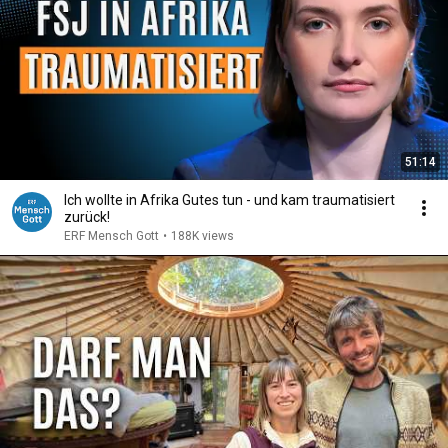
51:14
Ich wollte in Afrika Gutes tun - und kam traumatisiert
zurück!
ERF Mensch Gott
•
188K views