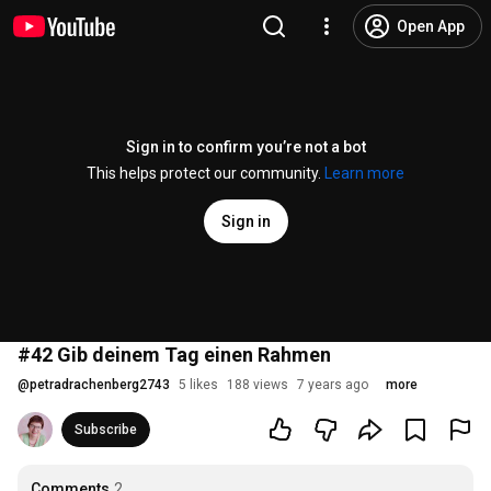
Open App
Sign in to confirm you’re not a bot
This helps protect our community.
Learn more
Sign in
#42 Gib deinem Tag einen Rahmen
@
petradrachenberg2743
5 likes
188 views
7 years ago
more
Subscribe
Comments
2