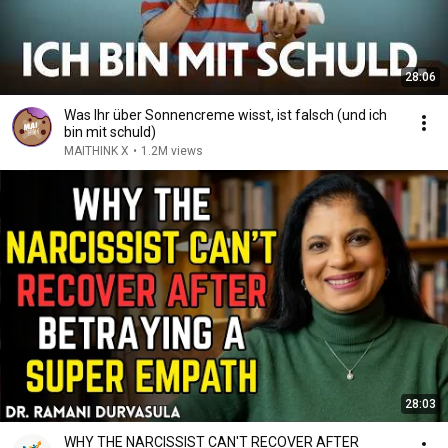
28:06
Was Ihr über Sonnencreme wisst, ist falsch (und ich
bin mit schuld)
MAITHINK X
•
1.2M views
28:03
WHY THE NARCISSIST CAN'T RECOVER AFTER