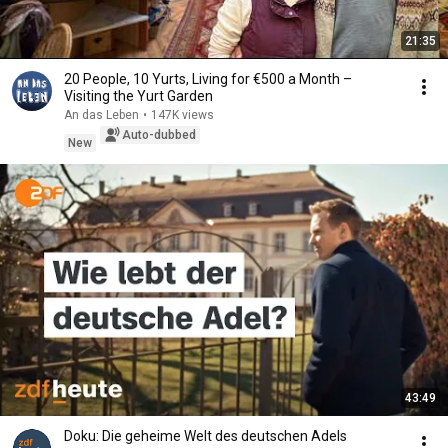
21:35
20 People, 10 Yurts, Living for €500 a Month –
Visiting the Yurt Garden
An das Leben
•
147K views
Auto-dubbed
New
43:49
Doku: Die geheime Welt des deutschen Adels