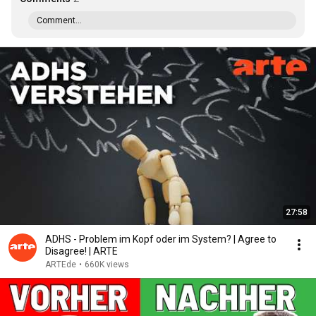
Comment...
27:58
ADHS - Problem im Kopf oder im System? | Agree to
Disagree! | ARTE
ARTEde
•
660K views