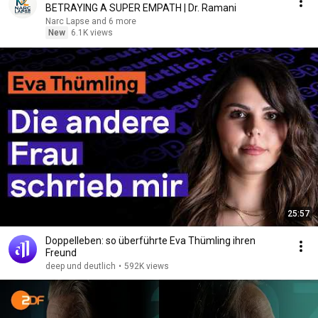
BETRAYING A SUPER EMPATH | Dr. Ramani
Narc Lapse and 6 more
New
6.1K views
25:57
Doppelleben: so überführte Eva Thümling ihren
Freund
deep und deutlich
•
592K views