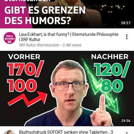
58:57
Lisa Eckhart, is that funny? | Sternstunde Philosophie
| SRF Kultur
SRF Kultur Sternstunden
•
2.4M views
29:56
Bluthochdruck SOFORT senken ohne Tabletten - 3