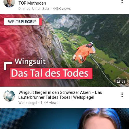
TOP Methoden
Dr. med. Ulrich Selz
•
446K views
28:59
Wingsuit fliegen in den Schweizer Alpen – Das
Lauterbrunner Tal des Todes | Weltspiegel
Weltspiegel
•
1.4M views