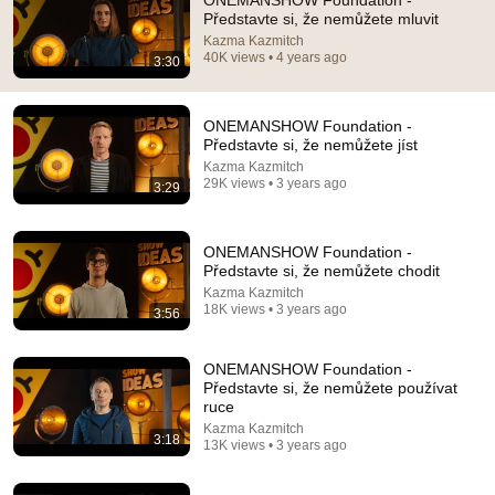
ONEMANSHOW Foundation -
Představte si, že nemůžete mluvit
Comment...
Kazma Kazmitch
40K views • 4 years ago
3:30
ONEMANSHOW Foundation -
Představte si, že nemůžete jíst
Kazma Kazmitch
29K views • 3 years ago
3:29
ONEMANSHOW Foundation -
Představte si, že nemůžete chodit
Kazma Kazmitch
18K views • 3 years ago
3:56
5:20
ONEMANSHOW Foundation -
ONEMANSHOW Foundation - Představte si, že už
Představte si, že nemůžete používat
nechcete žít
ruce
Kazma Kazmitch
•
45K views
Kazma Kazmitch
3:18
13K views • 3 years ago