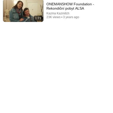
ONEMANSHOW Foundation -
Rekondiční pobyt ALSA
Kazma Kazmitch
1:07
23K views • 3 years ago
1:21
Daruj tužku — pomozte nám darovat dětem
kouzelné čtení | DD a školy Písek
DD a školy
•
102 views
18:54
Jak jsme "prohráli" soud s paní co rozlejvala pivo z
petek?