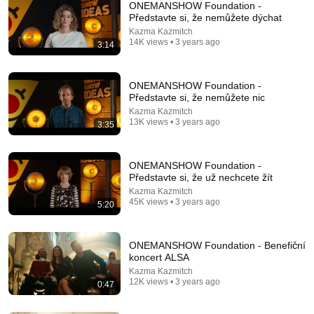
ONEMANSHOW Foundation -
Představte si, že nemůžete dýchat
Kazma Kazmitch
14K views • 3 years ago
3:14
ONEMANSHOW Foundation -
Představte si, že nemůžete nic
Kazma Kazmitch
13K views • 3 years ago
3:35
21:12
LAWYER: If Cops Say "Where Are You Coming
From?" — Say THIS (One Sentence)
ONEMANSHOW Foundation -
Představte si, že už nechcete žít
WALTER | KNOW YOUR RIGHTS
•
328K views
Kazma Kazmitch
45K views • 3 years ago
5:20
ONEMANSHOW Foundation - Benefiční
koncert ALSA
Kazma Kazmitch
12K views • 3 years ago
0:47