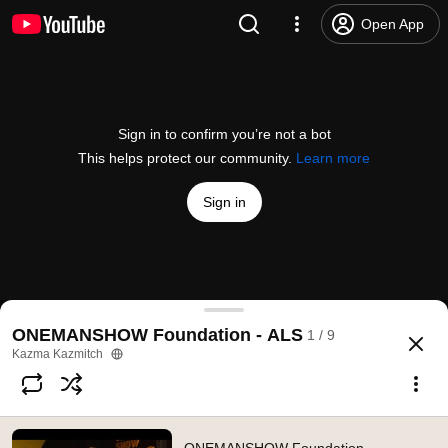
Open App
Sign in to confirm you’re not a bot
This helps protect our community.
Learn more
Sign in
ONEMANSHOW Foundation - Představte si, že nem
ONEMANSHOW Foundation - ALS
1 / 9
@
Kazmitch
2K likes
40K views
4 years ago
more
Kazma Kazmitch
Subscribe
Comments
57