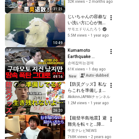
「自由水」をゼロに
32K views
•
2 months ago
んねる
する正しい備え方
31:21
じいちゃんの容赦な
い洗い方に心が無に
なってしまう犬がお
サモエドりんたろう
もしろすぎましたｗ
5.5M views
•
1 year ago
10:49
Kumamoto 
Earthquake 
Occurred, but the 
손에잡히는경제
Underground Time 
61K views
•
1 day ago
Bomb Remains - 
Auto-dubbed
New
49:16
Professor Kim Ki-
【防災グッズ】私な
bum (Depar...
らこれを準備しま
す。元救助隊員「防
AkikinnJAPANチャンネル
災リュック」の中身
1.2M views
•
1 year ago
お見せします。東日
26:20
本大震災で準備でき
【能登半島地震】避
なかった最も重要な
難先を転々と…障が
教訓。
い者はどこへ避難す
中京テレビNEWS
る？ 自閉症の息子
768K views
•
2 years ago