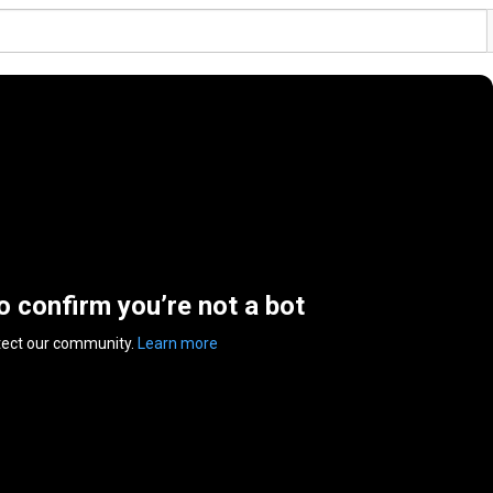
to confirm you’re not a bot
tect our community.
Learn more