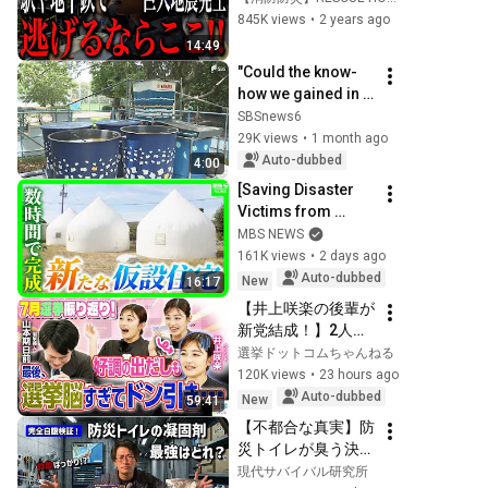
時の防災を消防レス
845K views
•
2 years ago
キューが徹底解説
14:49
"Could the know-
how we gained in 
developing 
SBSnews6
countries be the 
29K views
•
1 month ago
solution?" Public-
Auto-dubbed
4:00
private pilot proj...
[Saving Disaster 
Victims from 
Extreme Heat] The 
MBS NEWS
"Instant House": 
161K views
•
2 days ago
Built in Hours, 
Auto-dubbed
New
16:17
Insulated for Co...
【井上咲楽の後輩が
新党結成！】2人の
間に週刊誌報道！？
選挙ドットコムちゃんねる
／田川市長に“再生
120K views
•
23 hours ago
の道”系当選／“鈴木
Auto-dubbed
New
59:41
康友”氏が事務所侵
【不都合な真実】防
入で辞職願【井上咲
災トイレが臭う決定
楽×山本期日前】｜
的な理由。悪臭の元
現代サバイバル研究所
選挙ドットコムちゃ