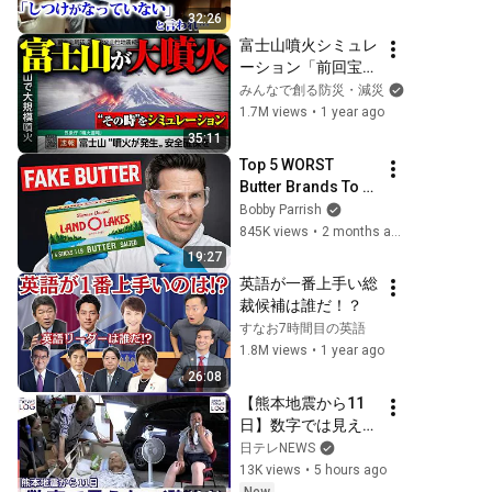
を持つ記者がみた現
32:26
実と未来 #中京テレ
富士山噴火シミュレ
ビドキュメント
ーション「前回宝永
噴火から300年 いつ
みんなで創る防災・減災
噴火してもおかしく
1.7M views
•
1 year ago
ない」 #みん防
35:11
Top 5 WORST 
Butter Brands To 
Avoid
Bobby Parrish
845K views
•
2 months ago
19:27
英語が一番上手い総
裁候補は誰だ！？
すなお7時間目の英語
1.8M views
•
1 year ago
26:08
【熊本地震から11
日】数字では見えな
い避難者  厳しい実
日テレNEWS
態 70代夫婦...ガレ
13K views
•
5 hours ago
ージで寝泊まり