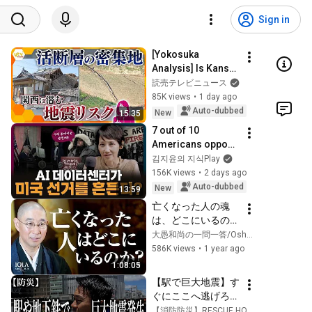
Sign in
[Yokosuka 
Analysis] Is Kansai 
Really in Danger 
読売テレビニュース
with Its Dense 
85K views
•
1 day ago
Active Faults? 
Auto-dubbed
New
15:35
Earthquake Risks 
7 out of 10 
Rev...
Americans oppose 
AI data centers?
김지윤의 지식Play
156K views
•
2 days ago
Auto-dubbed
New
13:59
亡くなった人の魂
は、どこにいるの
か？
大愚和尚の一問一答/Osho Taigu’s Heart of Buddha
586K views
•
1 year ago
1:08:05
【駅で巨大地震】す
ぐにここへ逃げろ！
駅で地震が発生した
【消防防災】RESCUE HOUSE レスキューハウス