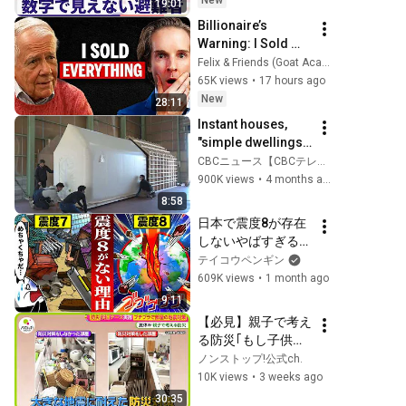
New
19:01
『news LOG』
Billionaire’s 
Warning: I Sold 
EVERYTHING 
Felix & Friends (Goat Academy)
(Here’s Why)
65K views
•
17 hours ago
New
28:11
Instant houses, 
"simple dwellings" 
that can be built in 
CBCニュース【CBCテレビ公式】
a few hours, have 
900K views
•
4 months ago
evolved even 
8:58
further. "...
日本で震度8が存在
しないやばすぎる理
由とは【アニメ】
テイコウペンギン
609K views
•
1 month ago
9:11
【必見】親子で考え
る防災｢もし子供だ
けのときに災害
ノンストップ!公式ch.
が…｣知っておきた
10K views
•
3 weeks ago
い知識 “プチプラ” 
30:35