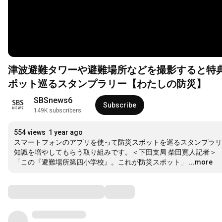
津波避難タワーや避難場所などを撮影すると特典
ポット巡るスタンプラリー【わたしの防災】
SBSnews6
Subscribe
149K subscribers
554 views
1 year ago
スマートフォンのアプリを使って防災スポットを巡るスタンプラリ
知識を増やしてもらう取り組みです。＜下田支局 柴田寛人記者＞ 

「この『避難場所第四小学校』。これが防災スポット」
…
...more
Comments