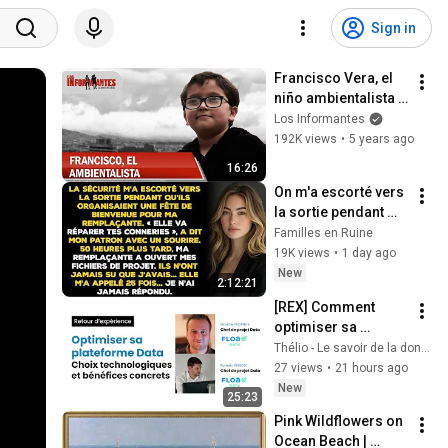
Sign in
Francisco Vera, el 
niño ambientalista 
que sueña con 
Los Informantes
salvar al planeta 
192K views
•
5 years ago
Tierra - Los 
16:26
Informantes
On m'a escorté vers 
la sortie pendant 
qu'ils fêtaient 
Familles en Ruine
l'arrivée de ma 
19K views
•
1 day ago
remplaçante — 
New
2:12:21
Jusqu'à ce
[REX] Comment 
optimiser sa 
plateforme data ? 
Thélio - Le savoir de la donnée
Choix 
27 views
•
21 hours ago
technologiques et 
New
25:23
bénéfices concrets 
Pink Wildflowers on 
chez FLOA
Ocean Beach | 