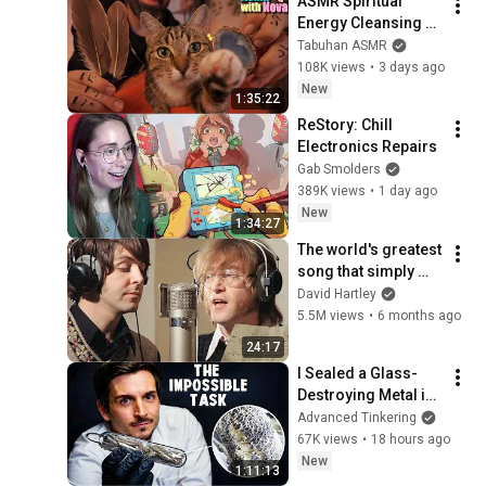
ASMR Spiritual 
Energy Cleansing 
with My Cat 🐾 
Tabuhan ASMR
Purring & Reiki for 
108K views
•
3 days ago
Sleep & Stress 
New
1:35:22
Relief
ReStory: Chill 
Electronics Repairs
Gab Smolders
389K views
•
1 day ago
New
1:34:27
The world's greatest 
song that simply 
shouldn't exist
David Hartley
5.5M views
•
6 months ago
24:17
I Sealed a Glass-
Destroying Metal in 
Glass
Advanced Tinkering
67K views
•
18 hours ago
New
1:11:13