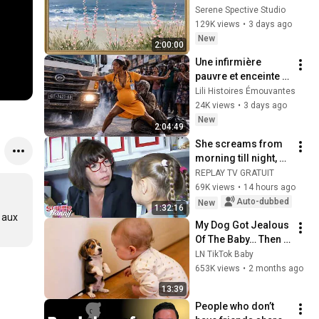
Vintage Coastal 
Serene Spective Studio
Seascape Oil 
129K views
•
3 days ago
Painting | 4K 
New
2:00:00
Ambient TV 
Une infirmière 
Screensaver
pauvre et enceinte 
sauve un sans-abri, 
Lili Histoires Émouvantes
ignorant qu'il est le 
24K views
•
3 days ago
père d'un 
New
2:04:49
milliardaire.
She screams from 
morning till night, 
her kids don't listen 
REPLAY TV GRATUIT
to anyone anymore 
69K views
•
14 hours ago
👀
Auto-dubbed
New
1:32:16
 aux 
My Dog Got Jealous 
Of The Baby… Then 
This Happened 😂🐶
LN TikTok Baby
653K views
•
2 months ago
13:39
People who don’t 