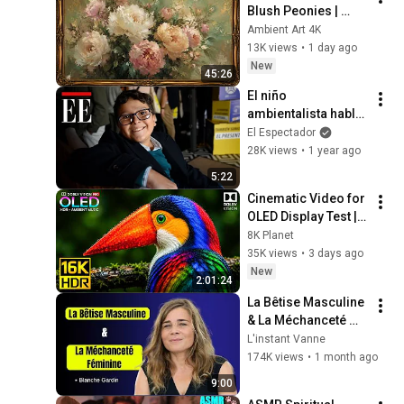
Blush Peonies | 
Floral Oil Painting | 
Ambient Art 4K
Frame TV Art 4K 
13K views
•
1 day ago
Screensaver
New
45:26
El niño 
ambientalista habla 
desde el exilio | El 
El Espectador
Espectador
28K views
•
1 year ago
5:22
Cinematic Video for 
OLED Display Test | 
16K HDR 240fps 
8K Planet
Dolby Vision (4K 
35K views
•
3 days ago
Video • 8K ULTRA HD 
New
2:01:24
TV)
La Bêtise Masculine 
& La Méchanceté 
Féminine | Blanche 
L'instant Vanne
Gardin Humour
174K views
•
1 month ago
9:00