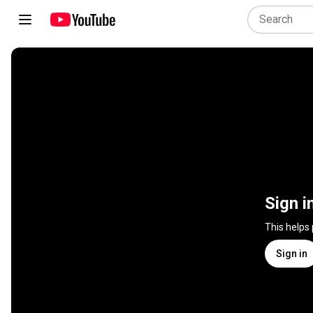
Sign i
This helps
Sign in