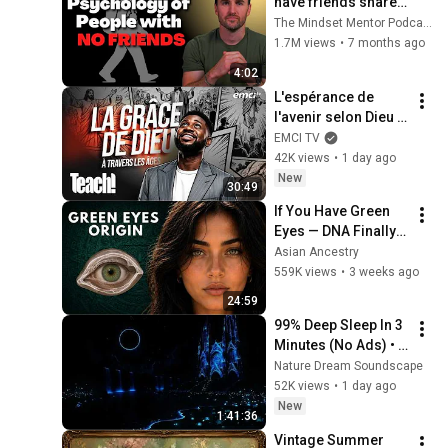
have friends share 
these five 
The Mindset Mentor Podcast
personality traits
1.7M views
•
7 months ago
4:02
L'espérance de 
l'avenir selon Dieu - 
Teach! - Athoms 
EMCI TV
Mbuma
42K views
•
1 day ago
New
30:49
If You Have Green 
Eyes — DNA Finally 
Revealed Where 
Asian Ancestry
They Really Come 
559K views
•
3 weeks ago
From
24:59
99% Deep Sleep In 3 
Minutes (No Ads) • 
Relieves Stress, 
Nature Dream Soundscape
Melatonin Release • 
52K views
•
1 day ago
Stop Overthinking
New
1:41:36
Vintage Summer 