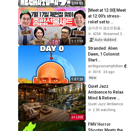
2:54:01
[Meet at 12:00] Meet 
at 12:00's stress-
relief set to 
comfort national 
김어준의 겸손은힘들다 뉴스공장
investors in a 
425K
Streamed 3w ago
rapidly chan...
Auto-dubbed
1:17:10
Stranded: Alien 
Dawn, 1 Colonist 
Start...
ambiguousamphibian
301K
2d ago
New
1:07:20
Quiet Jazz 
Ambience to Relax 
Mind & Relieve 
Stress | Cozy 
Quiet Jazz Ambience
Nature Lounge with 
2.3K watching
Slow Jazz for Deep 
LIVE
Calm
FMV Horror 
Shooter Meets the 