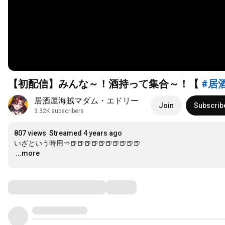
【初配信】みんな～！酒持って集合～！【
#居
居酒屋海賊マダム・エドリー
Join
Subscrib
3.32K subscribers
807 views
Streamed 4 years ago
…
...more
Comments