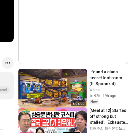
i found a clans 
secret loot room... 
(ft. Spoonkid)
Walski
anel
92K
19h ago
New
2:02:05
[Meet at 12] Started 
off strong but 
'stalled'.. Exhausted 
by the extreme 
김어준의 겸손은힘들다 뉴스공장