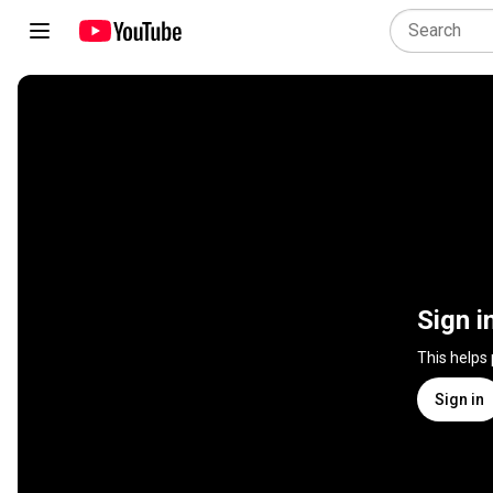
Sign i
This helps
Sign in