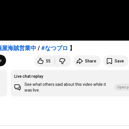
酒屋海賊営業中
/
#なつプロ
】
e
55
Share
Save
Live chat replay
See what others said about this video while it
Open p
was live.