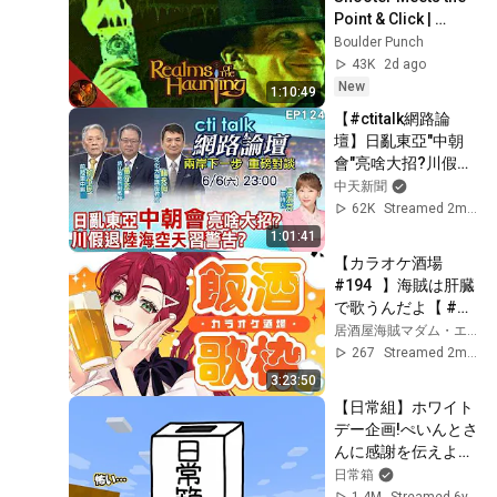
Point & Click | 
Realms of the 
Boulder Punch
Haunting
43K
2d ago
New
1:10:49
【#ctitalk網路論
壇】日亂東亞"中朝
會"亮啥大招?川假
退"陸海空天"習警告?
中天新聞
重磅對談 精彩全程
62K
Streamed 2mo ago
ep124@中天新聞
1:01:41
CtiNews
【カラオケ酒場
#194   】海賊は肝臓
で歌うんだよ【 #居
酒屋海賊営業中 / マ
居酒屋海賊マダム・エドリー
ダム・エドリー 
267
Streamed 2mo ago
/karaoke/飲酒歌
3:23:50
枠】
【日常組】ホワイト
デー企画!ぺいんとさ
んに感謝を伝えよう!
【マインクラフト】
日常箱
1.4M
Streamed 6y ago