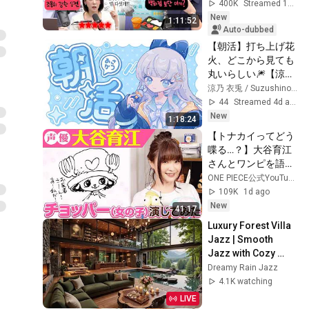
market difficulty, 
400K
Streamed 15h ago
retai...
New
1:11:52
Auto-dubbed
【朝活】打ち上げ花
火、どこから見ても
丸いらしい🎆【涼乃
衣兎】
涼乃 衣兎 / Suzushino Ito
44
Streamed 4d ago
New
1:18:24
【トナカイってどう
喋る…？】大谷育江
さんとワンピを語っ
てみた！【仲間がい
ONE PIECE公式YouTubeチャンネル
るよTube!!!!】
109K
1d ago
New
41:17
Luxury Forest Villa 
Jazz | Smooth 
Jazz with Cozy 
Poolside Lounge 
Dreamy Rain Jazz
Ambience for Work 
4.1K watching
& Relaxation
LIVE