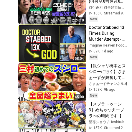
(이봉우X박현광X이
용주), 주기자 라이브
김어준의 겸손은힘들다 뉴스공장
(김은지X김예니X정
166K
Streamed 9h ago
철운)
New
2:24:10
Doctor Stabbed 13 
Times During 
Murder Attempt - 
Then God Showed 
Imagine Heaven Podcast with John Burke
Up | Near Death 
59K
1d ago
Experience
New
58:04
【銀シャリ橋本とス
シローに行く】さま
ぁ〜ずが興奮して爆
食！
さまぁ〜ずチャンネル
158K
9h ago
New
45:00
【スプラトゥーン
3】めちゃつえープ
ラべの時間です【星
導ショウ/にじさん
星導ショウ / Hoshirube Sho【にじさんじ】
じ】
157K
Streamed 2w ago