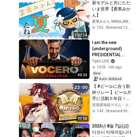
新モデルと共にただ
いま世界【蜜果みか
ん】
蜜果みかん Mikka_Mikan
152
Streamed 12d ago
1:32:14
I am the new 
(underground) 
PRESIDENTIAL 
SPOKESPERSON
Tipito LIVE
197K
16h ago
New
40:24
Auto-dubbed
【 #ビールに合う歌
枠リレー 】ビール片
手に活動５年目！２
４時間ハッピーアワ
居酒屋海賊マダム・エドリー
ーな居酒屋海賊と乾
143
Streamed 6h ago
杯🍻【 #居酒屋海賊
30:58
営業中 / マダム・エ
2026년 8월 7일(금) 
ドリー /karaoke/飲
다섯시 이재석입니다
酒歌枠】