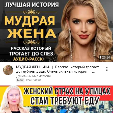
1:26:14
МУДРАЯ ЖЕНЩИНА ｜ Рассказ, который трогает
до глубины души. Очень сильная история ｜
Аудио рассказ.
Душевный Мир Историй
New
124K views