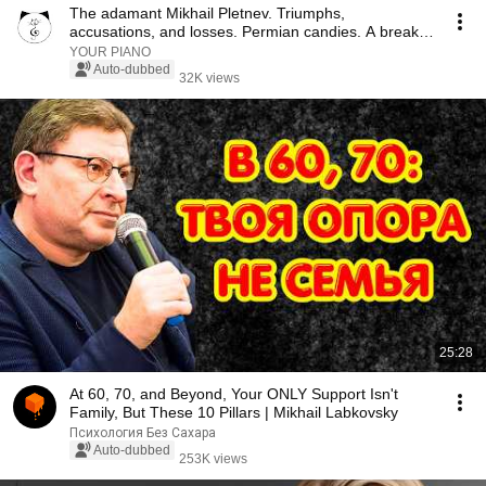
The adamant Mikhail Pletnev. Triumphs,
accusations, and losses. Permian candies. A break
with Russia
YOUR PIANO
Auto-dubbed
32K views
25:28
At 60, 70, and Beyond, Your ONLY Support Isn't
Family, But These 10 Pillars | Mikhail Labkovsky
Психология Без Сахара
Auto-dubbed
253K views