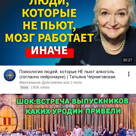
30:27
Психология людей, которые НЕ пьют алкоголь
(согласно нейронауке) | Татьяна Черниговская
Ментальное Долголетие and 2 more
New
195K views