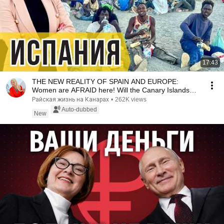
17:43
THE NEW REALITY OF SPAIN AND EUROPE:
Women are AFRAID here! Will the Canary Islands
repeat this n...
Райская жизнь на Канарах
•
262K views
Auto-dubbed
New