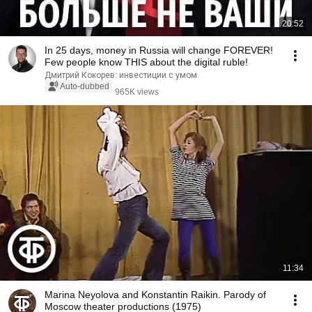
20:52
In 25 days, money in Russia will change FOREVER!
Few people know THIS about the digital ruble!
Дмитрий Кокорев: инвестиции с умом
Auto-dubbed
965K views
11:34
Marina Neyolova and Konstantin Raikin. Parody of
Moscow theater productions (1975)