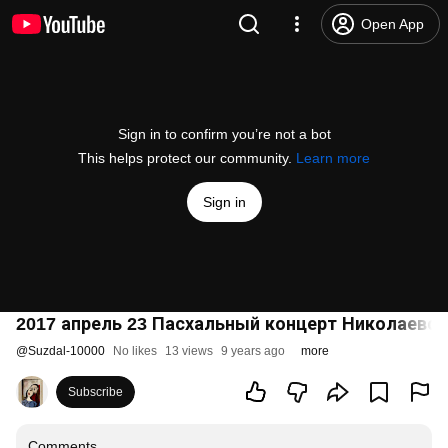
Open App
Sign in to confirm you’re not a bot
This helps protect our community.
Learn more
Sign in
2017 апрель 23 Пасхальный концерт Николаевск
@
Suzdal-10000
No likes
13 views
9 years ago
more
Subscribe
Comments