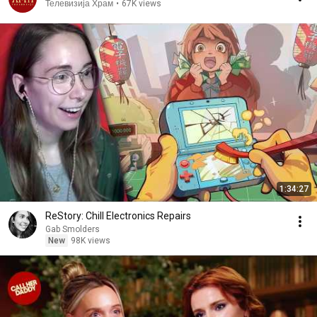
Телевизија Храм
•
67K views
1:34:27
ReStory: Chill Electronics Repairs
Gab Smolders
New
98K views