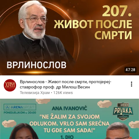
47:28
Врлинослов - Живот после смрти, протојереј-
ставрофор проф. др Милош Весин
Телевизија Храм
•
126K views