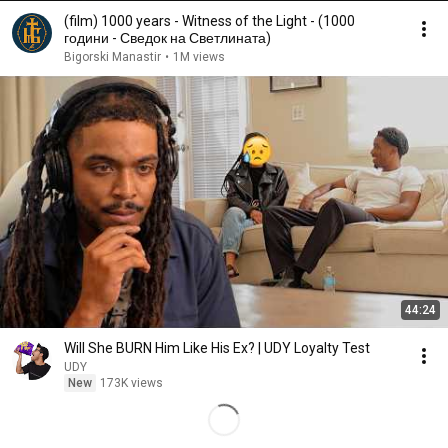
(film) 1000 years - Witness of the Light - (1000
години - Сведок на Светлината)
Bigorski Manastir
•
1M views
44:24
Will She BURN Him Like His Ex? | UDY Loyalty Test
UDY
New
173K views