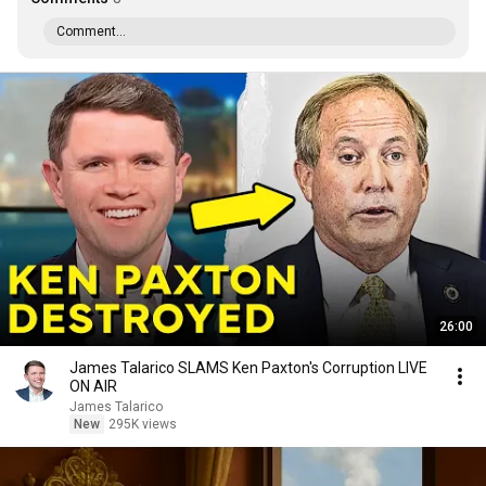
Comment...
26:00
James Talarico SLAMS Ken Paxton's Corruption LIVE
ON AIR
James Talarico
New
295K views