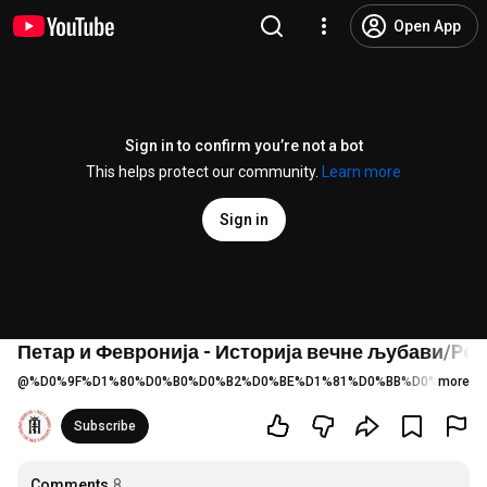
Open App
Sign in to confirm you’re not a bot
This helps protect our community.
Learn more
Sign in
Петар и Февронија - Историја вечне љубави/Petar
@
%D0%9F%D1%80%D0%B0%D0%B2%D0%BE%D1%81%D0%BB%D0%B0%D0
more
Subscribe
Comments
8