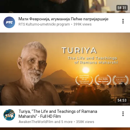
58:31
Mати Февронија, игуманија Пећке патријаршије
RTS Kulturno-umetnički program
•
399K views
54:53
Turiya, "The Life and Teachings of Ramana
Maharshi" - Full HD Film
AwakenTheWorldFilm and 5 more
•
358K views