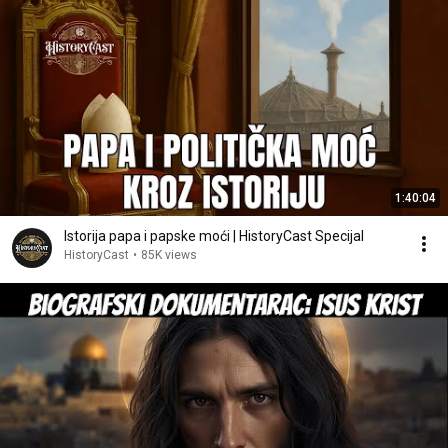
1:40:04
Istorija papa i papske moći | HistoryCast Specijal
HistoryCast
•
85K views