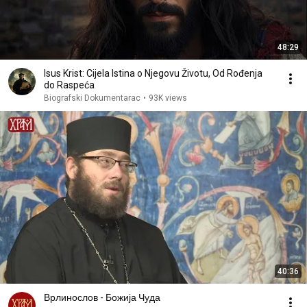
48:29
Isus Krist: Cijela Istina o Njegovu Životu, Od Rođenja
do Raspeća
Biografski Dokumentarac
•
93K views
40:36
Врлинослов - Божија Чуда