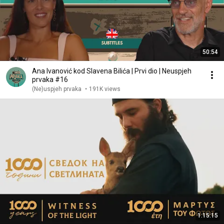
50:54
Ana Ivanović kod Slavena Bilića | Prvi dio | Neuspjeh
prvaka #16
(Ne)uspjeh prvaka
•
191K views
1:15:15