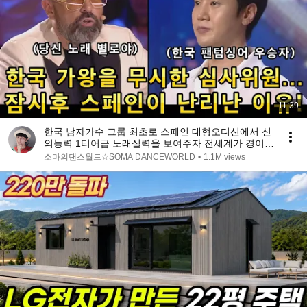
11:39
한국 남자가수 그룹 최초로 스페인 대형오디션에서 신
의능력 1티어급 노래실력을 보여주자 전세계가 경이롭
다며 기립박수!(해외반응)ㅣ스페인 갓탤런트 GOT
소마의댄스월드☆SOMA DANCEWORLD
•
1.1M views
TALENTㅣ소마의리뷰