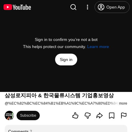
Open App
Sign in to confirm you’re not a bot
This helps protect our community.
Learn more
Sign in
삼성로지피아 & 한국물류시스템 기업홍보영상
@
%EC%82%BC%EC%84%B1%EB%A1%9C%EC%A7%80%ED%94%BC%E
more
Subscribe
Comments
2