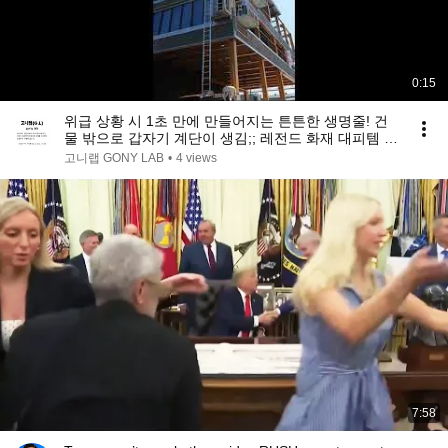
0:15
위급 상황 시 1초 만에 만들어지는 튼튼한 생명줄! 건
물 밖으로 갑자기 계단이 생김;; 레전드 화재 대피템 이
머전시 이스케이프
고니랩 GONY LAB
•
4 views
7:58