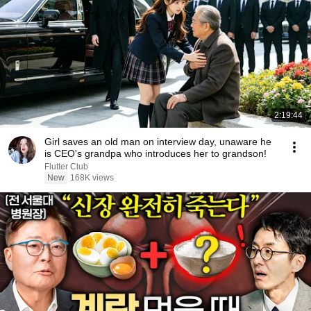
2:19:44
Girl saves an old man on interview day, unaware he
is CEO's grandpa who introduces her to grandson!
Flutter Club
New
168K views