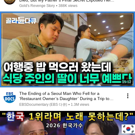
Died, But My Father’s Final Secret Exposed Her...
Gold's Revenge Story
•
388K views
15:12
The Ending of a Seoul Man Who Fell for a
‘Restaurant Owner’s Daughter’ During a Trip to
Mokpo | K...
EBSDocumentary (EBS 다큐)
•
1.3M views