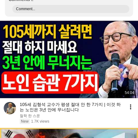
Comment...
54:04
105세 김형석 교수가 평생 절대 안 한 7가지 | 이것 하
는 노인은 3년 안에 무너집니다
철학 한 스푼
New
1.7K views