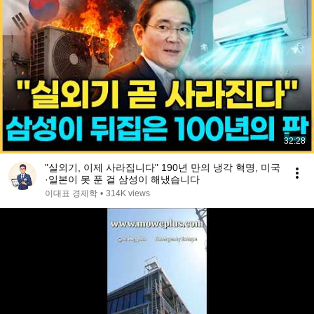
32:28
"실외기, 이제 사라집니다" 190년 만의 냉각 혁명, 미국
·일본이 못 푼 걸 삼성이 해냈습니다
이대표 경제학
•
314K views