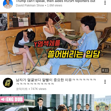
Trump can’t speak, then aides RUSH reporters out
David Pakman Show
•
1.6M views
8:11
남자가 얼굴보다 말빨이 중요한 이유ㅋㅋㅋㅋㅋㅋㅋ
ㅋㅋㅋㅋㅋㅋㅋㅋㅋㅋㅋ
코믹마트
•
747K views