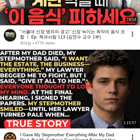
24:54
"서울대 신장 명의의 경고" 신장 녹이는 최악의 음식 조
합 ㅣ Ep. 책과사람 113 (김연수 교수 1부)
책과삶
•
477K views
1:15:57
I Gave My Stepmother Everything After My Dad