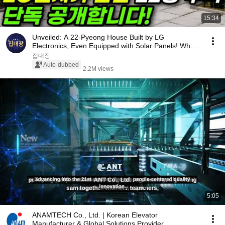
15:34
Unveiled: A 22-Pyeong House Built by LG
Electronics, Even Equipped with Solar Panels! What
Happen...
집대장
Auto-dubbed
2.2M views
5:05
ANAMTECH Co., Ltd. | Korean Elevator
Manufacturer & Global Solutions Provider