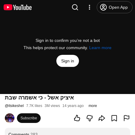
Open App
Sign in to confirm you’re not a bot
This helps protect our community.
Learn more
Sign in
איציק אשל - כי אשמרה שבת
@
itsikeshel
7.7K likes
3M views
14 years ago
more
Subscribe
Comments
283