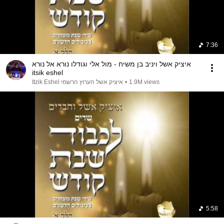
7:36
איציק אשל ויניב בן משיח - מול אלי וגודלו נורא אל נורא
itsik eshel
1.9M views
•
איציק אשל הערוץ הרשמי Itzik Eshel
5:58