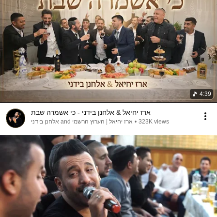
4:39
ארז יחיאל & אלחנן בידני - כי אשמרה שבת
323K views
•
ארז יחיאל | הערוץ הרשמי and אלחנן בידני