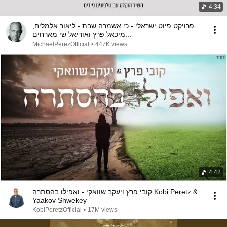
4:34
פרויקט פיוט ישראלי - כי אשמרה שבת - ליאור אלמליח,
מיכאל פרץ ואוריאל שי מארחים...
MichaelPerezOfficial
•
447K views
4:42
קובי פרץ ויעקב שוואקי - ואפילו בהסתרה Kobi Peretz &
Yaakov Shwekey
KobiPeretzOfficial
•
17M views