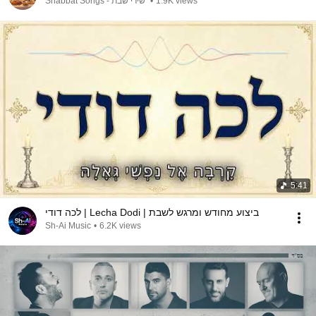
1.9K views
•
Shabbat Songs - שירי שבת
5:41
לכה דודי | Lecha Dodi | ביצוע מחודש ומרגש לשבת
Sh-Ai Music
•
6.2K views