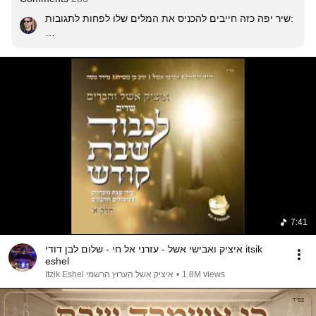
שיר יפה כזה חייבים להכניס את המלים שלו לפחות לתגובות: 

כִּי אֶשְׁמְרָה שַׁבָּת אֵל יִשְׁמְרֵנִי,

אוֹת הִיא לְעוֹלְמֵי עַד בֵּינוֹ וּבֵינִי.

אָסוּר מְצֹא חֵפֶץ לַעֲשׂוֹת דְּרָכִים,

גַּם מִלְּדַבֵּר בּוֹ דִּבְרֵי צְרָכִים.

דִּבְרֵי סְחוֹרָה אוֹ דִבְרֵי מְלָכִים,

אֶהְגֶּה בְּתוֹרַת אֵל וּתְחַכְּמֵנִי.

בּוֹ אֶמְצְאָה תָמִיד נוֹחַ לְנַפְשִׁי,

הִנֵּה לְדוֹר רִאשׁוֹן נָתַן קְדוֹשִׁי.

מוֹפֵת בְּתֵת לֶחֶם מִשְׁנֶה בַּשִּׁשִּׁי,

כָּכָה בְּכָל שִׁשִּׁי יַכְפִּיל מְזוֹנִי.

הַיּוֹם מְכֻבָּד הוּא יוֹם תַּעֲנוּגִים,

לֶחֶם וְיַיִן טוֹב בָּשָׂר וְדָגִים.

הַשְּׂמֵחִים בּוֹ הֵם שִׂמְחָה מַשִּׂיגִים,

7:41
כִּי יוֹם שְׂמָחוֹת הוּא וּתְשַׂמְּחֵנִי.
איציק ואבישי אשל - עזרני אל חי - שלום לבן דודי itsik
eshel
1.8M views
•
איציק אשל הערוץ הרשמי Itzik Eshel