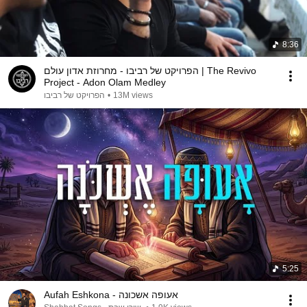
8:36
הפרויקט של רביבו - מחרוזת אדון עולם | The Revivo
Project - Adon Olam Medley
13M views
•
הפרויקט של רביבו
5:25
Aufah Eshkona - אעופה אשכונה