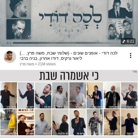
6:21
(... לכה דודי - אומנים שונים - (שלומי שבת, משה פרץ,
ליאור נרקיס, דודו אהרון, בניה ברבי
21M views
•
משה פרץ