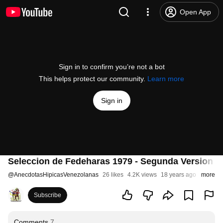
Open App
Sign in to confirm you’re not a bot
This helps protect our community.
Learn more
Sign in
Seleccion de Fedeharas 1979 - Segunda Version 
@
AnecdotasHipicasVenezolanas
26 likes
4.2K views
18 years ago
more
Subscribe
Comments
7