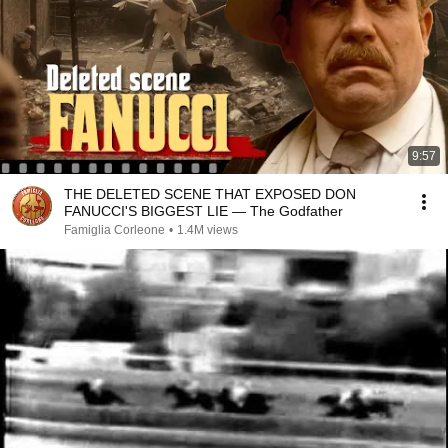
9:57
THE DELETED SCENE THAT EXPOSED DON
FANUCCI'S BIGGEST LIE — The Godfather
Famiglia Corleone
•
1.4M views