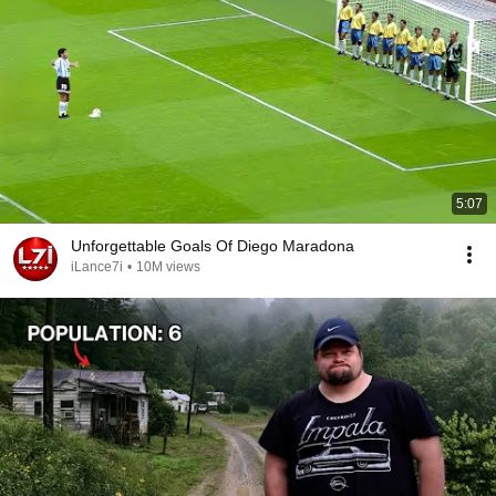
5:07
Unforgettable Goals Of Diego Maradona
iLance7i
•
10M views