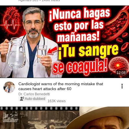
Agentes 305
•
149K views
12:08
Cardiologist warns of the morning mistake that
causes heart attacks after 60
Dr. Carlos Benedetti
Auto-dubbed
163K views