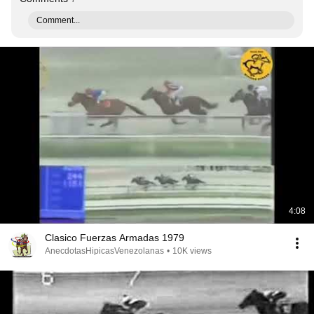
Comment...
4:08
Clasico Fuerzas Armadas 1979
AnecdotasHipicasVenezolanas
•
10K views