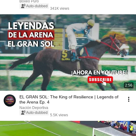
Boxeo Puro
Auto-dubbed
341K views
2:56
EL GRAN SOL: The King of Resilience | Legends of
the Arena Ep. 4
Nación Deportiva
Auto-dubbed
5.5K views