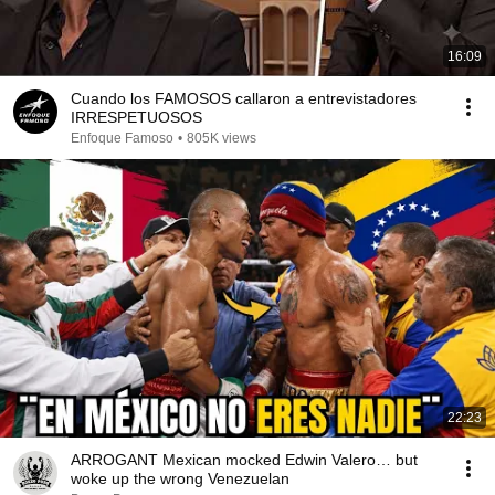
16:09
Cuando los FAMOSOS callaron a entrevistadores
IRRESPETUOSOS
Enfoque Famoso
•
805K views
22:23
ARROGANT Mexican mocked Edwin Valero… but
woke up the wrong Venezuelan