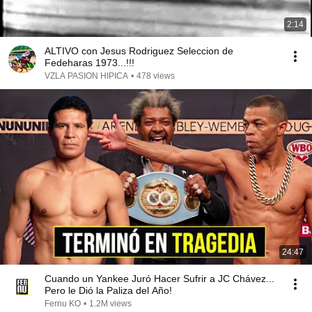
2:14
ALTIVO con Jesus Rodriguez Seleccion de
Fedeharas 1973...!!!
VZLA PASION HIPICA
•
478 views
24:47
Cuando un Yankee Juró Hacer Sufrir a JC Chávez...
Pero le Dió la Paliza del Año!
Fernu KO
•
1.2M views