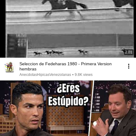
2:01
Seleccion de Fedeharas 1980 - Primera Version
hembras
AnecdotasHipicasVenezolanas
•
9.8K views