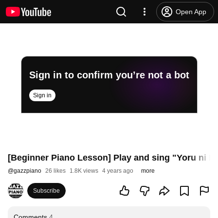
Open App
Sign in to confirm you’re not a bot
Sign in
[Beginner Piano Lesson] Play and sing "Yoru ni K
@
gazzpiano
26 likes
1.8K views
4 years ago
more
Subscribe
Comments
4