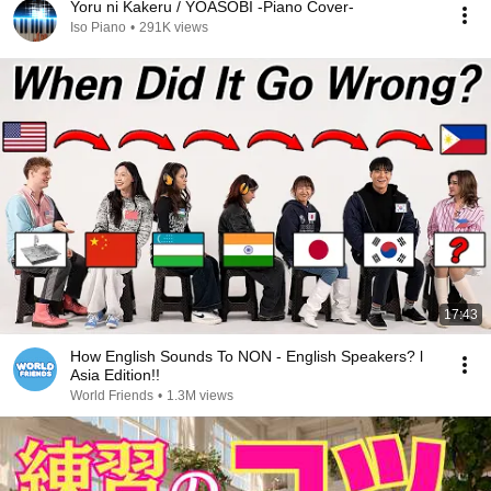
Yoru ni Kakeru / YOASOBI -Piano Cover-
Iso Piano
•
291K views
17:43
How English Sounds To NON - English Speakers? l
Asia Edition!!
World Friends
•
1.3M views