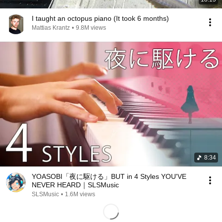
I taught an octopus piano (It took 6 months)
Mattias Krantz
•
9.8M views
8:34
YOASOBI「夜に駆ける」BUT in 4 Styles YOU'VE
NEVER HEARD｜SLSMusic
SLSMusic
•
1.6M views