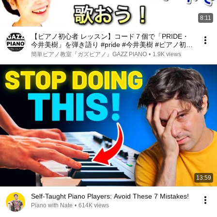
8:11
【ピアノ初心者 レッスン】コード７個で「PRIDE・
今井美樹」を弾き語り #pride #今井美樹 #ピアノ初心
者 #ピアノ弾き語り #ピアノ教室 #ピアノ練習 #ピア
簡単ピアノ教室『ガズピアノ』GAZZ PIANO
•
1.9K views
ノレッスン #ピアノ
13:59
Self-Taught Piano Players: Avoid These 7 Mistakes!
Piano with Nate
•
614K views