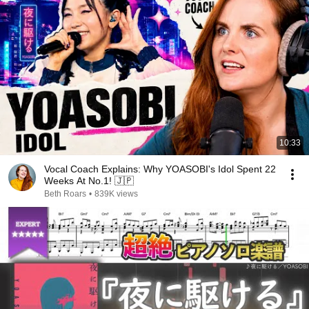
10:33
Vocal Coach Explains: Why YOASOBI's Idol Spent 22
Weeks At No.1! 🇯🇵
Beth Roars
•
839K views