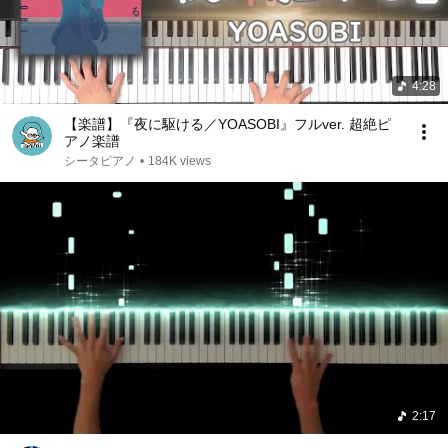
4:28
【楽譜】『夜に駆ける／YOASOBI』フルver. 超絶ピ
アノ楽譜
シータピアノ
•
184K views
2:17