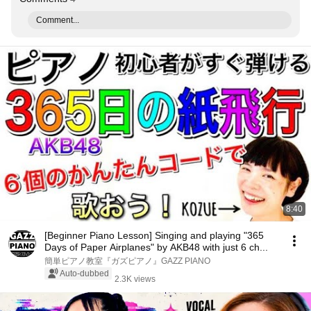
Comment...
8:40
[Beginner Piano Lesson] Singing and playing "365
Days of Paper Airplanes" by AKB48 with just 6 ch...
簡単ピアノ教室『ガズピアノ』GAZZ PIANO
Auto-dubbed
2.3K views