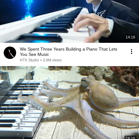
14:16
We Spent Three Years Building a Piano That Lets
You See Music
HTX Studio
•
3.8M views
18:15