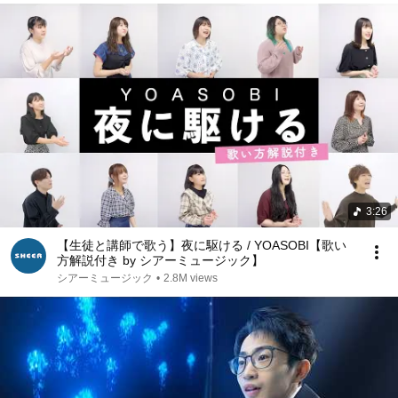
3:26
【生徒と講師で歌う】夜に駆ける / YOASOBI【歌い
方解説付き by シアーミュージック】
シアーミュージック
•
2.8M views