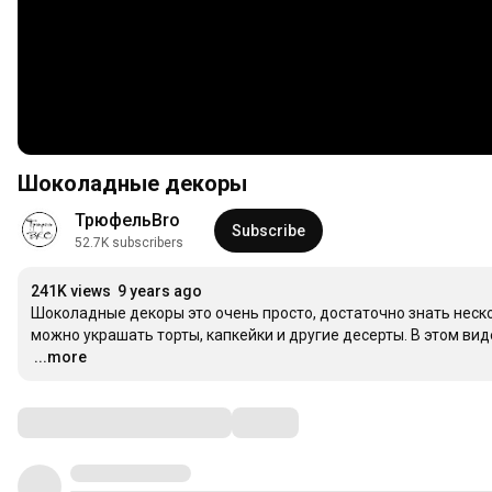
Шоколадные декоры
ТрюфельBro
Subscribe
52.7K subscribers
241K views
9 years ago
Шоколадные декоры это очень просто, достаточно знать неск
…
...more
Comments