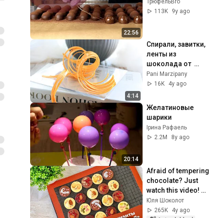
ТрюфельBro
113K
9y ago
22:56
Cпирали, завитки, 
ленты из 
шоколада от  
@PaniMarzipany
Pani Marzipany
16K
4y ago
4:14
Желатиновые 
шарики
Ірина Рафаель
2.2M
8y ago
20:14
Afraid of tempering 
chocolate? Just 
watch this video! 
Making chocolate 
Юля Шоколот
temperings.
265K
4y ago