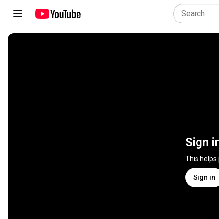
Sign i
This helps
Sign in