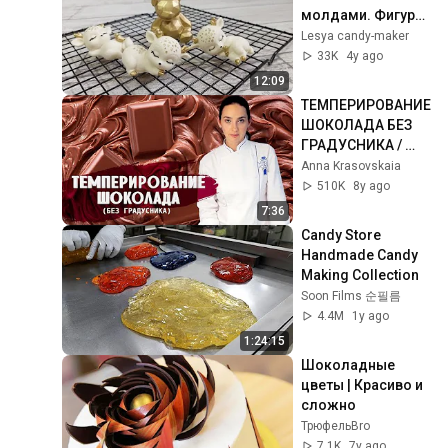
молдами. Фигурки 
из шоколада
Lesya candy-maker
33K
4y ago
12:09
ТЕМПЕРИРОВАНИЕ 
ШОКОЛАДА БЕЗ 
ГРАДУСНИКА / 
СЕКРЕТЫ ОТ АННЫ 
Anna Krasovskaia
КРАСОВСКОЙ
510K
8y ago
7:36
Candy Store 
Handmade Candy 
Making Collection
Soon Films 순필름
4.4M
1y ago
1:24:15
Шоколадные 
цветы | Красиво и 
сложно
ТрюфельBro
7.1K
7y ago