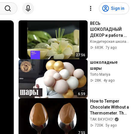
Sign in
ВЕСЬ 
ШОКОЛАДНЫЙ 
ДЕКОР и работа с 
шоколадом! 
Кондитерская школа СОЛЬ «СОЛЬ»
Шеф-кондитер 
683K
7y ago
Майя Климина
27:56
шоколадные 
шары
Torto Mariya
28K
4y ago
6:59
How to Temper 
Chocolate Without a 
Thermometer. The 
Easy Way.
ТАК ВКУСНО!
720K
5y ago
7:55