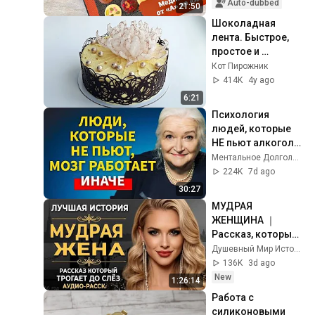
Auto-dubbed
21:50
Шоколадная 
лента. Быстрое, 
простое и 
эффектное 
Кот Пирожник
украшение торта
414K
4y ago
6:21
Психология 
людей, которые 
НЕ пьют алкоголь 
(согласно 
Ментальное Долголетие and 2 more
нейронауке) | 
224K
7d ago
Татьяна 
30:27
Черниговская
МУДРАЯ 
ЖЕНЩИНА ｜ 
Рассказ, который 
трогает до 
Душевный Мир Историй
глубины души. 
136K
3d ago
Очень сильная 
New
1:26:14
история ｜ Аудио 
Работа с 
рассказ.
силиконовыми 