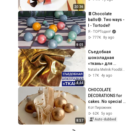
20:36
🍫Chocolate 
balls🔵. Two ways - 
I - Tortodel!
Я - ТОРТодел!
777K
8y ago
9:05
Съедобная 
шоколадная 
«ткань» для 
декора
Natalia Melnik Foodblog | Рецепты
17K
4y ago
4:44
CHOCOLATE 
DECORATIONS for 
cakes. No special 
tools required.
Кот Пирожник
62K
5y ago
Auto-dubbed
8:57