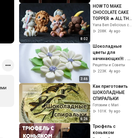
HOW TO MAKE 
CHOCOLATE CAKE 
TOPPER 🔥 ALL THE 
DETAILS🔥 
Yana Ben Delicious channel
Chocolate cake 
208K
4y ago
toppers
8:02
Шоколадные 
цветы для 
начинающих🌺 . 
Chocolate decor.
Рецепты и Советы
223K
4y ago
3:46
Как приготовить 
ми 
ШОКОЛАДНЫЕ 
СПИРАЛЬКИ
Готовим с Mari
101K
9y ago
6:26
Трюфель с 
коньяком