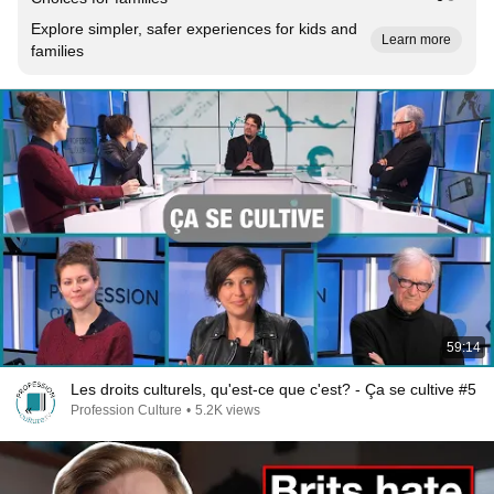
Explore simpler, safer experiences for kids and
Learn more
families
59:14
Les droits culturels, qu'est-ce que c'est? - Ça se cultive #5
Profession Culture
•
5.2K views