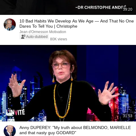
39:20
10 Bad Habits We Develop As We Age — And That No One
Dares To Tell You | Christophe
Jean d'Ormesson Motivation
Auto-dubbed
80K views
31:53
Anny DUPEREY: "My truth about BELMONDO, MARIELLE
and that nasty guy GODARD"