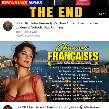
53:57
JUST IN: John Kennedy Vs Ilhan Omar: The Financial
Evidence Nobody Saw Coming
The Capitol Vault
New
612K views
1:08:01
Les 30 Plus Belles Chansons Françaises 🎧 Meilleures