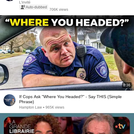
L'invité
Auto-dubbed
706K views
8:36
If Cops Ask "Where You Headed?" - Say THIS (Simple
Phrase)
Hampton Law
•
965K views