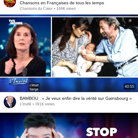
Chansons en Françaises de tous les temps
Chansons du Cœur
•
168K views
40:55
BAMBOU : « Je veux enfin dire la vérité sur Gainsbourg »
L'invité
•
391K views