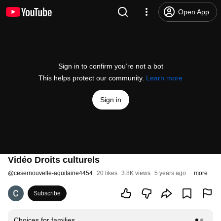
Open App
Sign in to confirm you’re not a bot
This helps protect our community.
Learn more
Sign in
Vidéo Droits culturels
@
cesernouvelle-aquitaine4454
20 likes
3.8K views
5 years ago
more
Subscribe
Choices for families