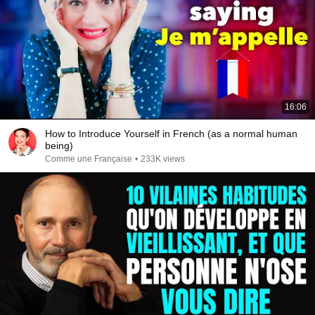
16:06
How to Introduce Yourself in French (as a normal human
being)
Comme une Française
•
233K views