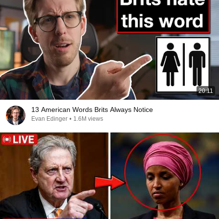
20:11
13 American Words Brits Always Notice
Evan Edinger
•
1.6M views