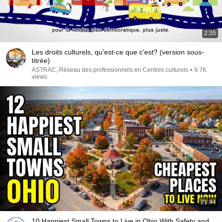
2:35
Les droits culturels, qu'est-ce que c'est? (version sous-
titrée)
ASTRAC, Réseau des professionnels en Centres culturels
•
9.7K
views
21:44
10 Happiest Small Towns to Live in Ohio With Safety and