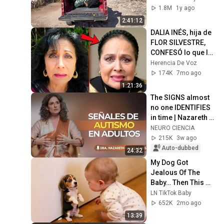
1.8M
1y ago
2:41:12
DALIA INÉS, hija de 
FLOR SILVESTRE, 
CONFESÓ lo que le 
dijo su madre 
Herencia De Voz
sobre ANTONIO 
174K
7mo ago
AGUILAR...
1:21:36
The SIGNS almost 
no one IDENTIFIES 
in time | Nazareth 
Castellanos
NEURO CIENCIA
215K
3w ago
Auto-dubbed
24:32
My Dog Got 
Jealous Of The 
Baby… Then This 
Happened 😂🐶
LN TikTok Baby
652K
2mo ago
13:39