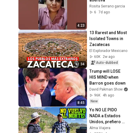
Rosita Serrano garcia
6
7d ago
4:23
13 Rarest and Most 
Isolated Towns in 
Zacatecas
El Explorador Mexicano
60K
2w ago
Auto-dubbed
31:34
Trump will LOSE 
HIS MIND when 
Barron goes down
David Pakman Show
96K
4h ago
New
8:45
Yo NO LE PIDO 
NADA a Estados 
Unidos, prefiero 
VIVIR FELIZ EN EL 
Alma Viajera