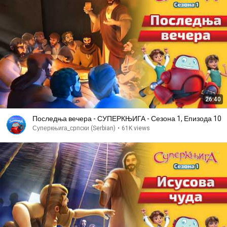
26:40
Последња вечера - СУПЕРКЊИГА - Сезона 1, Епизода 10
Суперкњига_српски (Serbian)
•
61K views