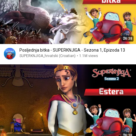
26:38
Posljednja bitka - SUPERKNJIGA - Sezona 1, Epizoda 13
SUPERKNJIGA_hrvatski (Croatian)
•
1.1M views
26:38