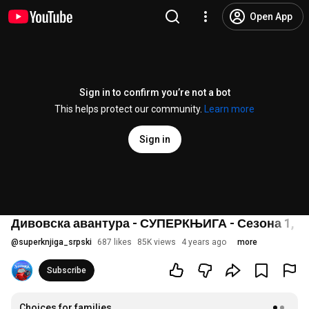
Open App
Sign in to confirm you’re not a bot
This helps protect our community.
Learn more
Sign in
Дивовска авантура - СУПЕРКЊИГА - Сезона 1, Е
@
superknjiga_srpski
687 likes
85K views
4 years ago
more
Subscribe
Choices for families