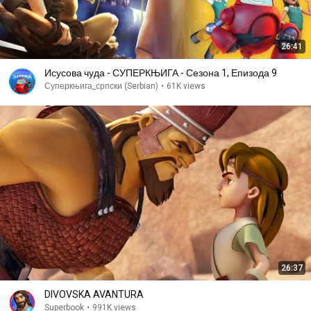
26:41
Исусова чуда - СУПЕРКЊИГА - Сезона 1, Епизода 9
Суперкњига_српски (Serbian)
•
61K views
26:37
DIVOVSKA AVANTURA
Superbook
•
991K views