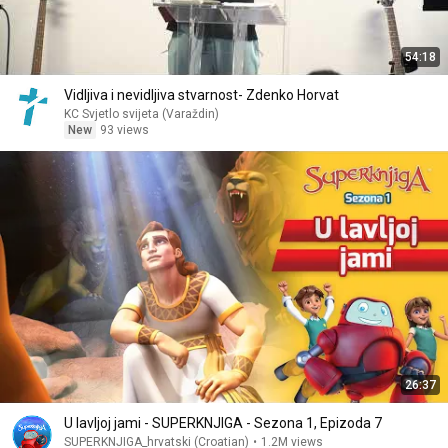
54:18
Vidljiva i nevidljiva stvarnost- Zdenko Horvat
KC Svjetlo svijeta (Varaždin)
New
93 views
26:37
U lavljoj jami - SUPERKNJIGA - Sezona 1, Epizoda 7
SUPERKNJIGA_hrvatski (Croatian)
•
1.2M views