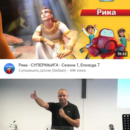
26:40
Рика - СУПЕРКЊИГА - Сезона 1, Епизода 7
Суперкњига_српски (Serbian)
•
44K views