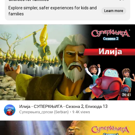
Explore simpler, safer experiences for kids and
Learn more
families
26:41
Илија - СУПЕРКЊИГА - Сезона 2, Епизода 13
Суперкњига_српски (Serbian)
•
9.4K views