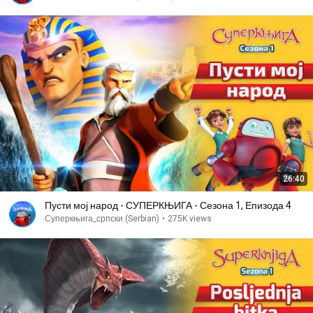
26:40
Пусти мој народ - СУПЕРКЊИГА - Сезона 1, Епизода 4
Суперкњига_српски (Serbian)
•
275K views