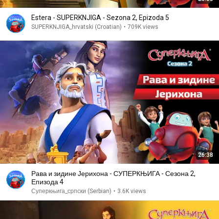
Estera - SUPERKNJIGA - Sezona 2, Epizoda 5
SUPERKNJIGA_hrvatski (Croatian)
•
709K views
26:38
Рава и зидине Јерихона - СУПЕРКЊИГА - Сезона 2,
Епизода 4
Суперкњига_српски (Serbian)
•
3.6K views