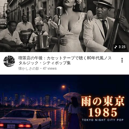
3:25
喫茶店の午後：カセットテープで聴く80年代風ノス
タルジック・シティポップ集
懐かしさの影
•
47 views