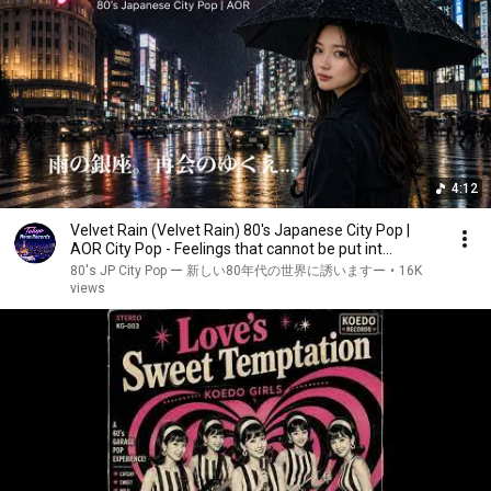
4:12
Velvet Rain (Velvet Rain) 80's Japanese City Pop |
AOR City Pop - Feelings that cannot be put int...
80's JP City Pop ー 新しい80年代の世界に誘いますー
•
16K
views