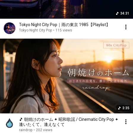
34:31
Tokyo Night City Pop｜雨の東京 1985【Playlist】
Tokyo Night City Pop
•
115 views
3:35
🎵 朝焼けのホーム ✦ 昭和歌謡 / Cinematic City Pop ✦
逢いたくて、逢えなくて
raindrop
•
202 views