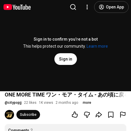
Open App
Sign in to confirm you’re not a bot
This helps protect our community.
Learn more
Sign in
ONE MORE TIME ワン・モア・タイム - あの頃に戻る夜｜80
@
citypopjj
22 likes
1K views
2 months ago
more
Subscribe
Comments
2