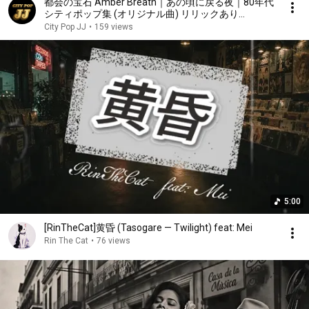
都会の宝石 Amber Breath｜あの頃に戻る夜｜80年代
シティポップ集 (オリジナル曲) リリックあり
Japanese 80s City Pop Music
City Pop JJ
•
159 views
5:00
[RinTheCat]黄昏 (Tasogare — Twilight) feat: Mei
Rin The Cat
•
76 views