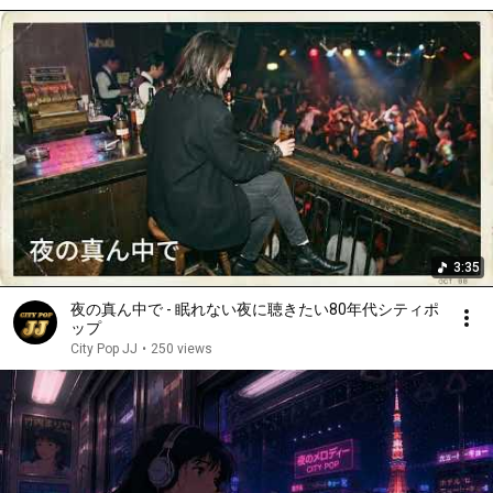
3:35
夜の真ん中で - 眠れない夜に聴きたい80年代シティポ
ップ
City Pop JJ
•
250 views