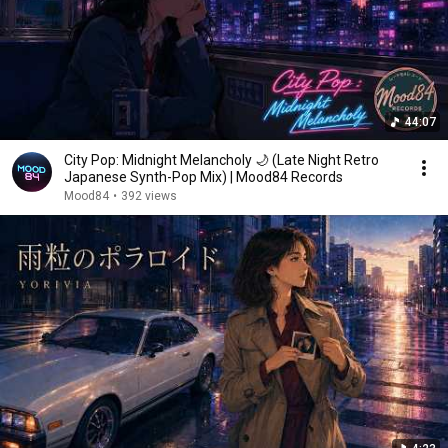
44:07
City Pop: Midnight Melancholy 🌙 (Late Night Retro
Japanese Synth-Pop Mix) | Mood84 Records
Mood84
•
392 views