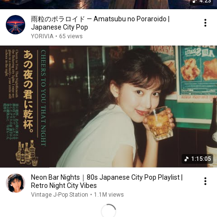
4:23
雨粒のポラロイド — Amatsubu no Poraroido |
Japanese City Pop
YORIVIA
•
65 views
1:15:05
Neon Bar Nights｜80s Japanese City Pop Playlist |
Retro Night City Vibes
Vintage J-Pop Station
•
1.1M views