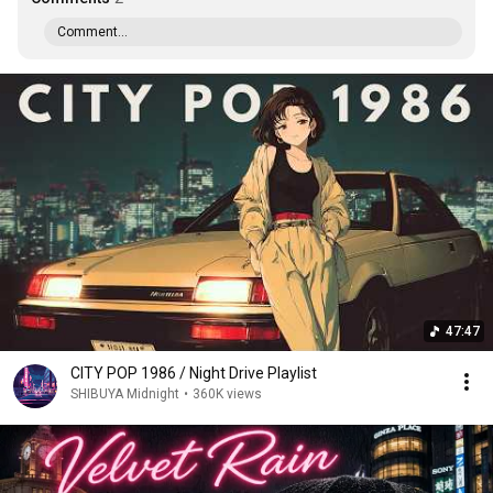
Comment...
47:47
CITY POP 1986 / Night Drive Playlist
SHIBUYA Midnight
•
360K views