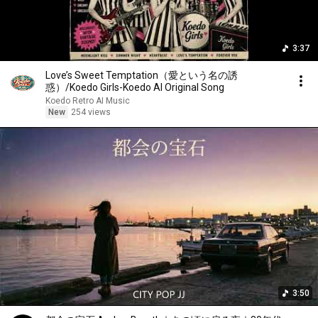
3:37
Love’s Sweet Temptation（愛という名の誘
惑）/Koedo Girls-Koedo AI Original Song
Koedo Retro AI Music
New
254 views
3:50