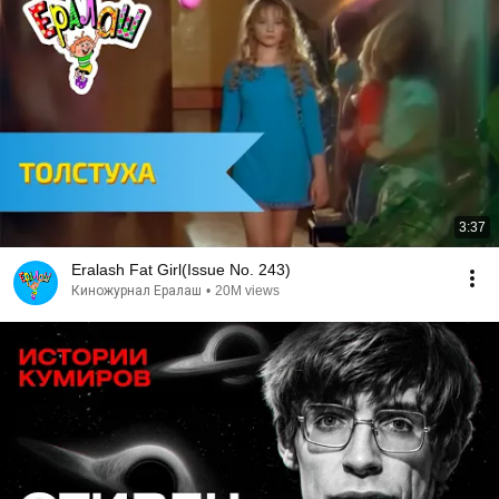
3:37
Eralash Fat Girl(Issue No. 243)
Киножурнал Ералаш
•
20M views