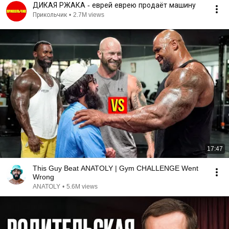
ДИКАЯ РЖАКА - еврей еврею продаёт машину
Прикольчик
•
2.7M views
17:47
This Guy Beat ANATOLY | Gym CHALLENGE Went
Wrong
ANATOLY
•
5.6M views