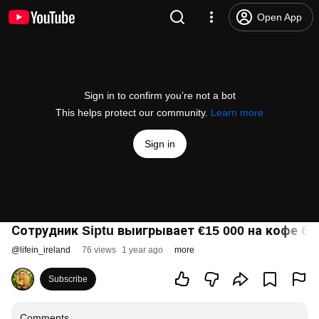
Open App
Sign in to confirm you’re not a bot
This helps protect our community.
Learn more
Sign in
Сотрудник Siptu выигрывает €15 000 на кофе бр
@
lifein_ireland
76 views
1 year ago
more
Subscribe
Comments