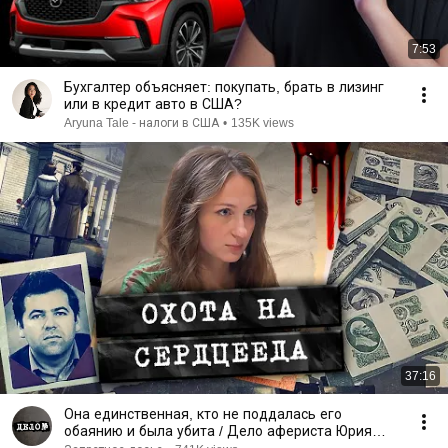
7:53
Бухгалтер объясняет: покупать, брать в лизинг
или в кредит авто в США?
Aryuna Tale - налоги в США
•
135K views
37:16
Она единственная, кто не поддалась его
обаянию и была убита / Дело афериста Юрия