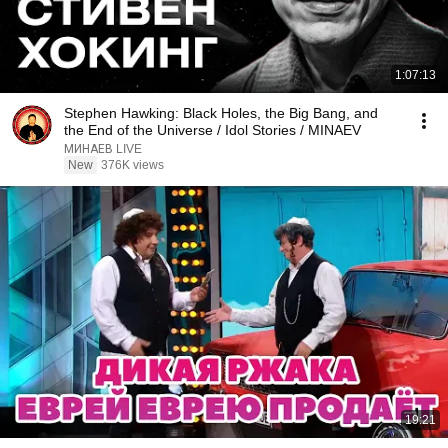
1:07:13
Stephen Hawking: Black Holes, the Big Bang, and
the End of the Universe / Idol Stories / MINAEV
МИНАЕВ LIVE
New
376K views
19:21