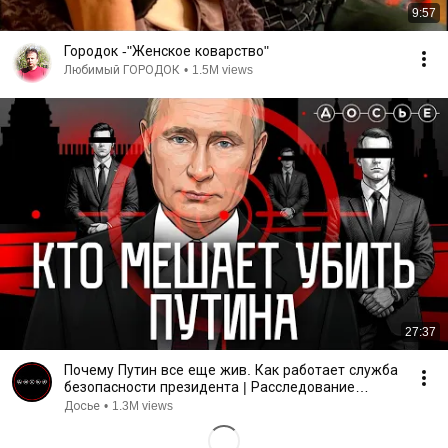
9:57
Городок -"Женское коварство"
Любимый ГОРОДОК
•
1.5M views
27:37
Почему Путин все еще жив. Как работает служба
безопасности президента | Расследование
Центра «Досье»
Досье
•
1.3M views