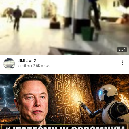
2:54
Sk8 Jwr 2
dmtfilm
•
3.8K views