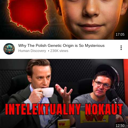
17:05
Why The Polish Genetic Origin is So Mysterious
Human Discovery
•
236K views
12:50