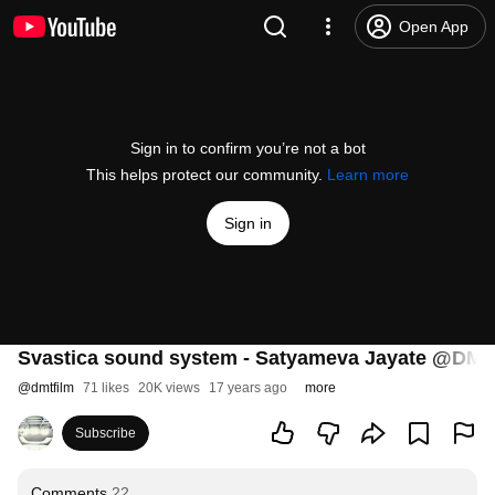
Open App
Sign in to confirm you’re not a bot
This helps protect our community.
Learn more
Sign in
Svastica sound system - Satyameva Jayate @DMT
@
dmtfilm
71 likes
20K views
17 years ago
more
Subscribe
Comments
22