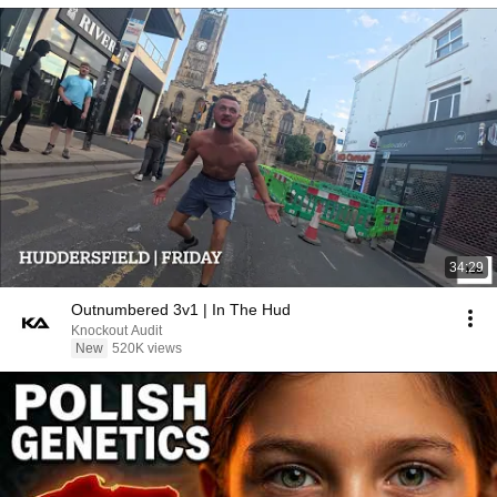
34:29
Outnumbered 3v1 | In The Hud
Knockout Audit
New
520K views