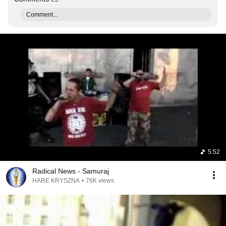
Comment...
5:52
Radical News - Samuraj
HARE KRYSZNA
•
76K views