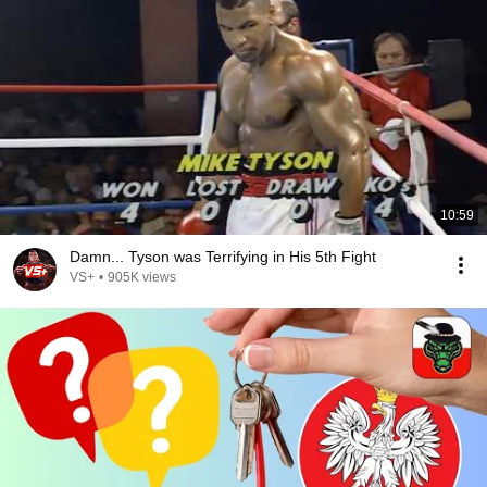
10:59
Damn... Tyson was Terrifying in His 5th Fight
VS+
•
905K views