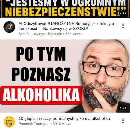
25:28
AI Odszyfrował STAROŻYTNE Sumeryjskie Teksty o
Ludzkości — Naukowcy są w SZOKU!
Sieć Starożytnych Tajemnic
•
53K views
7:32
10 głupich rzeczy, normalnych tylko dla alkoholika
Poradnik Empiryka
•
691K views