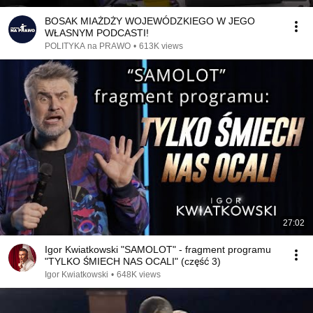
BOSAK MIAŻDŻY WOJEWÓDZKIEGO W JEGO
WŁASNYM PODCASTI!
POLITYKA na PRAWO
•
613K views
27:02
Igor Kwiatkowski "SAMOLOT" - fragment programu
"TYLKO ŚMIECH NAS OCALI" (część 3)
Igor Kwiatkowski
•
648K views