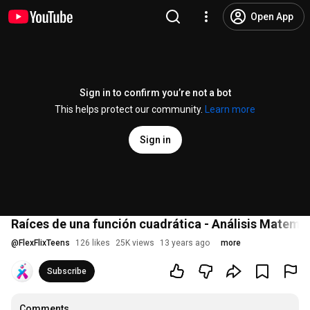
Open App
Sign in to confirm you’re not a bot
This helps protect our community.
Learn more
Sign in
Raíces de una función cuadrática - Análisis Matemát
@
FlexFlixTeens
126 likes
25K views
13 years ago
more
Subscribe
Comments