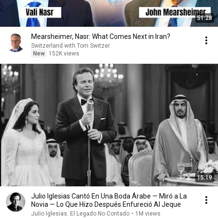
51:28
Mearsheimer, Nasr: What Comes Next in Iran?
Switzerland with Tom Switzer
New
152K views
15:19
Julio Iglesias Cantó En Una Boda Árabe — Miró a La
Novia — Lo Que Hizo Después Enfureció Al Jeque
Julio Iglesias: El Legado No Contado
•
1M views