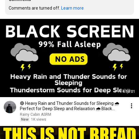
Comments are turned off. 
Learn more
4:10:01
🔴 Heavy Rain and Thunder Sounds for Sleeping 🌧
Perfect for Deep Sleep and Relaxation 🌧 Black
Screen
Rainy Cabin ASRM
New
1K views