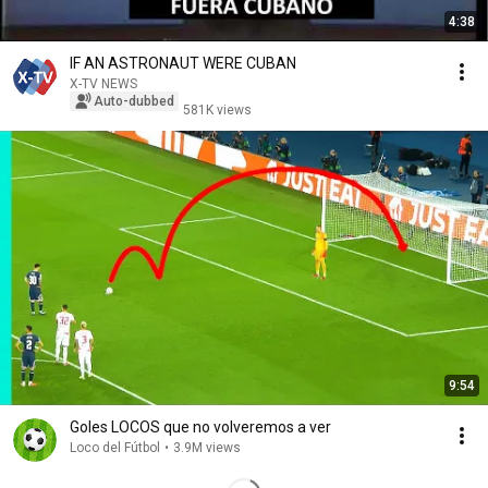
4:38
IF AN ASTRONAUT WERE CUBAN
X-TV NEWS
Auto-dubbed
581K views
9:54
Goles LOCOS que no volveremos a ver
Loco del Fútbol
•
3.9M views