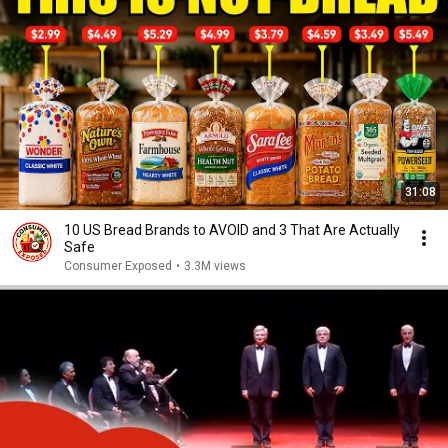
31:08
10 US Bread Brands to AVOID and 3 That Are Actually
Safe
Consumer Exposed
•
3.3M views