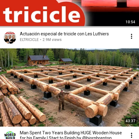
10:54
Actuación especial de tricicle con Les Luthiers
ELTRICICLE
•
2.9M views
43:37
Man Spent Two Years Building HUGE Wooden House
for his Family | Start to Finish by @bjornbrenton