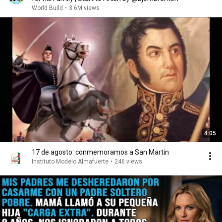
World Build
•
3.6M views
4:05
17 de agosto: conmemoramos a San Martin
Instituto Modelo Almafuerte
•
246 views