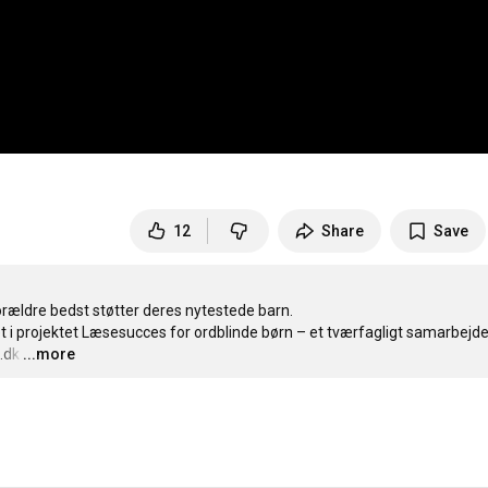
12
Share
Save
orældre bedst støtter deres nytestede barn. 

let i projektet Læsesucces for ordblinde børn – et tværfagligt samarbejd
.dk
…
...more