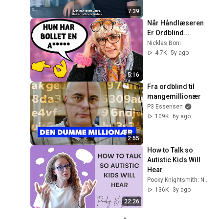
7:39
Når Håndlæseren 
Er Ordblind...
Nicklas Boni
4.7K
5y ago
5:16
Fra ordblind til 
mangemillionær
P3 Essensen
109K
6y ago
2:55
How to Talk so 
Autistic Kids Will 
Hear
Pooky Knightsmith: Neurodivergence & Mental Health
136K
3y ago
22:26