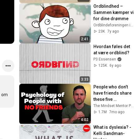
Ordblindhed – 
Sammen kæmper vi 
for dine drømme
Ordblindeforeningen i Danmark
23K
7y ago
2:41
Hvordan føles det 
at være ordblind?
P3 Essensen
125K
6y ago
3:33
People who don’t 
have friends share 
e om 
these five 
personality traits
The Mindset Mentor Podcast
1.7M
7mo ago
4:02
What is dyslexia? - 
Kelli Sandman-