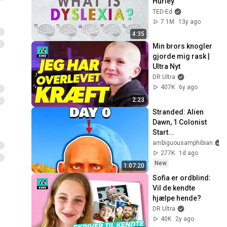
Hurley
TED-Ed
7.1M
13y ago
4:35
Min brors knogler 
gjorde mig rask | 
Ultra Nyt
DR Ultra
407K
6y ago
2:23
Stranded: Alien 
Dawn, 1 Colonist 
Start...
ambiguousamphibian
277K
1d ago
New
1:07:20
Sofia er ordblind: 
Vil de kendte 
hjælpe hende?
DR Ultra
40K
2y ago