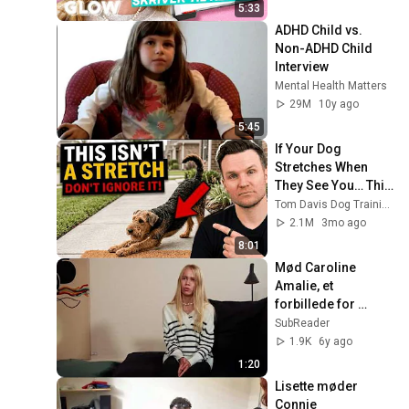
5:33
ADHD Child vs. 
Non-ADHD Child 
Interview
Mental Health Matters
29M
10y ago
5:45
If Your Dog 
Stretches When 
They See You… This 
Is What It Really 
Tom Davis Dog Training
Means
2.1M
3mo ago
8:01
Mød Caroline 
Amalie, et 
forbillede for 
ordblinde
SubReader
1.9K
6y ago
1:20
Lisette møder 
Connie