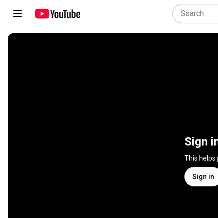
Sign i
This helps
Sign in