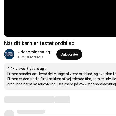
Når dit barn er testet ordblind
videnomlaesning
Subscribe
1.12K subscribers
4.4K views
3 years ago
Filmen handler om, hvad det vil sige at være ordblind, og hvordan f
Filmen er den tredje film i rækken af vejledende film, som er udvik
ordblinde børns læseudvikling. Læs mere på www.videnomlaesning
Comments