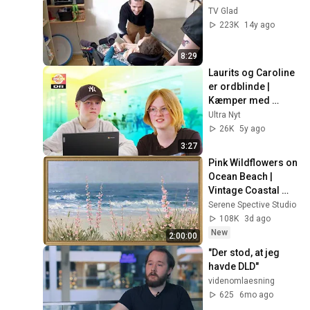
TV Glad
223K
14y ago
8:29
Laurits og Caroline 
er ordblinde | 
Kæmper med 
hjemmeskole
Ultra Nyt
26K
5y ago
3:27
Pink Wildflowers on 
Ocean Beach | 
Vintage Coastal 
Seascape Oil 
Serene Spective Studio
Painting | 4K 
108K
3d ago
Ambient TV 
New
2:00:00
Screensaver
"Der stod, at jeg 
havde DLD"
videnomlaesning
625
6mo ago