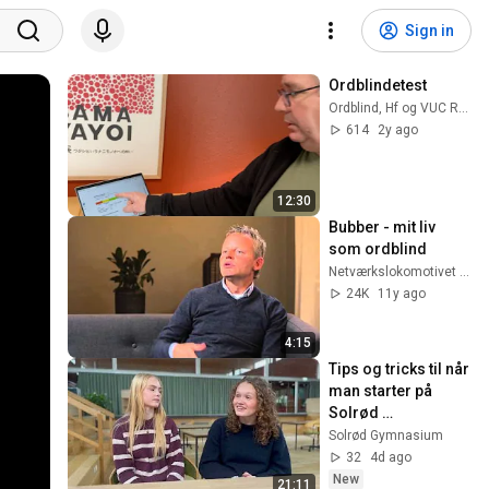
Sign in
Ordblindetest
Ordblind, Hf og VUC Roskilde-Køge
614
2y ago
12:30
Bubber - mit liv 
som ordblind
Netværkslokomotivet Netværkslokomotivet
24K
11y ago
4:15
Tips og tricks til når 
man starter på 
Solrød 
Gymnasium.
Solrød Gymnasium
32
4d ago
New
21:11