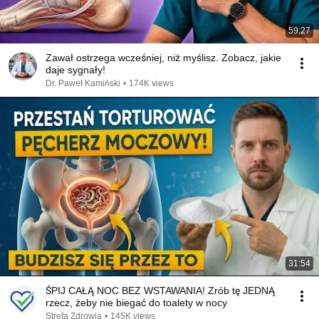
59:27
Zawał ostrzega wcześniej, niż myślisz. Zobacz, jakie
daje sygnały!
Dr. Paweł Kamiński
•
174K views
31:54
ŚPIJ CAŁĄ NOC BEZ WSTAWANIA! Zrób tę JEDNĄ
rzecz, żeby nie biegać do toalety w nocy
Strefa Zdrowia
•
145K views