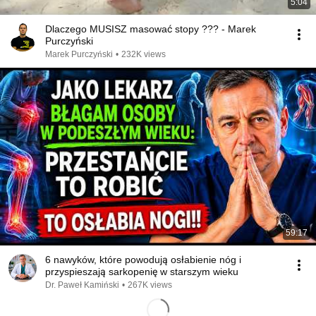
5:04
Dlaczego MUSISZ masować stopy ??? - Marek
Purczyński
Marek Purczyński
•
232K views
59:17
6 nawyków, które powodują osłabienie nóg i
przyspieszają sarkopenię w starszym wieku
Dr. Paweł Kamiński
•
267K views