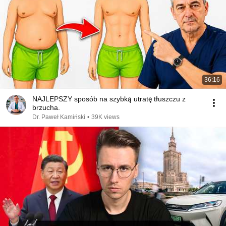
36:16
NAJLEPSZY sposób na szybką utratę tłuszczu z
brzucha.
Dr. Paweł Kamiński
•
39K views