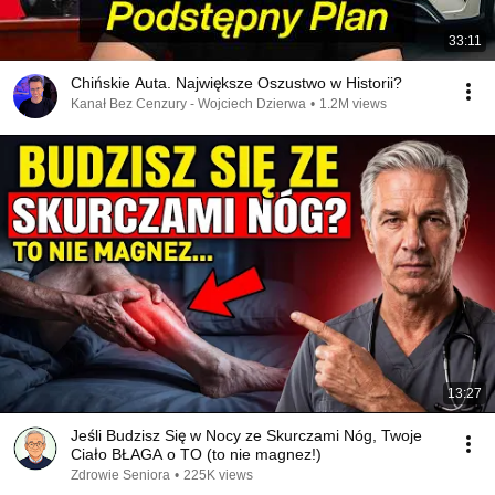
33:11
Chińskie Auta. Największe Oszustwo w Historii?
Kanał Bez Cenzury - Wojciech Dzierwa
•
1.2M views
13:27
Jeśli Budzisz Się w Nocy ze Skurczami Nóg, Twoje
Ciało BŁAGA o TO (to nie magnez!)
Zdrowie Seniora
•
225K views