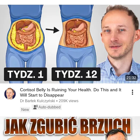
21:32
Cortisol Belly Is Ruining Your Health. Do This and It
Will Start to Disappear
Dr Bartek Kulczyński
•
209K views
Auto-dubbed
New