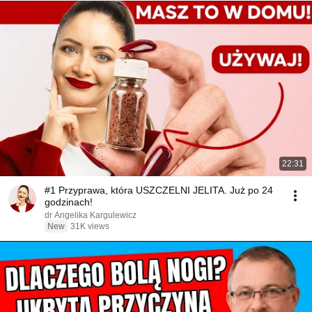
22:31
#1 Przyprawa, która USZCZELNI JELITA. Już po 24
godzinach!
dr Angelika Kargulewicz
New
31K views