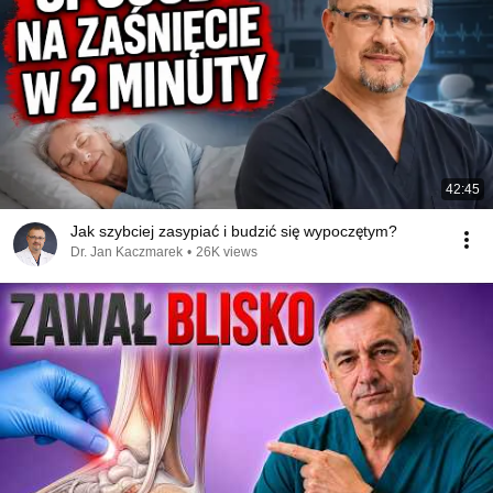
42:45
Jak szybciej zasypiać i budzić się wypoczętym?
Dr. Jan Kaczmarek
•
26K views