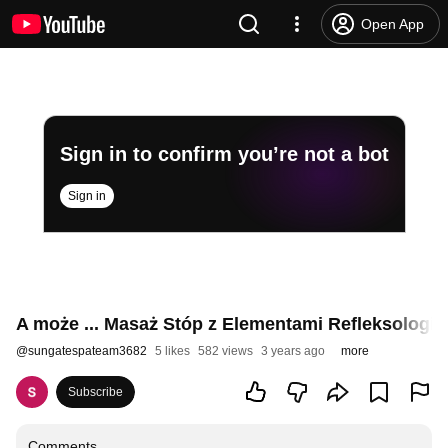
Open App
Sign in to confirm you’re not a bot
Sign in
A może ... Masaż Stóp z Elementami Refleksologii 
@
sungatespateam3682
5 likes
582 views
3 years ago
more
Subscribe
Comments