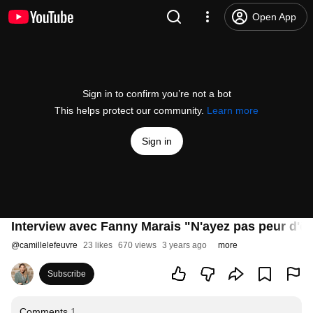
Open App
Sign in to confirm you’re not a bot
This helps protect our community.
Learn more
Sign in
Interview avec Fanny Marais "N'ayez pas peur d'êt
@
camillelefeuvre
23 likes
670 views
3 years ago
more
Subscribe
Comments
1