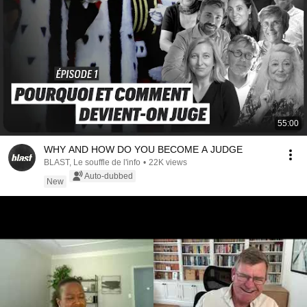
55:00
WHY AND HOW DO YOU BECOME A JUDGE
BLAST, Le souffle de l'info
•
22K views
Auto-dubbed
New