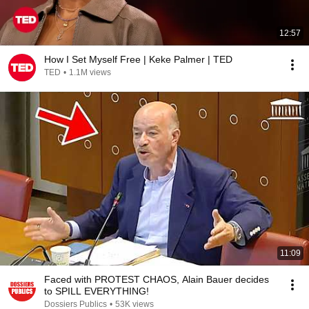
12:57
How I Set Myself Free | Keke Palmer | TED
TED
•
1.1M views
11:09
Faced with PROTEST CHAOS, Alain Bauer decides
to SPILL EVERYTHING!
Dossiers Publics
•
53K views