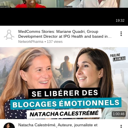
19:32
MedComms Stories: Mariane Quadri, Group
Development Director at IPG Health and based in
the USA
NetworkPharma
•
137 views
1:00:46
Natacha Calestrémé, Auteure, journaliste et