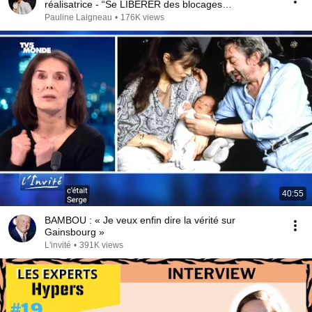
réalisatrice - “Se LIBÉRER des blocages
ÉMOTIONNELS”
Pauline Laigneau
•
176K views
40:55
BAMBOU : « Je veux enfin dire la vérité sur
Gainsbourg »
L'invité
•
391K views