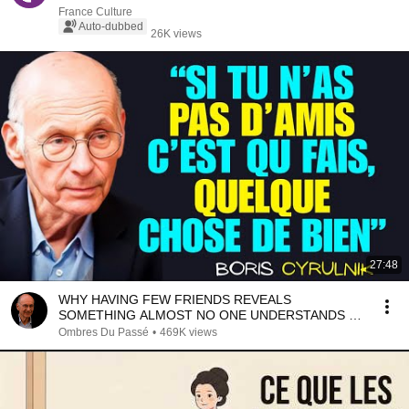
France Culture
Auto-dubbed
26K views
27:48
WHY HAVING FEW FRIENDS REVEALS
SOMETHING ALMOST NO ONE UNDERSTANDS –
Boris Cyrulnik
Ombres Du Passé
•
469K views