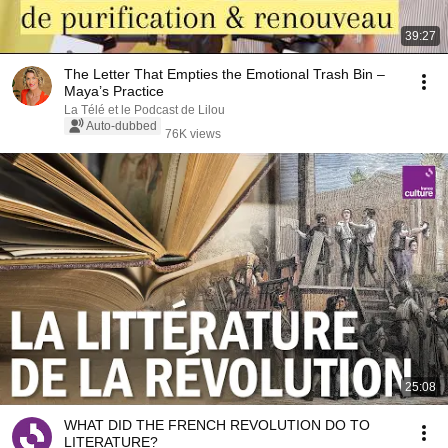
39:27
The Letter That Empties the Emotional Trash Bin –
Maya’s Practice
La Télé et le Podcast de Lilou
Auto-dubbed
76K views
25:08
WHAT DID THE FRENCH REVOLUTION DO TO
LITERATURE?