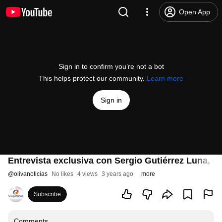
Open App
Sign in to confirm you’re not a bot
This helps protect our community.
Learn more
Sign in
Entrevista exclusiva con Sergio Gutiérrez Luna, d
@
olivanoticias
No likes
4 views
3 years ago
more
Subscribe
Comments