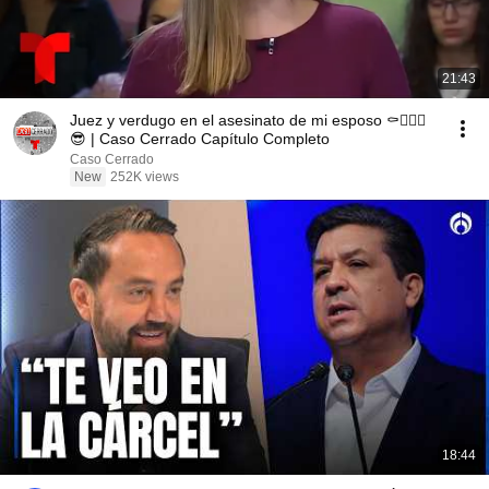
21:43
Juez y verdugo en el asesinato de mi esposo ⚰️👱🏻‍♀️
😎 | Caso Cerrado Capítulo Completo
Caso Cerrado
New
252K views
18:44