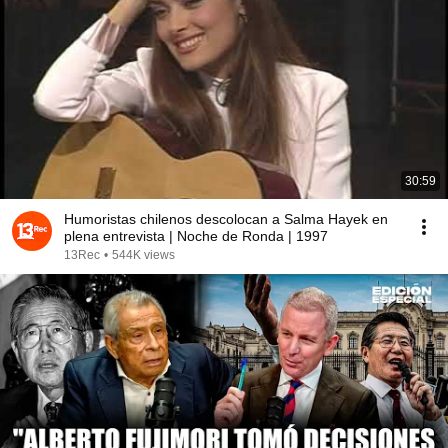
30:59
Humoristas chilenos descolocan a Salma Hayek en
plena entrevista | Noche de Ronda | 1997
13Rec
•
544K views