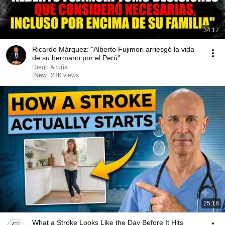
34:17
Ricardo Márquez: "Alberto Fujimori arriesgó la vida
de su hermano por el Perú"
Diego Acuña
New
23K views
25:18
What a Stroke Looks Like the Day Before It Hits