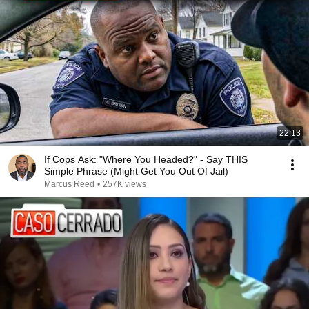
22:13
If Cops Ask: "Where You Headed?" - Say THIS
Simple Phrase (Might Get You Out Of Jail)
Marcus Reed
•
257K views