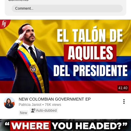
Comment...
41:40
NEW COLOMBIAN GOVERNMENT EP
Patricia Janiot
•
76K views
Auto-dubbed
New