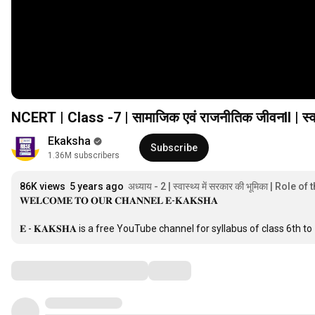
NCERT | Class -7 | सामाजिक एवं राजनीतिक जीवनII | स्वास
Ekaksha
Subscribe
1.36M subscribers
86K views
5 years ago
अध्याय - 2 | स्वास्थ्य में सरकार की भूमिका | Rol
𝐖𝐄𝐋𝐂𝐎𝐌𝐄 𝐓𝐎 𝐎𝐔𝐑 𝐂𝐇𝐀𝐍𝐍𝐄𝐋 𝐄-𝐊𝐀𝐊𝐒𝐇𝐀

𝐄 - 𝐊𝐀𝐊𝐒𝐇𝐀 is a free YouTube channel for syllabus of class 6th to
Comments