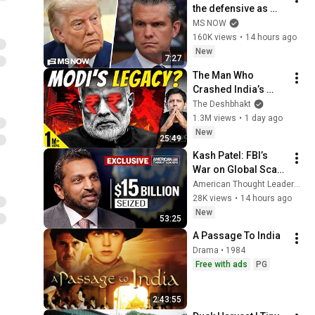
the defensive as 
reports say U.S. is 
MS NOW
burning through 
160K views
•
14 hours ago
missile supplies in 
New
7:27
Iran war
The Man Who 
Crashed India’s 
Economy? | PM 
The Deshbhakt
Modi Ignoring Clear 
1.3M views
•
1 day ago
Warning Signals? | 
New
25:49
Akash Banerjee
Kash Patel: FBI’s 
War on Global Scam 
Empires
American Thought Leaders - The Epoch Times and The Epoch Times
28K views
•
14 hours ago
New
53:25
A Passage To India
Drama • 1984
Free with ads
PG
2:43:55