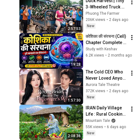
Duck Harvest | Tiny 
3-Wheeled Truck 
Carries A Huge 
Phuong The Farmer
Load To The 
206K views
•
2 days ago
Countryside Market
New
2:57:53
कोशिका की संरचना (Cell) 
Chapter Complete 
Revision 🚀 | 3D 
Study with Keshav
Biology Lecture | 
6.2K views
•
2 months ago
NEET/SSC/CUET/UP
19:28
SC
The Cold CEO Who 
Never Loved Anyone 
Finally Found His 
Aurora Tale Theatre
True Love and 
372K views
•
2 days ago
Showed Her Off 
New
1:57:30
Every Day
IRAN Daily Village 
Life : Rural Cooking 
in the High 
Mountain Tale
Mountains of 
55K views
•
6 days ago
Northern Iran
New
2:08:36