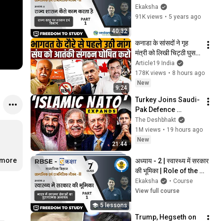
जीवनII | राज्य शासन कैसे 
Ekaksha
काम करता है | राज्य स्तर पर 
91K views
•
5 years ago
शासन
40:32
कनाडा के सांसदों ने गृह 
मंत्री को लिखी चिट्ठी घुसने 
न दिया जाए । Navin 
Article19 India
Kumar
178K views
•
8 hours ago
New
9:24
Turkey Joins Saudi-
Pak Defence 
Alliance | Should 
The Deshbhakt
Rise Of ‘Islamic 
1M views
•
19 hours ago
NATO’ Worry India? 
New
21:44
|Akash Banerjee
.more
अध्याय - 2 | स्वास्थ्य में सरकार 
की भूमिका | Role of the 
Government in Health
Ekaksha
•
Course
View full course
5 lessons
Trump, Hegseth on 