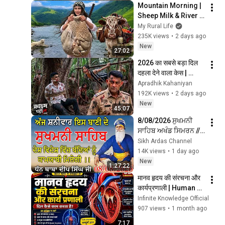
Mountain Morning | 
Sheep Milk & River 
Lunch
My Rural Life
235K views
•
2 days ago
New
27:02
2026 का सबसे बड़ा दिल 
दहला देने वाला केस | 
Crime Patrol | 
Apradhik Kahaniyan
#क्राइम_पेट्रोल | New 
192K views
•
2 days ago
Episode 2026
New
45:07
8/08/2026 ਸੁਖਮਨੀ 
ਸਾਹਿਬ ਅਖੰਡ ਸਿਮਰਨ // 
Sukhmani Sahib 
Sikh Ardas Channel
Jaap // Sukhmani 
14K views
•
1 day ago
Sahib //Sukhmani 
New
1:27:22
Sahib da Paath
मानव हृदय की संरचना और 
कार्यप्रणाली | Human 
Heart Anatomy & 
Infinite Knowledge Official
Blood Circulation in 
907 views
•
1 month ago
Hindi | 3D Medical 
7:17