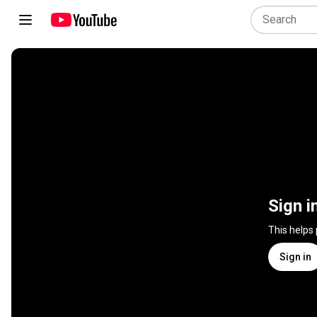
Sign i
This helps
Sign in