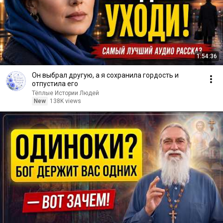
1:54:36
Он выбрал другую, а я сохранила гордость и
отпустила его
Тёплые Истории Людей
New
138K views