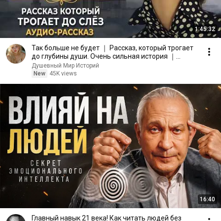
1:45:32
Так больше не будет ｜ Рассказ, который трогает
до глубины души. Очень сильная история ｜
Аудиорассказ
Душевный Мир Историй
New
45K views
16:40
Главный навык 21 века! Как читать людей без