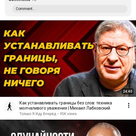
Comment...
24:40
Как устанавливать границы без слов: техника
молчаливого уважения | Михаил Лабковский
Только Я Иду Вперёд
•
95K views