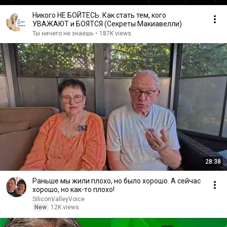
Никого НЕ БОЙТЕСЬ. Как стать тем, кого
УВАЖАЮТ и БОЯТСЯ (Секреты Макиавелли)
Ты ничего не знаешь
•
187K views
28:38
Раньше мы жили плохо, но было хорошо. А сейчас
хорошо, но как-то плохо!
SiliconValleyVoice
New
12K views