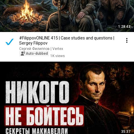
1:28:43
#FilippovONLINE 415 | Case studies and questions |
Sergey Filippov
Сергей Филиппов | Vertex
Auto-dubbed
1K views
35:37