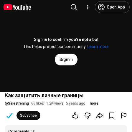
Open App
Sign in to confirm you’re not a bot
This helps protect our community.
Learn more
Sign in
Как защитить личные границы
@
Salestrening
66 likes
1.2K views
5 years ago
more
Subscribe
Comments
10