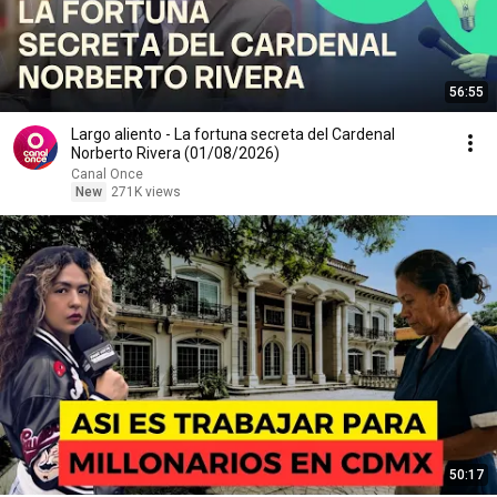
56:55
Largo aliento - La fortuna secreta del Cardenal
Norberto Rivera (01/08/2026)
Canal Once
New
271K views
50:17