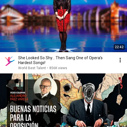
22:42
She Looked So Shy... Then Sang One of Opera's
Hardest Songs!
World Best Talent
•
856K views