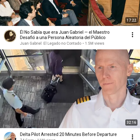
17:22
Él No Sabía que era Juan Gabriel — el Maestro
Desafió a una Persona Aleatoria del Público
Juan Gabriel: El Legado no Contado
•
1.5M views
32:16
Delta Pilot Arrested 20 Minutes Before Departure