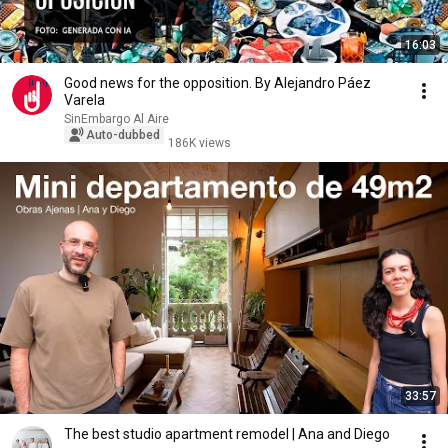
16:03
Good news for the opposition. By Alejandro Páez
Varela
SinEmbargo Al Aire
Auto-dubbed
186K views
33:57
The best studio apartment remodel | Ana and Diego