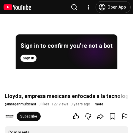
Open App
Sign in to confirm you’re not a bot
Sign in
Lloyd's, empresa mexicana enfocada a la tecnología
@
imagenmulticast
3 likes
127 views
3 years ago
more
Subscribe
Comments