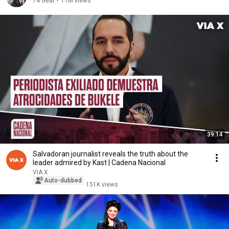
74 Gear
•
11M views
39:14
Salvadoran journalist reveals the truth about the
leader admired by Kast | Cadena Nacional
VIA X
Auto-dubbed
151K views