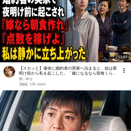
2:01:07
【スカッと】連休に婚約者の実家へ泊まると、姑は夜
明け前から私を起こした。「嫁になるなら朝食くらい
作りなさい」婚約者まで「点数を稼げよ」と笑った
儚い幸せ
――私は静かに立ち上がった……。
New
15K views