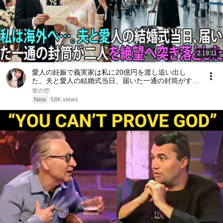
2:19:11
愛人の妊娠で義実家は私に20億円を渡し追い出し
た。夫と愛人の結婚式当日、届いた一通の封筒がすべ
てを終わらせた――| 感動する話 | スカッとする話
蛍の空
New
58K views