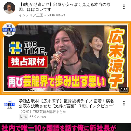
【9割が勘違い!?】部屋が安っぽく見える本当の原
因、ほぼコレです
インテリア王国
•
503K views
9:35
🔵独占取材【広末涼子】復帰後初ライブ 密着！病名
公表を決断させた “次男の言葉”（特別インタビュー）
【公式】TBS芸能&情報まとめ
New
55K views