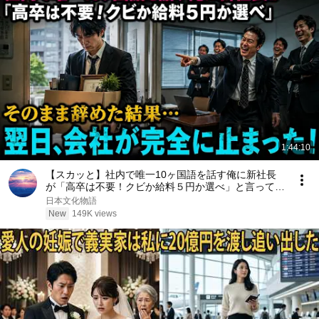
1:44:10
【スカッと】社内で唯一10ヶ国語を話す俺に新社長
が「高卒は不要！クビか給料５円か選べ」と言ってき
た。そのまま辞めた結果
日本文化物語
New
149K views