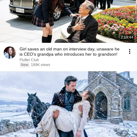
2:19:44
Girl saves an old man on interview day, unaware he
is CEO's grandpa who introduces her to grandson!
Flutter Club
New
189K views