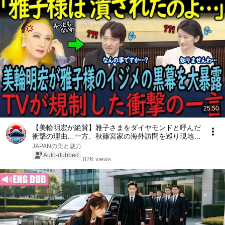
25:50
【美輪明宏が絶賛】雅子さまをダイヤモンドと呼んだ
衝撃の理由…一方、秋篠宮家の海外訪問を巡り現地メ
ディアが報道した内容とは！？【海外の反応】【皇
JAPANの美と魅力
室】
Auto-dubbed
82K views