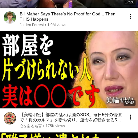
17:20
Bill Maher Says There’s No Proof for God... Then
THIS Happens
Jaiden Forrest
•
1.9M views
32:43
【美輪明宏】部屋の乱れは脳のSOS。毎日5分の習慣
で「負のカルマ」を断ち切り、運命を好転させる5つ
の法則｜偉人｜名言｜言葉の力｜人生哲学｜
心を射る名言
•
175K views