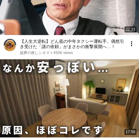
22:33
【人生大逆転】どん底の中年タクシー運転手。偶然引
き受けた「謎の依頼」がまさかの衝撃展開へ…！
超夢の推しシネマ
•
450K views
17:58