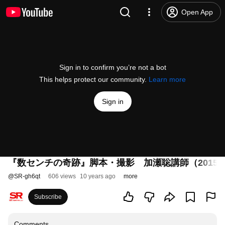
Open App
Sign in to confirm you’re not a bot
This helps protect our community.
Learn more
Sign in
『数センチの奇跡』脚本・撮影 加瀬聡講師（2015.1
@
SR-gh6qt
606 views
10 years ago
more
Subscribe
Comments