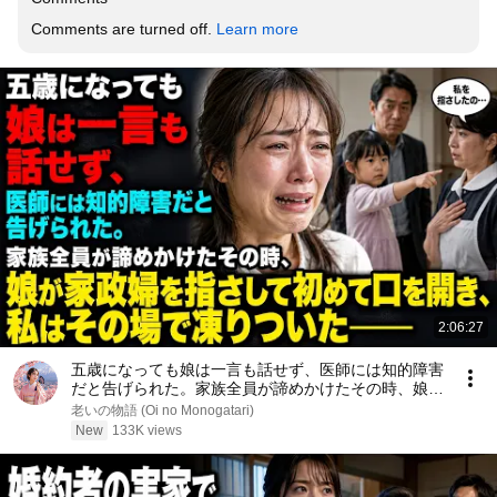
Comments are turned off. 
Learn more
2:06:27
五歳になっても娘は一言も話せず、医師には知的障害
だと告げられた。家族全員が諦めかけたその時、娘が
家政婦を指さして初めて口を開き、私はその場で凍り
老いの物語 (Oi no Monogatari)
ついた――
New
133K views