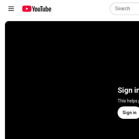
Sign i
This helps
Sign in