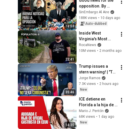
Good news for the 
opposition. By 
Alejandro Páez 
SinEmbargo Al Aire
Varela
188K views
•
10 days ago
Auto-dubbed
16:03
Inside West 
Virginia's Most 
Remote Holler
RocaNews
10M views
•
2 months ago
22:41
Trump issues a 
stern warning! | "The 
U.S. will not be 
Jorge Ramos
communist" | 
7.3K views
•
2 hours ago
Political tension 
New
35:46
grows
ICE detiene en 
Florida a la hija de 
un oficial de 
Mario J. Pentón
inteligencia 
68K views
•
1 day ago
castrista expulsado 
New
14:30
de EEUU