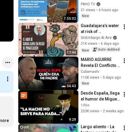
Americas - 
PAHO TV
Strengthening, 
21 views
•
6 hours ago
Preparedness and 
New
1:55:02
Anticipatory Action
Guadalajara’s water 
at risk of 
privatization. By 
SinEmbargo Al Aire
Pedro Mellado
21K views
•
6 days ago
Auto-dubbed
New
17:44
MARIO AGUIRRE 
Revela El Conflicto 
Que Lo Marcó 
Cubamastv
110K views
•
5 days ago
New
54:43
Desde España, llega 
el humor de Miguel 
Gila
13Go
203K views
•
2 weeks ago
9:29
.more
Largo aliento - La 