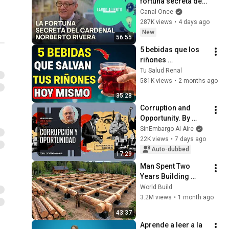
fortuna secreta del 
Cardenal Norberto 
Canal Once
Rivera (01/08/2026)
287K views
•
4 days ago
New
56:55
5 bebidas que los 
riñones 
envejecidos 
Tu Salud Renal
necesitan… y casi 
581K views
•
2 months ago
nadie toma
35:28
Corruption and 
Opportunity. By 
Lorenzo Meyer
SinEmbargo Al Aire
22K views
•
7 days ago
Auto-dubbed
17:29
Man Spent Two 
Years Building 
HUGE Wooden 
World Build
House for his 
3.2M views
•
1 month ago
Family | Start to 
43:37
Finish by 
Aprende a leer a la 
@bjornbrenton