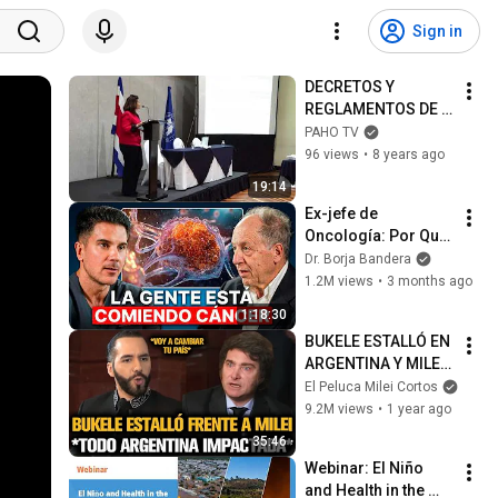
Sign in
DECRETOS Y 
REGLAMENTOS DE 
PROTECCION  A LOS 
PAHO TV
TRABAJADORES   
96 views
•
8 years ago
Ericka Masis
19:14
Ex-jefe de 
Oncología: Por Qué 
España Tiene Tantos 
Dr. Borja Bandera
Casos de Cáncer (la 
1.2M views
•
3 months ago
respuesta, en tu 
1:18:30
plato)
BUKELE ESTALLÓ EN 
ARGENTINA Y MILEI 
QUEDÓ IMPACTADO
El Peluca Milei Cortos
9.2M views
•
1 year ago
35:46
Webinar: El Niño 
and Health in the 