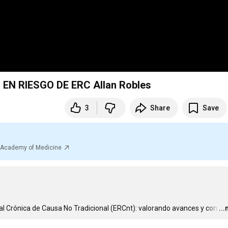
PROTECCION SOCIAL DE LOS TRABAJADORES EN RIESGO DE ERC Allan Robles
3
Share
Save
al Academy of Medicine
al Crónica de Causa No Tradicional (ERCnt): valorando avances y con
…
..