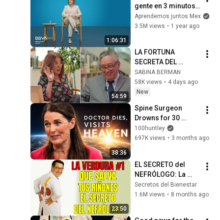
gente en 3 minutos | 
Bárbara Tijerina, 
Aprendemos juntos Mex
experta en 
3.5M views
•
1 year ago
comunicación no 
1:06:31
verbal
LA FORTUNA 
SECRETA DEL 
CARDENAL 
SABINA BERMAN
NORBERTO RIVERA. 
58K views
•
4 days ago
LARGO ALIENTO con 
New
54:59
Bernardo Barranco
Spine Surgeon 
Drowns for 30 
Minutes —Comes 
100huntley
Back With a List
697K views
•
3 months ago
38:36
EL SECRETO del 
NEFRÓLOGO: La 
VERDURA #1 que 
Secretos del Bienestar
“LIMPIA” tu 
1.6M views
•
8 months ago
CREATININA y SALVA 
23:50
tus RIÑONES