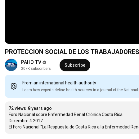
PAHO TV
Subscribe
207K subscribers
From an international health authority
Learn how experts define health sources in a journal of the Nation
72 views
8 years ago
Foro Nacional sobre Enfermedad Renal Crónica Costa Rica

Diciembre 4 2017.

El Foro Nacional “La Respuesta de Costa Rica a la Enfermedad Ren