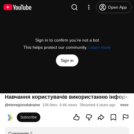
Open App
Sign in to confirm you’re not a bot
This helps protect our community.
Learn more
Sign in
Навчання користувачів використанню інформац
@
minregionofukraine
106 likes
9.4K views
Streamed 4 years ago
more
Subscribe
Comments
5