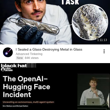
1:11:13
I Sealed a Glass-Destroying Metal in Glass
Advanced Tinkering
New
84K views