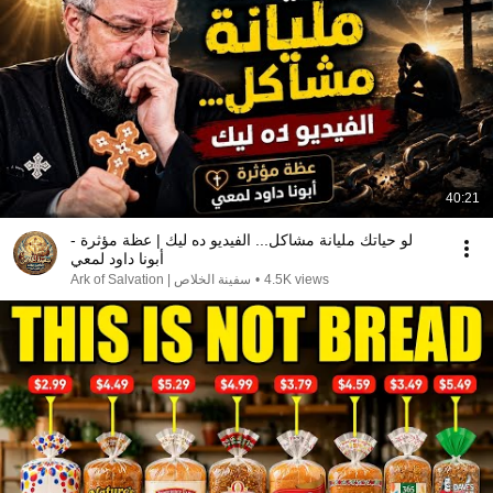
40:21
لو حياتك مليانة مشاكل... الفيديو ده ليك | عظة مؤثرة -
أبونا داود لمعي
سفينة الخلاص | Ark of Salvation
•
4.5K views