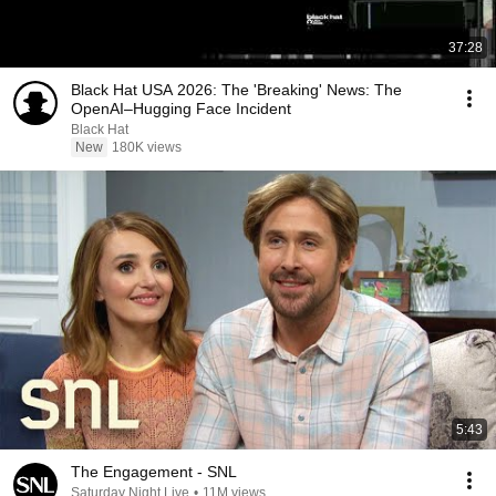
37:28
Black Hat USA 2026: The 'Breaking' News: The
OpenAI–Hugging Face Incident
Black Hat
New
180K views
5:43
The Engagement - SNL
Saturday Night Live
•
11M views