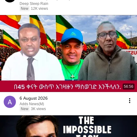
Deep Sleep Rain
New
12K views
56:56
6 August 2026
Adds News(M)
New
3K views