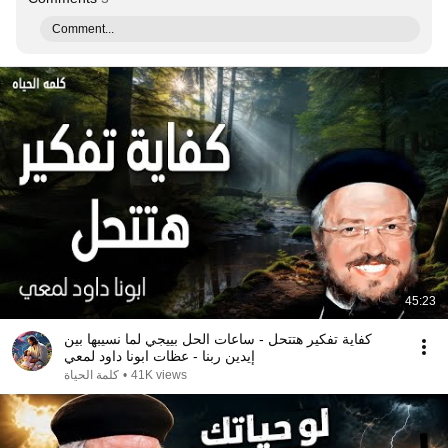
Comment...
45:23
كفاية تفكير هتتحل - ساعات الحل بييجي لما نسيبها بين
إيدين ربنا - عظات ابونا داود لمعي
كلمة الحياة
•
41K views