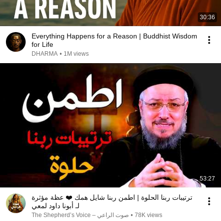
30:36
Everything Happens for a Reason | Buddhist Wisdom
for Life
DHARMA
•
1M views
53:27
ترتيبات ربنا الحلوة | اطمن ربنا شايل همك ❤️ عظة مؤثرة
لـ أبونا داود لمعي
صوت الراعي – The Shepherd’s Voice
•
78K views