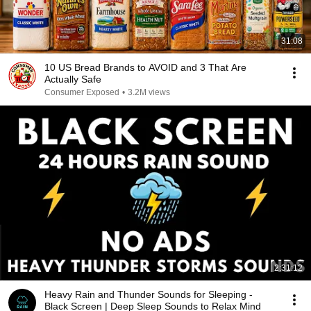
31:08
10 US Bread Brands to AVOID and 3 That Are
Actually Safe
Consumer Exposed
•
3.2M views
2:31:12
Heavy Rain and Thunder Sounds for Sleeping -
Black Screen | Deep Sleep Sounds to Relax Mind