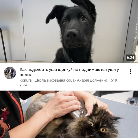
6:24
Как подклеить уши щенку/ не поднимаются уши у
щенка
Konura | Школа виховання собак Андрія Долженко
•
51K
views