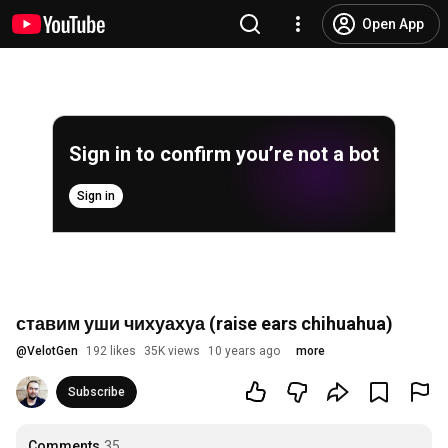
Open App
Sign in to confirm you’re not a bot
Sign in
ставим уши чихуахуа (raise ears chihuahua)
@
VelotGen
192 likes
35K views
10 years ago
more
Subscribe
Comments
35