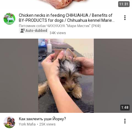
11:31
Chicken necks in feeding CHIHUAHUA / Benefits of
BY-PRODUCTS for dogs / Chihuahua kennel Marie
My...
Питомник собак ЧИХУАХУА "Мари Мистик" (РКФ)
Auto-dubbed
34K views
1:48
Как заклеить уши Йорку?
York Mafia
•
25K views