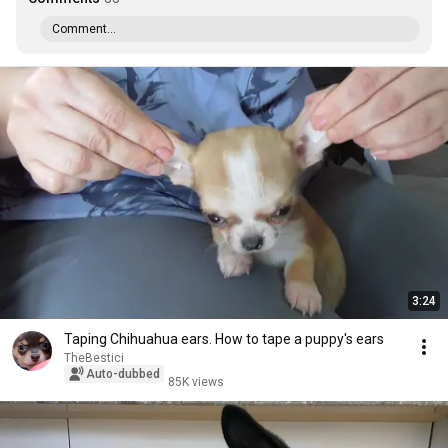
Comment...
3:24
Taping Chihuahua ears. How to tape a puppy's ears
TheBestici
Auto-dubbed
85K views