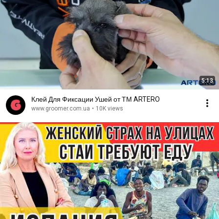
5:13
Клей Для Фиксации Ушей от ТМ ARTERO
www.groomer.com.ua
•
10K views