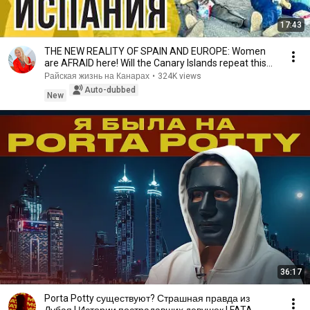
17:43
THE NEW REALITY OF SPAIN AND EUROPE: Women
are AFRAID here! Will the Canary Islands repeat this
n...
Райская жизнь на Канарах
•
324K views
Auto-dubbed
New
36:17
Porta Potty существуют? Страшная правда из