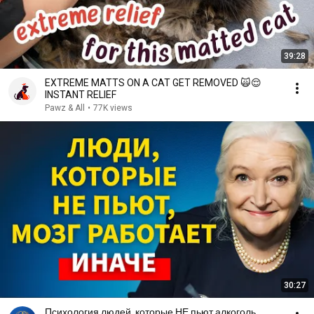
39:28
EXTREME MATTS ON A CAT GET REMOVED 🙀😌
INSTANT RELIEF
Pawz & All
•
77K views
30:27
Психология людей, которые НЕ пьют алкоголь