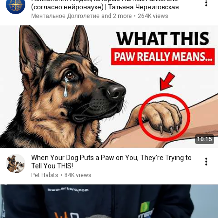
(согласно нейронауке) | Татьяна Черниговская
Ментальное Долголетие and 2 more
•
264K views
10:15
When Your Dog Puts a Paw on You, They're Trying to
Tell You THIS!
Pet Habits
•
84K views