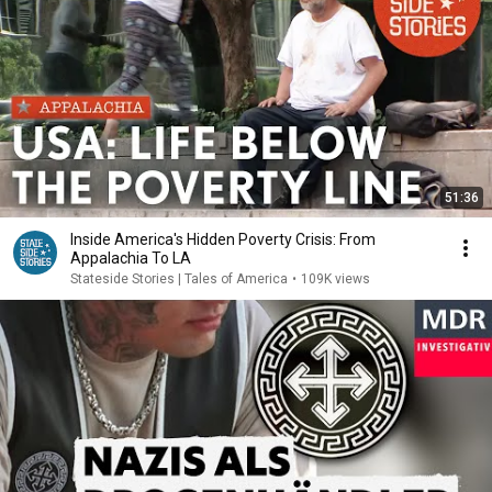
51:36
Inside America's Hidden Poverty Crisis: From
Appalachia To LA
Stateside Stories | Tales of America
•
109K views