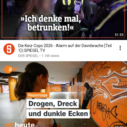
51:55
Die Kiez-Cops 2026 - Alarm auf der Davidwache [Teil
1] | SPIEGEL TV
DER SPIEGEL
•
1.1M views