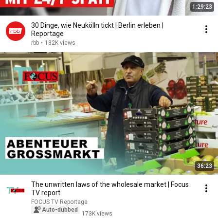
1:29:23
30 Dinge, wie Neukölln tickt | Berlin erleben |
Reportage
rbb
•
132K views
36:23
The unwritten laws of the wholesale market | Focus
TV report
FOCUS TV Reportage
Auto-dubbed
173K views