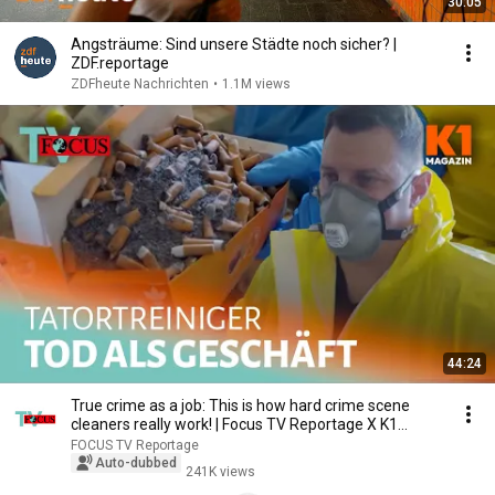
30:05
Angsträume: Sind unsere Städte noch sicher? |
ZDF.reportage
ZDFheute Nachrichten
•
1.1M views
44:24
True crime as a job: This is how hard crime scene
cleaners really work! | Focus TV Reportage X K1...
FOCUS TV Reportage
Auto-dubbed
241K views