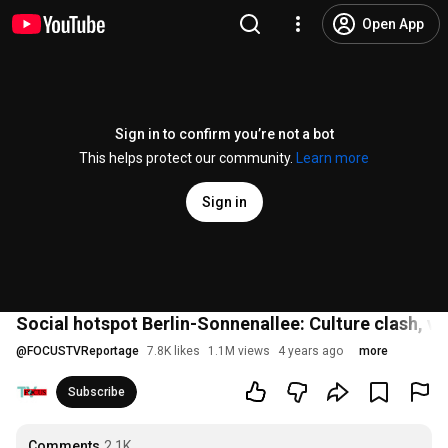
Open App
Sign in to confirm you’re not a bot
This helps protect our community.
Learn more
Sign in
Social hotspot Berlin-Sonnenallee: Culture clash, vi
@
FOCUSTVReportage
7.8K likes
1.1M views
4 years ago
more
Subscribe
Comments
2.1K