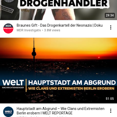
29:34
Braunes Gift - Das Drogenkartell der Neonazis | Doku
MDR Investigativ
•
3.8M views
51:05
Hauptstadt am Abgrund – Wie Clans und Extremisten
Berlin erobern I WELT REPORTAGE