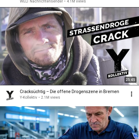
WELT Nachrichtensender
•
4.1M views
25:45
Cracksüchtig – Die offene Drogenszene in Bremen
Y-Kollektiv
•
2.1M views