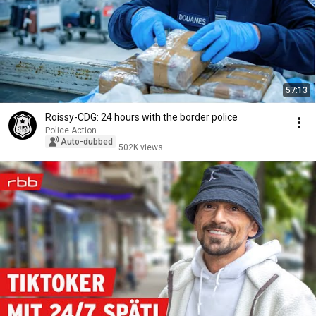
57:13
Roissy-CDG: 24 hours with the border police
Police Action
Auto-dubbed
502K views