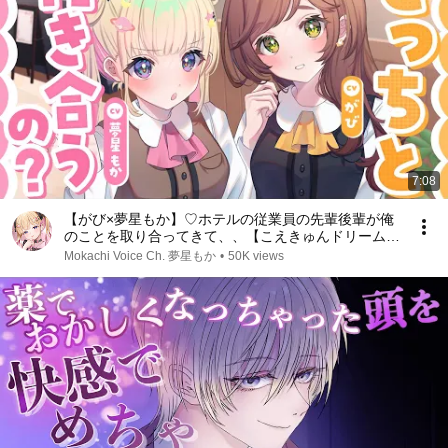
7:08
【がび×夢星もか】♡ホテルの従業員の先輩後輩が俺
のことを取り合ってきて、、【こえきゅんドリームコ
ラボ２】
Mokachi Voice Ch. 夢星もか
•
50K views