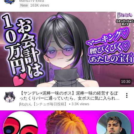
MandJTV Extra
New
163K views
10:30
【ヤンデレ×泥棒一味のボス】泥棒一味の経営するぼ
ったくりバーに通っていたら、女ボスに気に入られて
身も心も盗まれる話【男性向けシチュボ/cvβねおん】
βねおん【シチュボ毎日投稿】
•
3.3K views