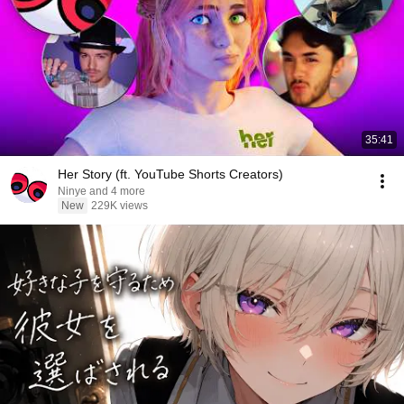
35:41
Her Story (ft. YouTube Shorts Creators)
Ninye and 4 more
New
229K views