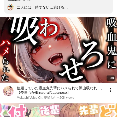
二人には、勝てない…逃げる…
9:38
信頼していた吸血鬼先輩にハメられて沢山吸われ、、
【夢星もか/Binaural/Japanese】
Mokachi Voice Ch. 夢星もか
•
20K views