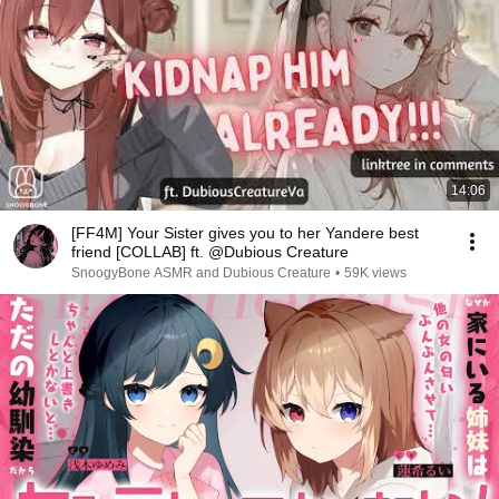
14:06
[FF4M] Your Sister gives you to her Yandere best
friend [COLLAB] ft. @Dubious Creature
SnoogyBone ASMR and Dubious Creature
•
59K views