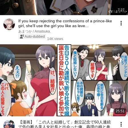
7:27
If you keep rejecting the confessions of a prince-like
girl, she'll use the girl you like as leve...
あまつか / Amatsuka.
Auto-dubbed
14K views
25:51
【漫画】「この人と結婚して」創立記念で50人連続
で告白断る美人女社長と出会った俺。義理の娘と参加