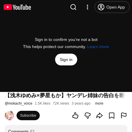
Open App
Sign in to confirm you’re not a bot
This helps protect our community.
Learn more
Sign in
【浅木ゆめみ×夢星もか】ヤンデレ姉妹の告白を断っ
@
mokachi_voice
1.5K likes
72K views
3 years ago
more
Subscribe
Comments
42