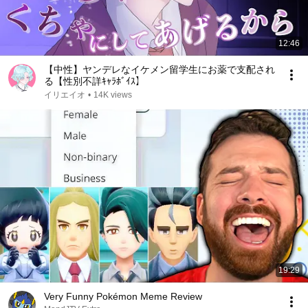
12:46
【中性】ヤンデレなイケメン留学生にお薬で支配され
る【性別不詳ｷｬﾗﾎﾞｲｽ】
イリエイオ
•
14K views
19:29
Very Funny Pokémon Meme Review