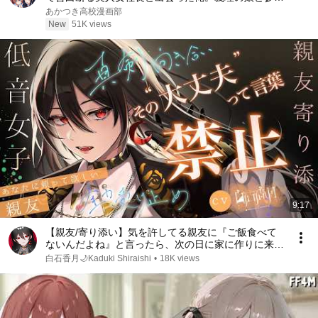
していたが勘鋭いの娘の提案で彼女はすぐに否定する
あかつき高校漫画部
と思ったらなぜか成功して嫁になるが【恋愛マンガ動
New
51K views
画】
9:17
【親友/寄り添い】気を許してる親友に『ご飯食べて
ないんだよね』と言ったら、次の日に家に作りに来
た。【男性向け/女性向けシチュエーションボイ
白石香月🌙Kaduki Shiraishi
•
18K views
ス/ASMR】#白石香月