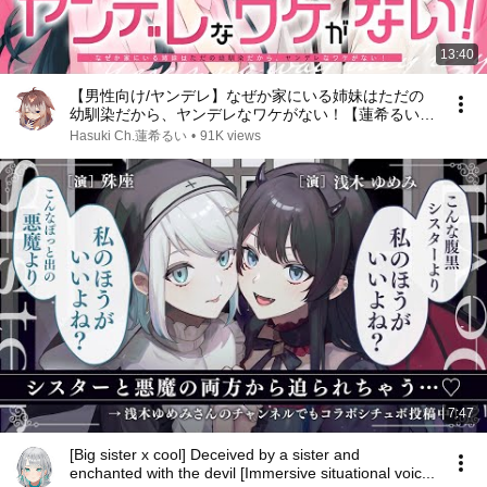
13:40
【男性向け/ヤンデレ】なぜか家にいる姉妹はただの
幼馴染だから、ヤンデレなワケがない！【蓮希るい×
浅木ゆめみ】
Hasuki Ch.蓮希るい
•
91K views
7:47
[Big sister x cool] Deceived by a sister and
enchanted with the devil [Immersive situational voic...