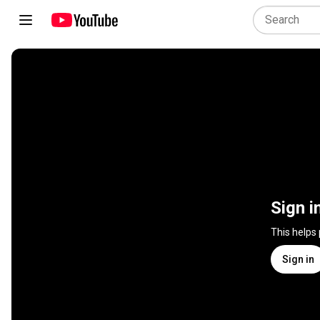
Sign i
This helps
Sign in