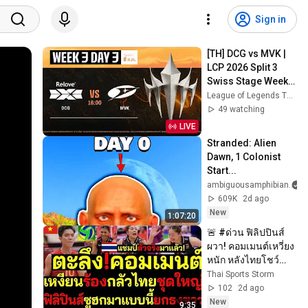
Sign in
[TH] DCG vs MVK | 
LCP 2026 Split 3 
Swiss Stage Week 3 
Day 3
League of Legends Thailand
49 watching
LIVE
Stranded: Alien 
Dawn, 1 Colonist 
Start...
ambiguousamphibian
609K
2d ago
New
1:07:20
🚨 #ด่วน ฟิลิปปินส์
ผวา! คอมเมนต์เหวี่ยง
หนัก หลังไทยโชว์
ฟอร์มโหด แชมป์ตัว
Thai Sports Storm
จริงมาแล้ว!
102
2d ago
New
9:35