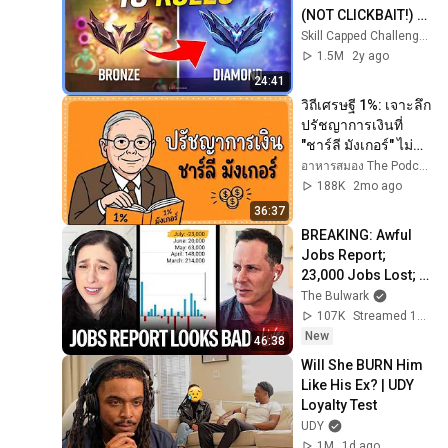
(NOT CLICKBAIT!) - 
League of Legends
Skill Capped Challenger LoL Guides
1.5M
2y ago
24:41
วิถีเศรษฐี 1%: เจาะลึก
ปรัชญาการเงินที่ 
"ชาร์ลี มังเกอร์" ไม่
เคยปิดบัง
อาหารสมอง The Podcast and เพื่อนรักนักลงทุน
188K
2mo ago
36:37
BREAKING: Awful 
Jobs Report; 
23,000 Jobs Lost; 
May & June 
The Bulwark
Numbers Revised 
107K
Streamed 16h ago
Down | Receipts 
New
46:38
Live
Will She BURN Him 
Like His Ex? | UDY 
Loyalty Test
UDY
1M
1d ago