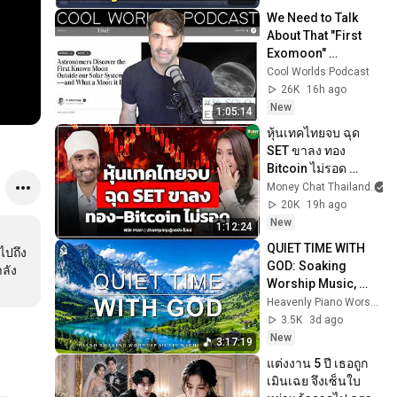
We Need to Talk 
About That "First 
Exomoon" 
Discovery
Cool Worlds Podcast
26K
16h ago
New
1:05:14
หุ้นเทคไทยจบ ฉุด 
SET ขาลง ทอง 
Bitcoin ไม่รอด 
Money Chat 
Money Chat Thailand
Thailand I พิชัย จาว
20K
19h ago
ลา
New
1:12:24
QUIET TIME WITH 
ไปถึง
GOD: Soaking 
ลัง
Worship Music, 
Prayer Music With 
Heavenly Piano Worship
Scriptures & 
3.5K
3d ago
Peaceful Nature 
New
3:17:19
Scenes 🎹
แต่งงาน 5 ปี เธอถูก
เมินเฉย จึงเซ็นใบ