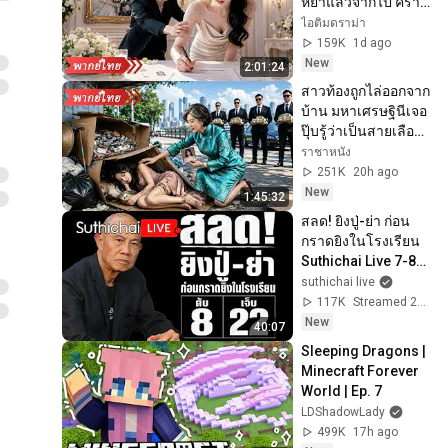
หย่าแล้วจากไป คราว
นี้ซีอีโอกลับวาง
ไอติมดราม่า
สารพัดแผนง้อคืนดี!
159K
1d ago
New
2:01:24
สาวท้องถูกไล่ออกจาก
บ้าน มหาเศรษฐินีเจอ
ปุ๊บรู้ว่าเป็นสายเลือด
เดียวกัน จึงรับเข้า
ราชาหนัง
ตระกูลและตามใจ
251K
20h ago
สุดๆ!
New
1:45:32
สลด! ยิงปู่-ย่า ก่อน
กราดยิงในโรงเรียน 
Suthichai Live 7-8-
2569
suthichai live
117K
Streamed 20h ago
New
40:07
Sleeping Dragons | 
Minecraft Forever 
World | Ep. 7
LDShadowLady
499K
17h ago