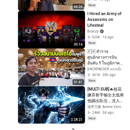
New
44:24
I Hired an Army of 
Assassins on 
Lifesteal
Branzy
525K
1d ago
New
30:16
🇰🇭 สำรวจ
ศูนย์กลางการบิน
อันดับ 1 ในภูมิภาค
เอเชียตะวันออกเฉียง
BACKPAEGER แบกเป้เกอร์
ใต้
361K
20h ago
New
31:41
[MULTI SUB]🔥校花
嫌弃射手输出太低将
他踢出队伍，没人料
到射手拥有九百万高
漫界万象 Anime Verse Official
额防御。闯荡冠军秘
246K
3d ago
境，直接刷新校史纪
New
2:28:21
录强势打脸！