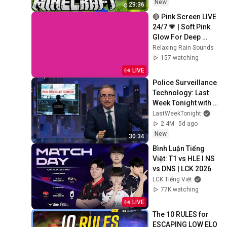
New
29:36
🔴 Pink Screen LIVE 
24/7 💗 | Soft Pink 
Glow For Deep 
Sleep & Relaxation | 
Relaxing Rain Sounds
No Ads • 4K
157 watching
LIVE
Police Surveillance 
Technology: Last 
Week Tonight with 
John Oliver (HBO)
LastWeekTonight
2.4M
5d ago
New
30:34
Bình Luận Tiếng 
Việt: T1 vs HLE l NS 
vs DNS | LCK 2026
LCK Tiếng Việt
77K watching
LIVE
The 10 RULES for 
ESCAPING LOW ELO 