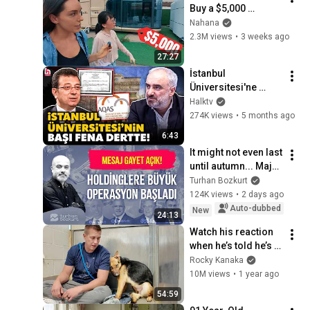
Buy a $5,000 
Modular Home — 
Nahana
What's the Real 
2.3M views
•
3 weeks ago
Cost?
27:27
İstanbul 
Üniversitesi'ne 
ikinci İmamoğlu 
Halktv
şoku! Avrupa'daki 
274K views
•
5 months ago
kuruma da şikayet 
6:43
edildi! Saymaz 
It might not even last 
anlattı!
until autumn... Major 
operation on the 
Turhan Bozkurt
holdings | Turhan 
124K views
•
2 days ago
Bozkurt
Auto-dubbed
New
24:13
Watch his reaction 
when he’s told he’s a 
GOOD BOY for the 
Rocky Kanaka
first time 🥹
10M views
•
1 year ago
54:59