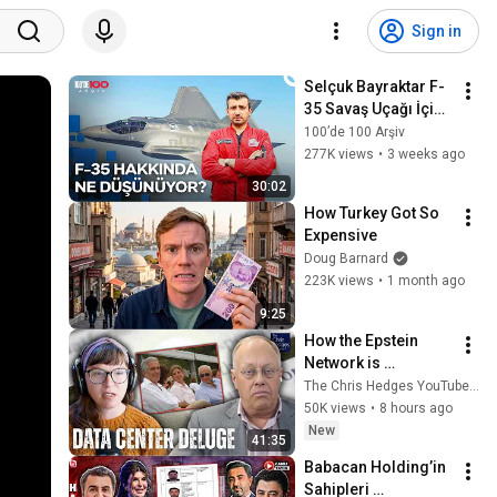
Sign in
Selçuk Bayraktar F-
35 Savaş Uçağı İçin 
Neler Söyledi? | Az 
100’de 100 Arşiv
Önce Konuştum
277K views
•
3 weeks ago
30:02
How Turkey Got So 
Expensive
Doug Barnard
223K views
•
1 month ago
9:25
How the Epstein 
Network is 
Privatizing Govt & 
The Chris Hedges YouTube Channel
Building the 
50K views
•
8 hours ago
Surveillance 
New
41:35
State(w/Whitney 
Babacan Holding’in 
Webb) |TCHR
Sahipleri 