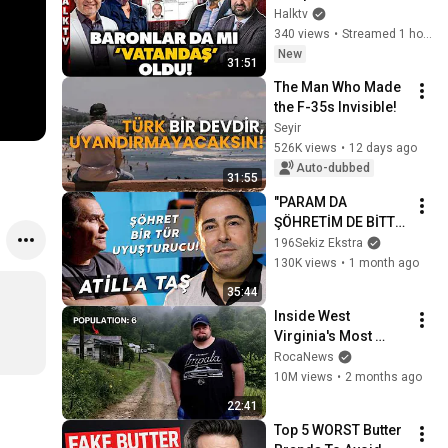
Gözaltında… 
Halktv
Yüzlerce Kişiye 
340 views
•
Streamed 1 hour ago
Sahte Vatandaşlık 
New
31:51
Böyle Verilmiş!
The Man Who Made 
the F-35s Invisible!
Seyir
526K views
•
12 days ago
Auto-dubbed
31:55
"PARAM DA 
ŞÖHRETİM DE BİTTİ! 
İNSANLAR BENİ İTİCİ 
196Sekiz Ekstra
BULMAYA BAŞLADI!" 
130K views
•
1 month ago
- Atilla Taş | Gör Beni 
35:44
#arşiv
Inside West 
Virginia's Most 
Remote Holler
RocaNews
10M views
•
2 months ago
22:41
Top 5 WORST Butter 