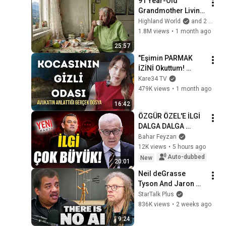
91 Year-Old 
Grandmother Living 
Alone In A Mountain 
Highland World
and 2 more
Village Forgotten By 
1.8M views
•
1 month ago
The World
25:57
"Eşimin PARMAK 
İZİNİ Okuttum! 
GÖRDÜKLERİME 
Kare34 TV
İNANAMADIM" | 
479K views
•
1 month ago
Avukat Ülkü Keskin 
16:42
Zeytin
ÖZGÜR ÖZEL'E İLGİ 
DALGA DALGA 
BÜYÜYOR MU?
Bahar Feyzan
12K views
•
5 hours ago
Auto-dubbed
New
20:01
Neil deGrasse 
Tyson And Jaron 
Lanier on the AI 
StarTalk Plus
Illusion
836K views
•
2 weeks ago
9:24