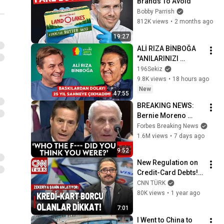
Brands To Avoid
Bobby Parrish
812K views
•
2 months ago
19:27
ALİ RIZA BİNBOĞA 
"ANILARINIZI 
YAZARKEN 
196Sekiz
KENDİNİZLE 
9.8K views
•
18 hours ago
HESAPLAŞIYORSUN
New
47:55
UZ!"
BREAKING NEWS: 
Bernie Moreno 
Goes Absolutely 
Forbes Breaking News
Nuclear On Fauci In 
1.6M views
•
7 days ago
Fierce Senate 
9:52
Hearing
New Regulation on 
Credit-Card Debts! 
What are the Criteria 
CNN TÜRK
for the BRSA's New 
80K views
•
1 year ago
Restructuring 
7:01
Regul...
I Went to China to 