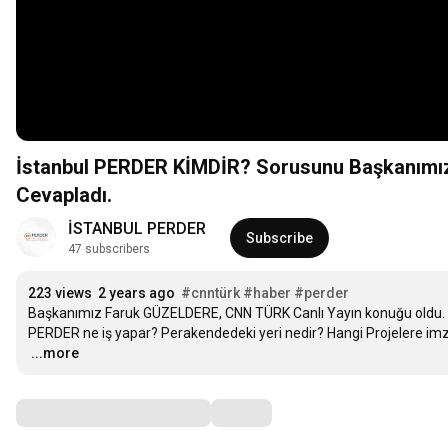
İstanbul PERDER KİMDİR? Sorusunu Başkanımız
Cevapladı.
İSTANBUL PERDER
Subscribe
47 subscribers
223 views
2 years ago
#cnntürk
#haber
#perder
Başkanımız Faruk GÜZELDERE, CNN TÜRK Canlı Yayın konuğu oldu. Tun
…
...more
Comments