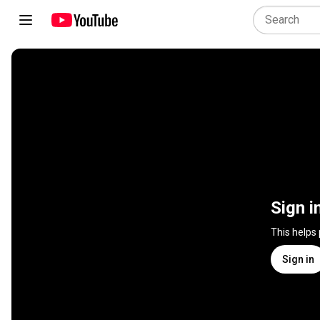
Sign i
This helps
Sign in