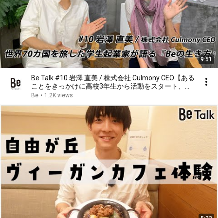
9:51
Be Talk #10 岩澤 直美 / 株式会社 Culmony CEO【ある
ことをきっかけに高校3年生から活動をスタート、努
力家な彼女の本質に迫る。】
Be
•
1.2K views