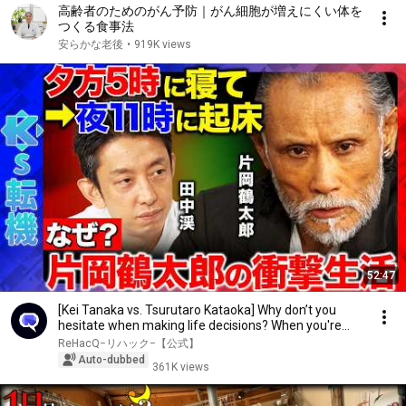
高齢者のためのがん予防｜がん細胞が増えにくい体を
つくる食事法
安らかな老後
•
919K views
52:47
[Kei Tanaka vs. Tsurutaro Kataoka] Why don’t you
hesitate when making life decisions? When you're...
ReHacQ−リハック−【公式】
Auto-dubbed
361K views