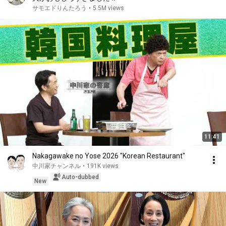
サモエドりんたろう
•
5.5M views
11:41
Nakagawake no Yose 2026 "Korean Restaurant"
中川家チャンネル
•
191K views
Auto-dubbed
New