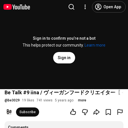
Open App
Sign in to confirm you’re not a bot
This helps protect our community.
Learn more
Sign in
Be Talk #9 iina / ヴィーガンフードクリエイタ
@
be3029
19 likes
741 views
5 years ago
more
Subscribe
Comments