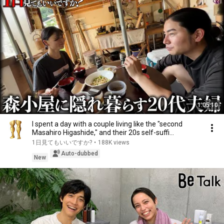
1:05:10
I spent a day with a couple living like the "second
Masahiro Higashide," and their 20s self-suffi...
1日見てもいいですか?
•
188K views
Auto-dubbed
New