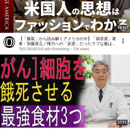
34:31
【「服装」から読み解くアメリカの今】「福音派」著
者・加藤喜之／権力への「反逆」だったラフな服は新
たな「特権」の象徴に／ファストファッション批判と
TBS CROSS DIG with Bloomberg
•
72K views
トランプ支持／“日本発のアイビー”を逆輸入した米国
37:11