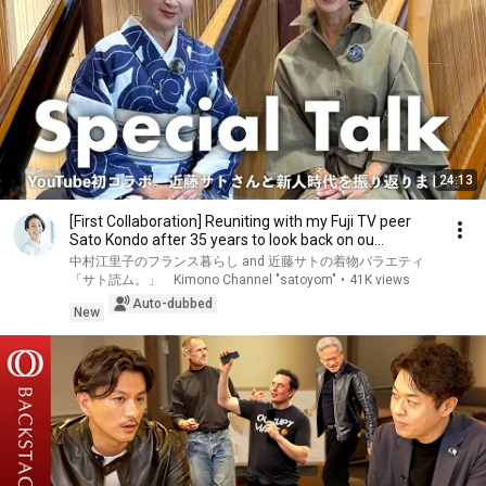
24:13
[First Collaboration] Reuniting with my Fuji TV peer
Sato Kondo after 35 years to look back on ou...
中村江里子のフランス暮らし and 近藤サトの着物バラエティ
「サト読ム。」 Kimono Channel "satoyom"
•
41K views
Auto-dubbed
New