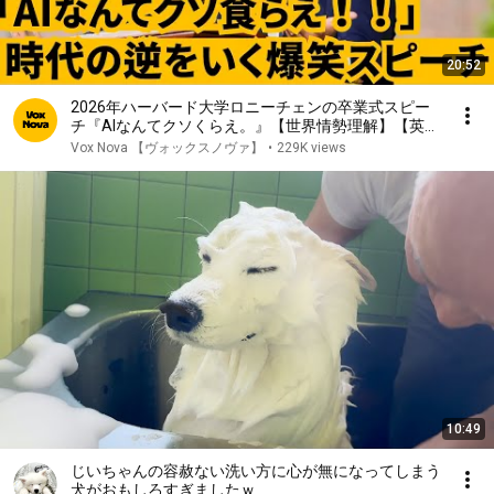
20:52
2026年ハーバード大学ロニーチェンの卒業式スピー
チ『AIなんてクソくらえ。』【世界情勢理解】【英語
スピーチ】 リスニング 日本語字幕
Vox Nova 【ヴォックスノヴァ】
•
229K views
10:49
じいちゃんの容赦ない洗い方に心が無になってしまう
犬がおもしろすぎましたｗ